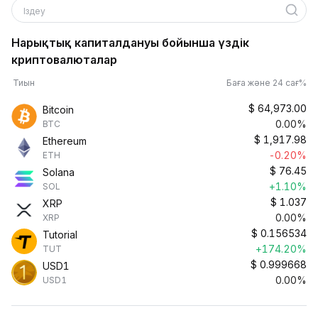
Іздеу
Нарықтық капиталдануы бойынша үздік
криптовалюталар
Тиын
Баға және 24 сағ%
$
64,973.00
Bitcoin
0.00%
BTC
$
1,917.98
Ethereum
-0.20%
ETH
$
76.45
Solana
+1.10%
SOL
$
1.037
XRP
0.00%
XRP
$
0.156534
Tutorial
+174.20%
TUT
$
0.999668
USD1
0.00%
USD1