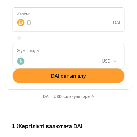
Аласыз
DAI
Жұмсалады
USD
$
DAI сатып алу
→
DAI - USD калькуляторы
1 Жергілікті валютаға DAI