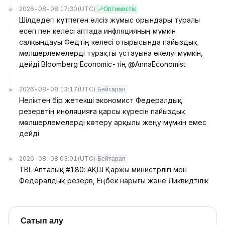
2026-08-08 17:30
(UTC)
Оптимистік
Шілдедегі күтпеген әлсіз жұмыс орындары туралы
есеп пен келесі аптада инфляцияның мүмкін
салқындауы Федтің келесі отырысында пайыздық
мөлшерлемелерді тұрақты ұстауына әкелуі мүмкін,
дейді Bloomberg Economic-тің @AnnaEconomist.
2026-08-08 13:17
(UTC)
Бейтарап
Неліктен бір жетекші экономист Федералдық
резервтің инфляцияға қарсы күресін пайыздық
мөлшерлемелерді көтеру арқылы жеңу мүмкін емес
дейді
2026-08-08 03:01
(UTC)
Бейтарап
TBL Апталық #180: АҚШ Қаржы министрлігі мен
Федералдық резерв, Еңбек нарығы және Ликвидтілік
Сатып алу