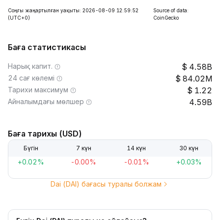
Соңғы жаңартылған уақыты: 2026-08-09 12:59:52
Source of data:
(UTC+0)
CoinGecko
Баға статистикасы
Нарық капит.
4.58B
24 сағ көлемі
84.02M
Тарихи максимум
1.22
Айналымдағы мөлшер
4.59B
Баға тарихы (USD)
Бүгін
7 күн
14 күн
30 күн
+0.02%
-0.00%
-0.01%
+0.03%
Dai (DAI) бағасы туралы болжам