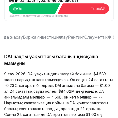
Бүгін Dai (DAI) туралы не ойлайсыз?
Оң
Теріс
Ескерту: Ақпарат тек анықтама үшін берілген.
ауда жасау
Биржа
Инвестициялау
Рейтинг
Әлеуметтік
ЖҚС
DAI нақты уақыттағы бағаның қысқаша
мазмұны
9 там 2026, DAI уақытындағы жағдай бойынша, $4.58B
жалпы нарықтық капитализациясы. Ол соңғы 24 сағаттағы
-0.23% өзгерісті білдіреді. DAI ағымдағы бағасы — $1.00,
ал 24 сағаттық сауда көлемі $84.02M деңгейінде. DAI
айналымдағы мөлшері — 4.59B, ең көп мөлшері — --.
Нарықтық капитализация бойынша DAI криптовалютасы
барлық криптовалюталардың арасында 21 орнында.
Соңғы 24 сағат ішінде DAI криптовалютасы $1.00 ең