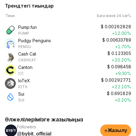
Трендтегі тиындар
Тиын
Баға және 24 сағ%
$
0.00262828
Pump.fun
+12.00%
PUMP
$
0.00633789
Pudgy Penguins
+1.70%
PENGU
$
0.123305
Cash Cat
+20.20%
CASHCAT
$
0.098458
Canton
+9.30%
CC
$
0.00292771
IoTeX
+22.10%
IOTX
$
0.691829
Sui
+0.20%
SUI
Әлжелілерімізге жазылыңыз
Followers
+
Жазылу
@bybit_official