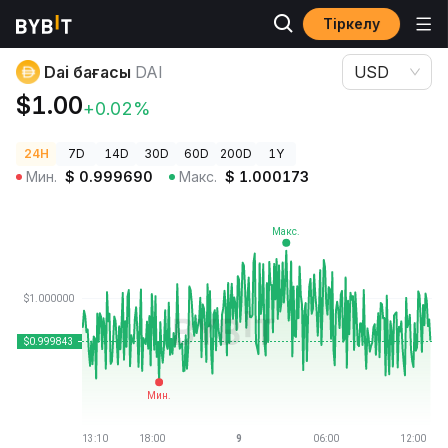
Тіркелу
Криптовалюта бағалары
Dai бағасы DAI
Dai бағасы
DAI
USD
$1.00
+0.02%
24H
7D
14D
30D
60D
200D
1Y
Мин.
$
0.999690
Макс.
$
1.000173