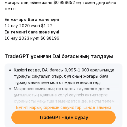
жоғары деңгейіне және $0.999652 ең төмен деңгейіне
жетті.
Ең жоғары баға және күні
12 нау 2020 күнгі $1.22
Ең төменгі баға және күні
10 нау 2023 күнгі $0.88196
TradeGPT ұсынған Dai бағасының талдауы
Қазіргі кезде, DAI бағасы 0,995–1,003 аралығында
тұрақты сақталып отыр, бұл оның жоғары баға
тұрақтылығы мен мол өтімділігін көрсетеді
.
Макроэкономикалық ортадағы тәуекелге деген
ұмтылыстың қалпына келуі қауіпсіз активтерге
сұранысты уақытша төмендетсе де, нақты төлем
жағдайлары мен транзакция жиілігінің артуы оның
Бүгінгі нарық көрінісін секундтар ішінде алыңыз
негізгі қолданысын қамтамасыз етуде
.
TradeGPT-ден сұрау
Дүниежүзілік реттеудің үдеуімен, DAI блокчейндегі
ашықтық пен сәйкестік басқару артықшылығы