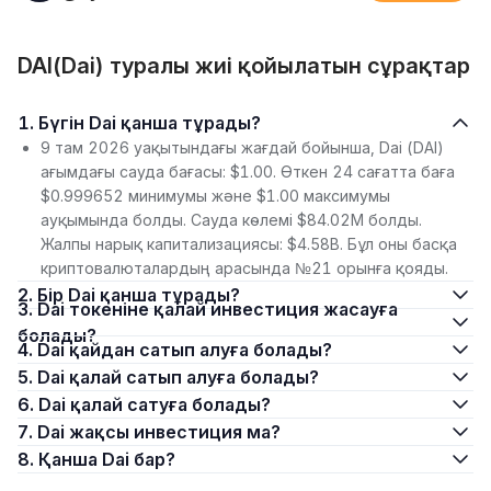
DAI(Dai) туралы жиі қойылатын сұрақтар
1. Бүгін Dai қанша тұрады?
9 там 2026 уақытындағы жағдай бойынша, Dai (DAI)
ағымдағы сауда бағасы: $1.00. Өткен 24 сағатта баға
$0.999652 минимумы және $1.00 максимумы
ауқымында болды. Сауда көлемі $84.02M болды.
Жалпы нарық капитализациясы: $4.58B. Бұл оны басқа
криптовалюталардың арасында №21 орынға қояды.
2. Бір Dai қанша тұрады?
3. Dai токеніне қалай инвестиция жасауға
болады?
4. Dai қайдан сатып алуға болады?
5. Dai қалай сатып алуға болады?
6. Dai қалай сатуға болады?
7. Dai жақсы инвестиция ма?
8. Қанша Dai бар?