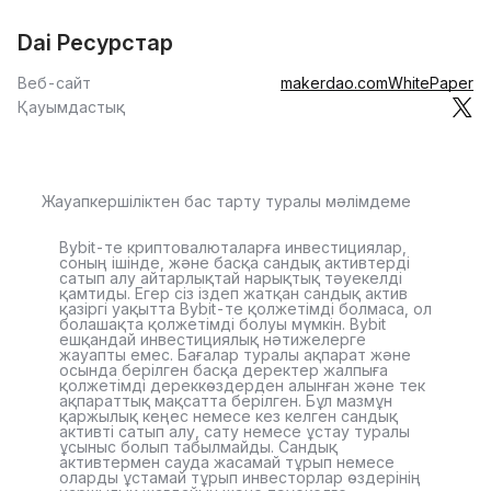
Dai Ресурстар
Веб-сайт
makerdao.com
WhitePaper
Қауымдастық
Жауапкершіліктен бас тарту туралы мәлімдеме
Bybit-те криптовалюталарға инвестициялар,
соның ішінде, және басқа сандық активтерді
сатып алу айтарлықтай нарықтық тәуекелді
қамтиды. Егер сіз іздеп жатқан сандық актив
қазіргі уақытта Bybit-те қолжетімді болмаса, ол
болашақта қолжетімді болуы мүмкін. Bybit
ешқандай инвестициялық нәтижелерге
жауапты емес. Бағалар туралы ақпарат және
осында берілген басқа деректер жалпыға
қолжетімді дереккөздерден алынған және тек
ақпараттық мақсатта берілген. Бұл мазмұн
қаржылық кеңес немесе кез келген сандық
активті сатып алу, сату немесе ұстау туралы
ұсыныс болып табылмайды. Сандық
активтермен сауда жасамай тұрып немесе
оларды ұстамай тұрып инвесторлар өздерінің