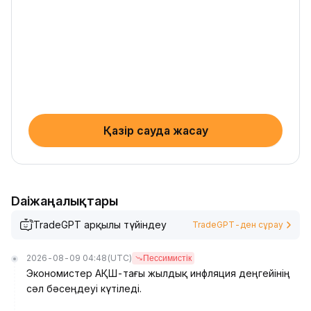
Қазір сауда жасау
Daiжаңалықтары
TradeGPT арқылы түйіндеу
TradeGPT-ден сұрау
2026-08-09 04:48
(UTC)
Пессимистік
Экономистер АҚШ-тағы жылдық инфляция деңгейінің
сәл бәсеңдеуі күтіледі.