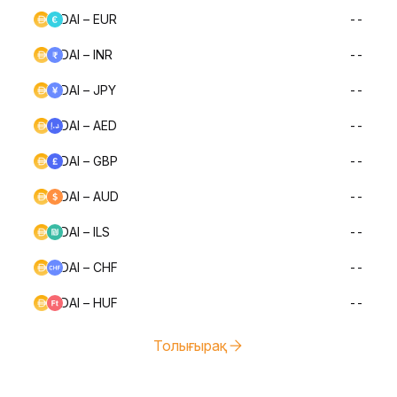
DAI – EUR
--
DAI – INR
--
DAI – JPY
--
DAI – AED
--
DAI – GBP
--
DAI – AUD
--
DAI – ILS
--
DAI – CHF
--
DAI – HUF
--
Толығырақ