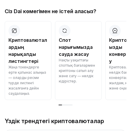
Сіз Dai көмегімен не істей аласыз?
Криптовалютал
Спот
Криптов
ардың
нарығымызда
ызды
нарықалды
сауда жасау
конверт
Нақты уақыттағы
листингтері
у
споттық бағалармен
Жаңа токендерге
Криптовалю
криптоны сатып алу
ерте қатынас алыңыз
нөлдік баға
және сату — нөлдік
— оларды ресми
конвертаци
кідірістер.
түрде листингі
жылдам, қау
жасалғанға дейін
және оңай.
саудалаңыз.
Үздік трендтегі криптовалюталар