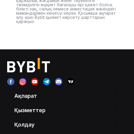
қаржылық жағдайын және тәуекелге
төзімділігін мұқият бағалауы әрі қажет болса,
білікті заң, салық немесе инвестиция жөніндегі
мамандармен кеңесуі керек. Қосымша ақпарат
алу үшін Bybit қызмет көрсету шарттарын
қараңыз.
Ақпарат
Қызметтер
Қолдау