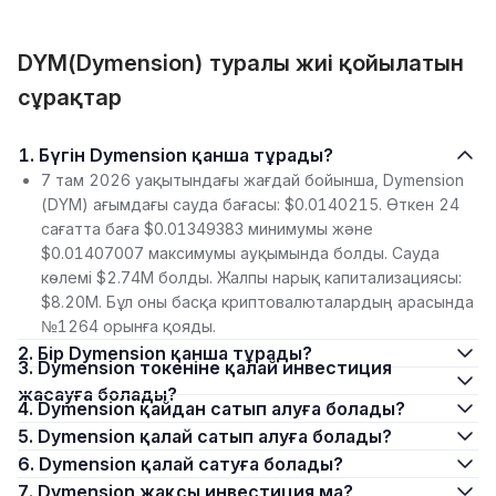
DYM(Dymension) туралы жиі қойылатын
сұрақтар
1. Бүгін Dymension қанша тұрады?
7 там 2026 уақытындағы жағдай бойынша, Dymension
(DYM) ағымдағы сауда бағасы: $0.0140215. Өткен 24
сағатта баға $0.01349383 минимумы және
$0.01407007 максимумы ауқымында болды. Сауда
көлемі $2.74M болды. Жалпы нарық капитализациясы:
$8.20M. Бұл оны басқа криптовалюталардың арасында
№1264 орынға қояды.
2. Бір Dymension қанша тұрады?
3. Dymension токеніне қалай инвестиция
жасауға болады?
4. Dymension қайдан сатып алуға болады?
5. Dymension қалай сатып алуға болады?
6. Dymension қалай сатуға болады?
7. Dymension жақсы инвестиция ма?