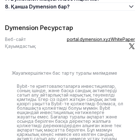
8. Қанша Dymension бар?
Dymension Ресурстар
Веб-сайт
portal.dymension.xyz
WhitePaper
Қауымдастық
Жауапкершіліктен бас тарту туралы мәлімдеме
Bybit-те криптовалюталарға инвестициялар,
соның ішінде, және басқа сандық активтерді
сатып алу айтарлықтай нарықтық тәуекелді
қамтиды. Егер сіз іздеп жатқан сандық актив
қазіргі уақытта Bybit-те қолжетімді болмаса, ол
болашақта қолжетімді болуы мүмкін. Bybit
ешқандай инвестициялық нәтижелерге
жауапты емес. Бағалар туралы ақпарат және
осында берілген басқа деректер жалпыға
қолжетімді дереккөздерден алынған және тек
ақпараттық мақсатта берілген. Бұл мазмұн
қаржылық кеңес немесе кез келген сандық
активті сатып алу, сату немесе ұстау туралы