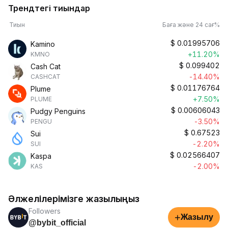
Трендтегі тиындар
Тиын
Баға және 24 сағ%
$
0.01995706
Kamino
+11.20%
KMNO
$
0.099402
Cash Cat
-14.40%
CASHCAT
$
0.01176764
Plume
+7.50%
PLUME
$
0.00606043
Pudgy Penguins
-3.50%
PENGU
$
0.67523
Sui
-2.20%
SUI
$
0.02566407
Kaspa
-2.00%
KAS
Әлжелілерімізге жазылыңыз
Followers
+
Жазылу
@bybit_official