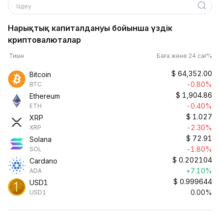
Іздеу
Нарықтық капиталдануы бойынша үздік
криптовалюталар
Тиын
Баға және 24 сағ%
$
64,352.00
Bitcoin
-0.80%
BTC
$
1,904.86
Ethereum
-0.40%
ETH
$
1.027
XRP
-2.30%
XRP
$
72.91
Solana
-1.80%
SOL
$
0.202104
Cardano
+7.10%
ADA
$
0.999644
USD1
0.00%
USD1