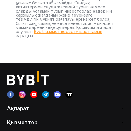
ұсыныс болып табылмайды. Сандық
активтермен сауда жасамай тұрып немесе
оларды ұстамай тұрып инвесторлар өздерінің
қаржылық жағдайын және тәуекелге
төзімділігін мұқият бағалауы әрі қажет болса,
білікті заң, салық немесе инвестиция жөніндегі
мамандармен кеңесуі керек. Қосымша ақпарат
алу үшін
Bybit қызмет көрсету шарттарын
қараңыз.
Ақпарат
Қызметтер