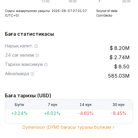
Соңғы жаңартылған уақыты: 2026-08-07 07:01:07
Source of data:
(UTC+0)
CoinGecko
Баға статистикасы
Нарық капит.
8.20M
24 сағ көлемі
2.74M
Тарихи максимум
8.50
Айналымда
585.03M
Баға тарихы (USD)
Бүгін
7 күн
14 күн
30 күн
+3.24%
+6.02%
-4.60%
-8.45%
Dymension (DYM) бағасы туралы болжам