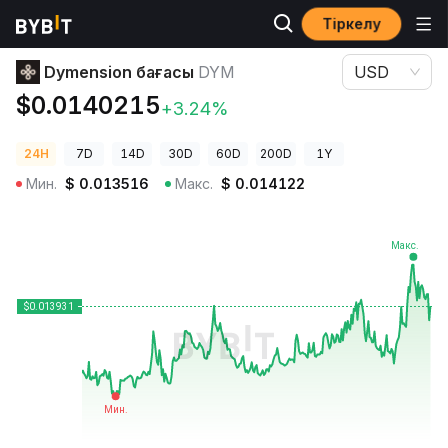
Тіркелу
Криптовалюта бағалары
Dymension бағасы DYM
Dymension бағасы
DYM
USD
$0.0140215
+3.24%
24H
7D
14D
30D
60D
200D
1Y
Мин.
$
0.013516
Макс.
$
0.014122