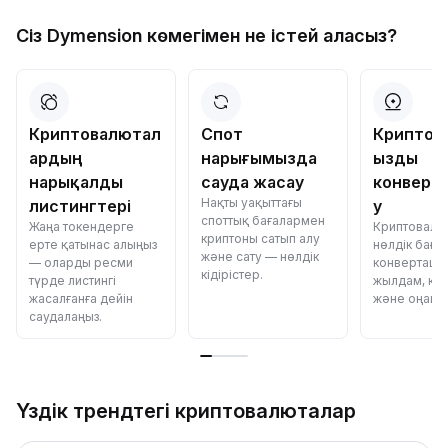
Сіз Dymension көмегімен не істей аласыз?
Криптовалютал
Спот
Криптов
ардың
нарығымызда
ызды
нарықалды
сауда жасау
конверт
Нақты уақыттағы
листингтері
у
споттық бағалармен
Жаңа токендерге
Криптовалю
криптоны сатып алу
ерте қатынас алыңыз
нөлдік баға
және сату — нөлдік
— оларды ресми
конвертаци
кідірістер.
түрде листингі
жылдам, қау
жасалғанға дейін
және оңай.
саудалаңыз.
Үздік трендтегі криптовалюталар