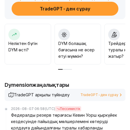
01281 USDT маңында техникалық қайтарым алды,
TradeGPT-ден сұрау
соңғы уақытта сауда көлемі айтарлықтай артты,
баға 0
.
01369 USDT-қа дейін қалпына келіп, 50%
Фибоначчи қайтарым деңгейінен жоғары
тұрақтады, бұл қысқа мерзімді қаражаттың кіруі
мен күштің шоғырлануын көрсетті
.
Неліктен бүгін
DYM болашақ
Трейдерл
0
.
DYM өсті?
бағасына не әсер
туралы не
01300 USDT төменгі стоп-лосс деңгейіне және 0
.
етуі мүмкін?
жатыр?
01400 USDT жоғары қысым аймағына назар аудару
ұсынылады, бұл көп және аз аймақтың шекаралық
нүктесі, қысқа мерзімді стратегия – диапазонда
тербеліп сауда жасау, төменнен орнату және
Dymensionжаңалықтары
қайтарымды бақылау
.
TradeGPT арқылы түйіндеу
TradeGPT-ден сұрау
2026-08-07 06:58
(UTC)
Пессимистік
Федералды резерв төрағасы Кевин Уорш қыркүйек
кездесуінде пайыздық мөлшерлемені көтеруді
қолдауға дайындалғаны туралы хабарланды