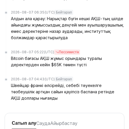
2026-08-07 06:35
(UTC)
Бейтарап
Алдын ала қарау: Нарықтар бүгін кешкі АҚШ-тың шілде
айындағы жұмыссыздық деңгейі мен ауылшаруашылық
емес деректеріне назар аударады, институттық
болжамдар қарастырылуда
2026-08-07 05:22
(UTC)
Пессимистік
Bitcoin бағасы АҚШ жұмыс орындары туралы
деректерден кейін $65K төмен түсті
2026-08-07 04:43
(UTC)
Бейтарап
Швейцар франкі әлсірейді, себебі тәуекелге
төзбеушілік артқан сайын қауіпсіз баспана ретінде
АҚШ доллары нығаяды
Сауда
Айырбастау
Сатып алу