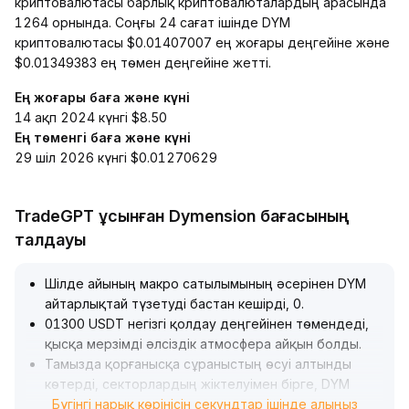
криптовалютасы барлық криптовалюталардың арасында
1264 орнында. Соңғы 24 сағат ішінде DYM
криптовалютасы $0.01407007 ең жоғары деңгейіне және
$0.01349383 ең төмен деңгейіне жетті.
Ең жоғары баға және күні
14 ақп 2024 күнгі $8.50
Ең төменгі баға және күні
29 шіл 2026 күнгі $0.01270629
TradeGPT ұсынған Dymension бағасының
талдауы
Шілде айының макро сатылымының әсерінен DYM
айтарлықтай түзетуді бастан кешірді, 0
.
01300 USDT негізгі қолдау деңгейінен төмендеді,
қысқа мерзімді әлсіздік атмосфера айқын болды
.
Тамызда қорғанысқа сұраныстың өсуі алтынды
көтерді, секторлардың жіктелуімен бірге, DYM
шамадан тыс сатылғаннан кейін 0
Бүгінгі нарық көрінісін секундтар ішінде алыңыз
.