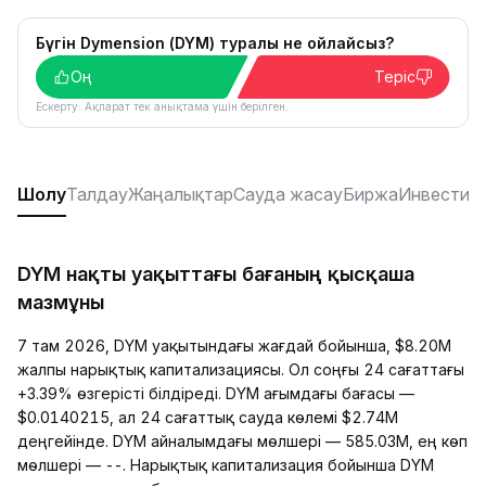
Бүгін Dymension (DYM) туралы не ойлайсыз?
Оң
Теріс
Ескерту: Ақпарат тек анықтама үшін берілген.
Шолу
Талдау
Жаңалықтар
Сауда жасау
Биржа
Инвестиц
DYM нақты уақыттағы бағаның қысқаша
мазмұны
7 там 2026, DYM уақытындағы жағдай бойынша, $8.20M
жалпы нарықтық капитализациясы. Ол соңғы 24 сағаттағы
+3.39% өзгерісті білдіреді. DYM ағымдағы бағасы —
$0.0140215, ал 24 сағаттық сауда көлемі $2.74M
деңгейінде. DYM айналымдағы мөлшері — 585.03M, ең көп
мөлшері — --. Нарықтық капитализация бойынша DYM