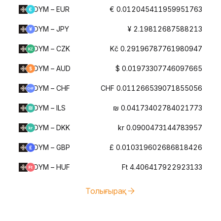
DYM – EUR
€ 0.012045411959951763
DYM – JPY
¥ 2.19812687588213
DYM – CZK
Kč 0.29196787761980947
DYM – AUD
$ 0.01973307746097665
DYM – CHF
CHF 0.011266539071855056
DYM – ILS
₪ 0.04173402784021773
DYM – DKK
kr 0.0900473144783957
DYM – GBP
£ 0.010319602686818426
DYM – HUF
Ft 4.406417922923133
Толығырақ