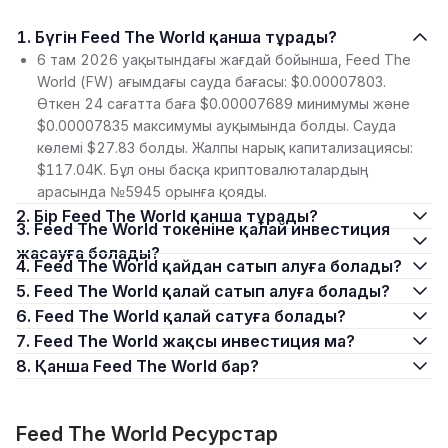
1. Бүгін Feed The World қанша тұрады?
6 там 2026 уақытындағы жағдай бойынша, Feed The
World (FW) ағымдағы сауда бағасы: $0.00007803.
Өткен 24 сағатта баға $0.00007689 минимумы және
$0.00007835 максимумы ауқымында болды. Сауда
көлемі $27.83 болды. Жалпы нарық капитализациясы:
$117.04K. Бұл оны басқа криптовалюталардың
арасында №5945 орынға қояды.
2. Бір Feed The World қанша тұрады?
3. Feed The World токеніне қалай инвестиция
жасауға болады?
4. Feed The World қайдан сатып алуға болады?
5. Feed The World қалай сатып алуға болады?
6. Feed The World қалай сатуға болады?
7. Feed The World жақсы инвестиция ма?
8. Қанша Feed The World бар?
Feed The World Ресурстар