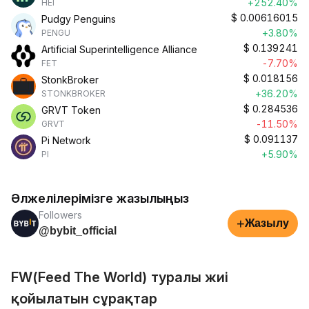
+252.40%
HEI
$
0.00616015
Pudgy Penguins
+3.80%
PENGU
$
0.139241
Artificial Superintelligence Alliance
-7.70%
FET
$
0.018156
StonkBroker
+36.20%
STONKBROKER
$
0.284536
GRVT Token
-11.50%
GRVT
$
0.091137
Pi Network
+5.90%
PI
Әлжелілерімізге жазылыңыз
Followers
+
Жазылу
@bybit_official
FW(Feed The World) туралы жиі
қойылатын сұрақтар