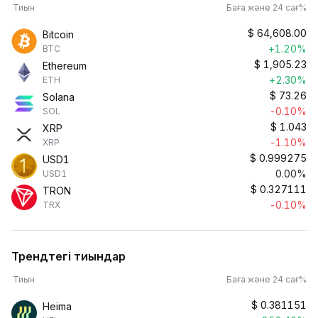
Тиын
Баға және 24 сағ%
$
64,608.00
Bitcoin
+1.20%
BTC
$
1,905.23
Ethereum
+2.30%
ETH
$
73.26
Solana
-0.10%
SOL
$
1.043
XRP
-1.10%
XRP
$
0.999275
USD1
0.00%
USD1
$
0.327111
TRON
-0.10%
TRX
Трендтегі тиындар
Тиын
Баға және 24 сағ%
$
0.381151
Heima