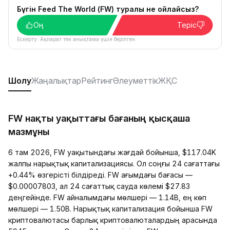
Бүгін Feed The World (FW) туралы не ойлайсыз?
Оң
Теріс
Ескерту: Ақпарат тек анықтама үшін берілген.
Шолу
Жаңалықтар
Рейтинг
Әлеуметтік
ЖҚС
FW нақты уақыттағы бағаның қысқаша
мазмұны
6 там 2026, FW уақытындағы жағдай бойынша, $117.04K
жалпы нарықтық капитализациясы. Ол соңғы 24 сағаттағы
+0.44% өзгерісті білдіреді. FW ағымдағы бағасы —
$0.00007803, ал 24 сағаттық сауда көлемі $27.83
деңгейінде. FW айналымдағы мөлшері — 1.14B, ең көп
мөлшері — 1.50B. Нарықтық капитализация бойынша FW
криптовалютасы барлық криптовалюталардың арасында