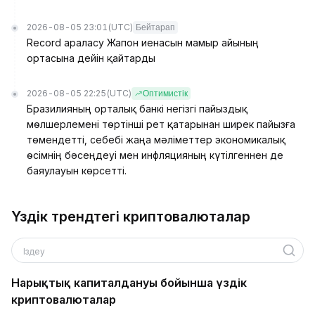
2026-08-05 23:01
(UTC)
Бейтарап
Record араласу Жапон иенасын мамыр айының
ортасына дейін қайтарды
2026-08-05 22:25
(UTC)
Оптимистік
Бразилияның орталық банкі негізгі пайыздық
мөлшерлемені төртінші рет қатарынан ширек пайызға
төмендетті, себебі жаңа мәліметтер экономикалық
өсімнің бәсеңдеуі мен инфляцияның күтілгеннен де
баяулауын көрсетті.
Үздік трендтегі криптовалюталар
Іздеу
Нарықтық капиталдануы бойынша үздік
криптовалюталар