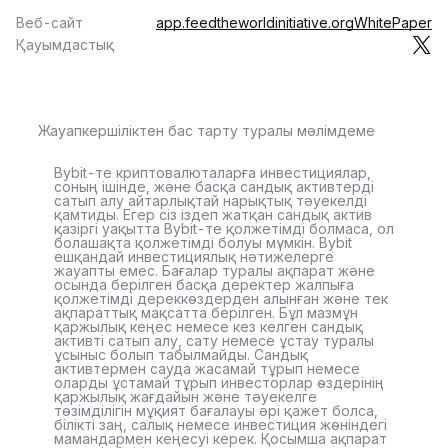
Веб-сайт
app.feedtheworldinitiative.org
WhitePaper
Қауымдастық
Жауапкершіліктен бас тарту туралы мәлімдеме
Bybit-те криптовалюталарға инвестициялар,
соның ішінде, және басқа сандық активтерді
сатып алу айтарлықтай нарықтық тәуекелді
қамтиды. Егер сіз іздеп жатқан сандық актив
қазіргі уақытта Bybit-те қолжетімді болмаса, ол
болашақта қолжетімді болуы мүмкін. Bybit
ешқандай инвестициялық нәтижелерге
жауапты емес. Бағалар туралы ақпарат және
осында берілген басқа деректер жалпыға
қолжетімді дереккөздерден алынған және тек
ақпараттық мақсатта берілген. Бұл мазмұн
қаржылық кеңес немесе кез келген сандық
активті сатып алу, сату немесе ұстау туралы
ұсыныс болып табылмайды. Сандық
активтермен сауда жасамай тұрып немесе
оларды ұстамай тұрып инвесторлар өздерінің
қаржылық жағдайын және тәуекелге
төзімділігін мұқият бағалауы әрі қажет болса,
білікті заң, салық немесе инвестиция жөніндегі
мамандармен кеңесуі керек. Қосымша ақпарат