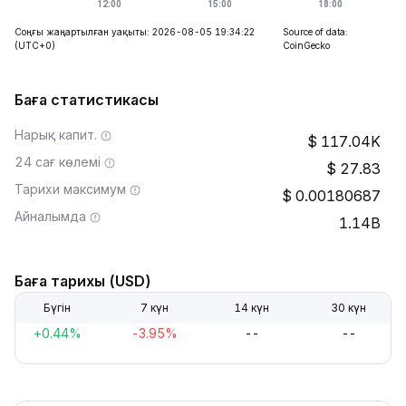
Соңғы жаңартылған уақыты: 2026-08-05 19:34:22
Source of data:
(UTC+0)
CoinGecko
Баға статистикасы
Нарық капит.
117.04K
24 сағ көлемі
27.83
Тарихи максимум
0.00180687
Айналымда
1.14B
Баға тарихы (USD)
Бүгін
7 күн
14 күн
30 күн
+0.44%
-3.95%
--
--