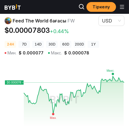
Тіркелу
Криптовалюта бағалары
Feed The World бағасы FW
Feed The World бағасы
FW
USD
$0.00007803
+0.44%
24H
7D
14D
30D
60D
200D
1Y
Мин.
$
0.000077
Макс.
$
0.000078