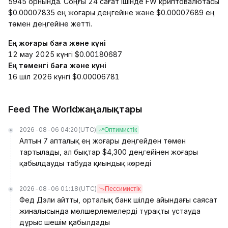
5945 орнында. Соңғы 24 сағат ішінде FW криптовалютасы
$0.00007835 ең жоғары деңгейіне және $0.00007689 ең
төмен деңгейіне жетті.
Ең жоғары баға және күні
12 мау 2025 күнгі $0.00180687
Ең төменгі баға және күні
16 шіл 2026 күнгі $0.00006781
Feed The Worldжаңалықтары
2026-08-06 04:20
(UTC)
Оптимистік
Алтын 7 апталық ең жоғары деңгейден төмен
тартылады, ал бықтар $4,300 деңгейінен жоғары
қабылдауды табуда қиындық көреді
2026-08-06 01:18
(UTC)
Пессимистік
Фед Дэли айтты, орталық банк шілде айындағы саясат
жиналысында мөлшерлемелерді тұрақты ұстауда
дұрыс шешім қабылдады