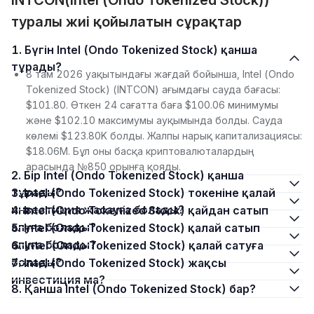
INTCON(Intel (Ondo Tokenized Stock))
туралы жиі қойылатын сұрақтар
1. Бүгін Intel (Ondo Tokenized Stock) қанша
тұрады?
8 там 2026 уақытындағы жағдай бойынша, Intel (Ondo
Tokenized Stock) (INTCON) ағымдағы сауда бағасы:
$101.80. Өткен 24 сағатта баға $100.06 минимумы
және $102.10 максимумы ауқымында болды. Сауда
көлемі $123.80K болды. Жалпы нарық капитализациясы:
$18.06M. Бұл оны басқа криптовалюталардың
арасында №850 орынға қояды.
2. Бір Intel (Ondo Tokenized Stock) қанша
тұрады?
3. Intel (Ondo Tokenized Stock) токеніне қалай
инвестиция жасауға болады?
4. Intel (Ondo Tokenized Stock) қайдан сатып
алуға болады?
5. Intel (Ondo Tokenized Stock) қалай сатып
алуға болады?
6. Intel (Ondo Tokenized Stock) қалай сатуға
болады?
7. Intel (Ondo Tokenized Stock) жақсы
инвестиция ма?
8. Қанша Intel (Ondo Tokenized Stock) бар?