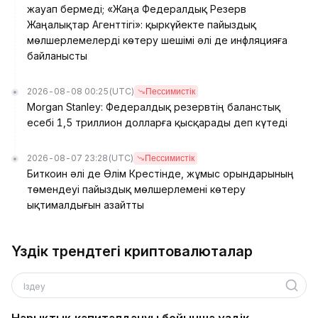
жауап бермеді; «Жаңа Федералдық Резерв
Жаңалықтар Агенттігі»: қыркүйекте пайыздық
мөлшерлемелерді көтеру шешімі әлі де инфляцияға
байланысты
2026-08-08 00:25
(UTC)
Пессимистік
Morgan Stanley: Федералдық резервтің баланстық
есебі 1,5 триллион долларға қысқарады деп күтеді
2026-08-07 23:28
(UTC)
Пессимистік
Биткоин әлі де Өлім Крестінде, жұмыс орындарының
төмендеуі пайыздық мөлшерлемені көтеру
ықтималдығын азайтты
Үздік трендтегі криптовалюталар
Іздеу