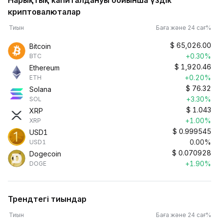
Нарықтық капиталдануы бойынша үздік
криптовалюталар
Тиын
Баға және 24 сағ%
$
65,026.00
Bitcoin
+0.30%
BTC
$
1,920.46
Ethereum
+0.20%
ETH
$
76.32
Solana
+3.30%
SOL
$
1.043
XRP
+1.00%
XRP
$
0.999545
USD1
0.00%
USD1
$
0.070928
Dogecoin
+1.90%
DOGE
Трендтегі тиындар
Тиын
Баға және 24 сағ%