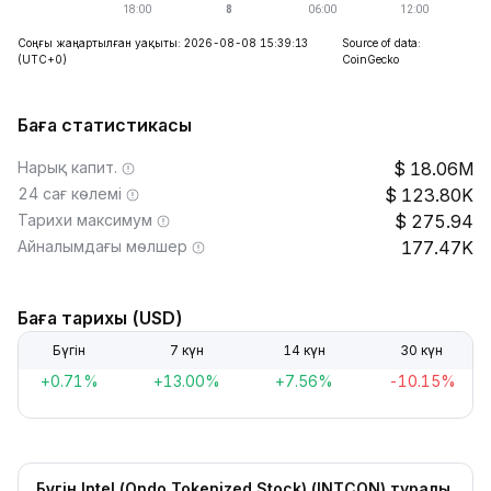
Соңғы жаңартылған уақыты: 2026-08-08 15:39:13
Source of data:
(UTC+0)
CoinGecko
Баға статистикасы
Нарық капит.
18.06M
24 сағ көлемі
123.80K
Тарихи максимум
275.94
Айналымдағы мөлшер
177.47K
Баға тарихы (USD)
Бүгін
7 күн
14 күн
30 күн
+0.71%
+13.00%
+7.56%
-10.15%
Бүгін Intel (Ondo Tokenized Stock) (INTCON) туралы