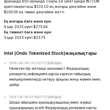
арасында 850 орнында. Соңғы 24 сағат ішінде INTCON
криптовалютасы $102.10 ең жоғары деңгейіне және
$100.06 ең төмен деңгейіне жетті.
Ең жоғары баға және күні
9 қар 2025 күнгі $275.94
Ең төменгі баға және күні
3 қыр 2025 күнгі $23.75
Intel (Ondo Tokenized Stock)жаңалықтары
2026-08-08 13:17
(UTC)
Бейтарап
Неліктен бір жетекші экономист Федералдық
резервтің инфляцияға қарсы күресін пайыздық
мөлшерлемелерді көтеру арқылы жеңу мүмкін емес
дейді
2026-08-08 01:39
(UTC)
Бейтарап
Шілде айындағы ауылшаруашылық емес жұмыс
орындарының есебі Федералдық резервке нақты