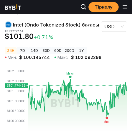
Тіркелу
Криптовалюта
Intel (Ondo Tokenized Stock) бағасы
бағалары
INTCON
Intel (Ondo Tokenized Stock) бағасы
USD
INTCON
$101.80
+0.71%
24H
7D
14D
30D
60D
200D
1Y
Мин.
$
100.145744
Макс.
$
102.092298