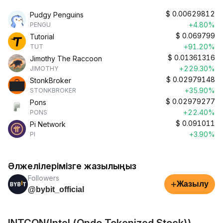
$
0.00629812
Pudgy Penguins
+4.80%
PENGU
$
0.069799
Tutorial
+91.20%
TUT
$
0.01361316
Jimothy The Raccoon
+229.30%
JIMOTHY
$
0.02979148
StonkBroker
+35.90%
STONKBROKER
$
0.02979277
Pons
+22.40%
PONS
$
0.091011
Pi Network
+3.90%
PI
Әлжелілерімізге жазылыңыз
Followers
+
Жазылу
@bybit_official