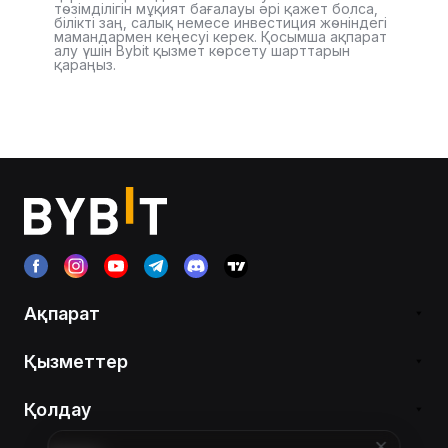
төзімділігін мұқият бағалауы әрі қажет болса,
білікті заң, салық немесе инвестиция жөніндегі
мамандармен кеңесуі керек. Қосымша ақпарат
алу үшін Bybit қызмет көрсету шарттарын
қараңыз.
Ақпарат
Қызметтер
Қолдау