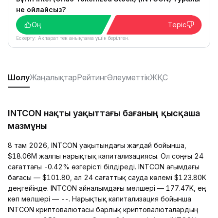
не ойлайсыз?
Оң
Теріс
Ескерту: Ақпарат тек анықтама үшін берілген.
Шолу
Жаңалықтар
Рейтинг
Әлеуметтік
ЖҚС
INTCON нақты уақыттағы бағаның қысқаша
мазмұны
8 там 2026, INTCON уақытындағы жағдай бойынша,
$18.06M жалпы нарықтық капитализациясы. Ол соңғы 24
сағаттағы -0.42% өзгерісті білдіреді. INTCON ағымдағы
бағасы — $101.80, ал 24 сағаттық сауда көлемі $123.80K
деңгейінде. INTCON айналымдағы мөлшері — 177.47K, ең
көп мөлшері — --. Нарықтық капитализация бойынша
INTCON криптовалютасы барлық криптовалюталардың