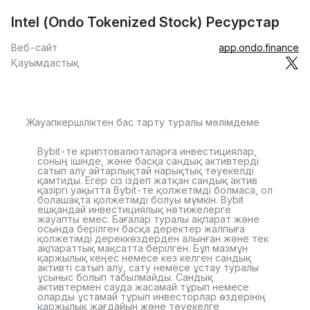
Intel (Ondo Tokenized Stock) Ресурстар
Веб-сайт
app.ondo.finance
Қауымдастық
Жауапкершіліктен бас тарту туралы мәлімдеме
Bybit-те криптовалюталарға инвестициялар,
соның ішінде, және басқа сандық активтерді
сатып алу айтарлықтай нарықтық тәуекелді
қамтиды. Егер сіз іздеп жатқан сандық актив
қазіргі уақытта Bybit-те қолжетімді болмаса, ол
болашақта қолжетімді болуы мүмкін. Bybit
ешқандай инвестициялық нәтижелерге
жауапты емес. Бағалар туралы ақпарат және
осында берілген басқа деректер жалпыға
қолжетімді дереккөздерден алынған және тек
ақпараттық мақсатта берілген. Бұл мазмұн
қаржылық кеңес немесе кез келген сандық
активті сатып алу, сату немесе ұстау туралы
ұсыныс болып табылмайды. Сандық
активтермен сауда жасамай тұрып немесе
оларды ұстамай тұрып инвесторлар өздерінің
қаржылық жағдайын және тәуекелге