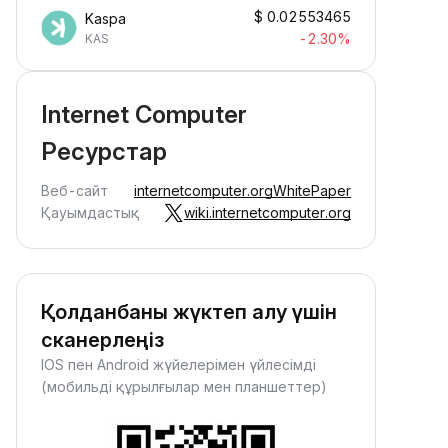
ассивті марапаттар алыңыз —
$
0.02553465
Kaspa
ай ғана қаражаттарыңызды
-2.30%
KAS
епозиттеп, олардың өскенін
ақылаңыз.
Internet Computer
Ресурстар
Веб-сайт
internetcomputer.org
WhitePaper
Қауымдастық
wiki.internetcomputer.org
Қолданбаны жүктеп алу үшін
сканерлеңіз
IOS пен Android жүйелерімен үйлесімді
(мобильді құрылғылар мен планшеттер)