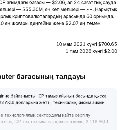
 ICP ағымдағы бағасы — $2.06, ал 24 сағаттық сауда
мөлшері — 555.30M, ең көп мөлшері — --. Нарықтық
арлық криптовалюталардың арасында 60 орнында.
10 ең жоғары деңгейіне және $2.07 ең төмен
10 мам 2021 күнгі $700.65
1 там 2026 күнгі $2.00
puter бағасының талдауы
ігіне байланысты, ICP тамыз айының басында қысқа
023 АҚШ долларына жетті, техникалық қысым айқын
е технологиялық сектордағы қайта серпілу
 етіп, ICP тез техникалық қалпына келіп, 2,118 АҚШ