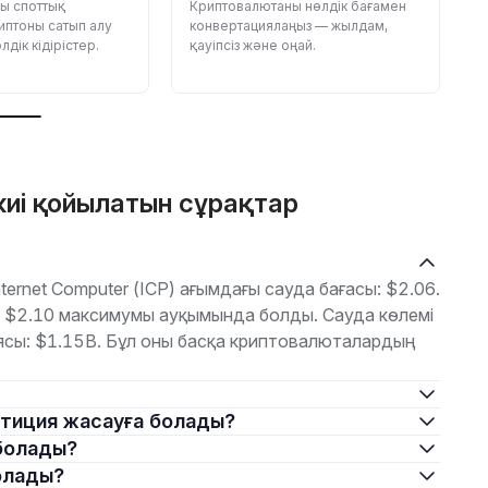
ғы споттық
Криптовалютаны нөлдік бағамен
П
иптоны сатып алу
конвертациялаңыз — жылдам,
ж
дік кідірістер.
қауіпсіз және оңай.
д
б
жиі қойылатын сұрақтар
ernet Computer (ICP) ағымдағы сауда бағасы: $2.06.
е $2.10 максимумы ауқымында болды. Сауда көлемі
сы: $1.15B. Бұл оны басқа криптовалюталардың
вестиция жасауға болады?
 болады?
болады?