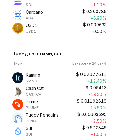
-1.10%
SOL
$
0.200785
Cardano
+6.90%
ADA
$
0.999633
USD1
0.00%
USD1
Трендтегі тиындар
Тиын
Баға және 24 сағ%
$
0.02022611
Kamino
+12.40%
KMNO
$
0.09413
Cash Cat
-19.30%
CASHCAT
$
0.01192819
Plume
+15.60%
PLUME
$
0.00603595
Pudgy Penguins
-2.50%
PENGU
Криптоны пассивті
$
0.672846
Sui
түрде алыңыз
-1.60%
SUI