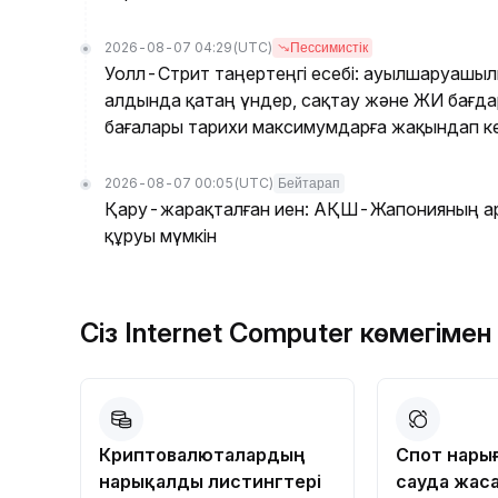
2026-08-07 04:29
(UTC)
Пессимистік
Уолл-Стрит таңертеңгі есебі: ауылшаруашы
алдында қатаң үндер, сақтау және ЖИ бағд
бағалары тарихи максимумдарға жақындап ке
2026-08-07 00:05
(UTC)
Бейтарап
Қару-жарақталған иен: АҚШ-Жапонияның ар
құруы мүмкін
Сіз Internet Computer көмегімен
Криптовалюталардың
Спот нары
нарықалды листингтері
сауда жас