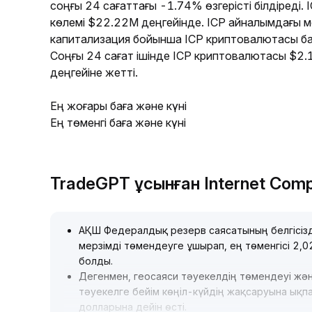
соңғы 24 сағаттағы -1.74% өзгерісті білдіреді.
көлемі $22.22M деңгейінде. ICP айналымдағы 
капитализация бойынша ICP криптовалютасы б
Соңғы 24 сағат ішінде ICP криптовалютасы $2.
деңгейіне жетті.
Ең жоғары баға және күні
Ең төменгі баға және күні
TradeGPT ұсынған Internet Com
АҚШ Федералдық резерв саясатының белгісізд
мерзімді төмендеуге ұшырап, ең төменгісі 2,
болды
.
Дегенмен, геосаяси тәуекелдің төмендеуі жән
тәуекелге бейім көңіл-күйдің жақсаруына ықпал
долларына дейін өсті
.