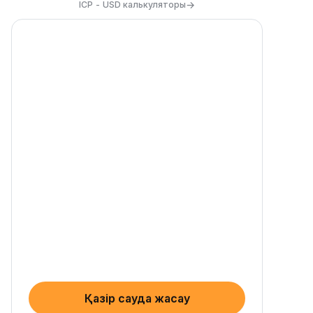
→
ICP - USD калькуляторы
Қазір сауда жасау