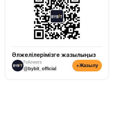
Әлжелілерімізге жазылыңыз
Followers
+
Жазылу
@bybit_official