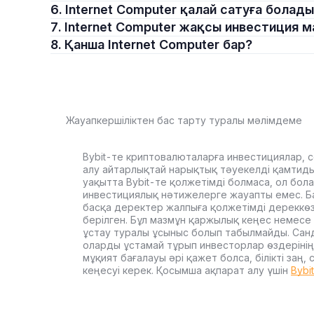
6. Internet Computer қалай сатуға болад
7. Internet Computer жақсы инвестиция м
8. Қанша Internet Computer бар?
Жауапкершіліктен бас тарту туралы мәлімдеме
Bybit-те криптовалюталарға инвестициялар, с
алу айтарлықтай нарықтық тәуекелді қамтиды. 
уақытта Bybit-те қолжетімді болмаса, ол бол
инвестициялық нәтижелерге жауапты емес. Б
басқа деректер жалпыға қолжетімді дереккө
берілген. Бұл мазмұн қаржылық кеңес немесе 
ұстау туралы ұсыныс болып табылмайды. Сан
оларды ұстамай тұрып инвесторлар өздерінің
мұқият бағалауы әрі қажет болса, білікті заң
кеңесуі керек. Қосымша ақпарат алу үшін
Bybi