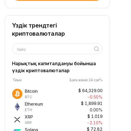
Үздік трендтегі
криптовалюталар
Іздеу
Нарықтық капиталдануы бойынша
үздік криптовалюталар
Тиын
Баға және 24 сағ%
$
64,329.00
Bitcoin
-0.50%
BTC
$
1,899.91
Ethereum
0.00%
ETH
$
1.019
XRP
-2.10%
XRP
$
72.82
Solana