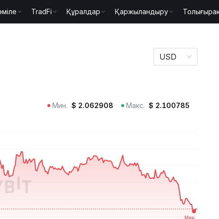
әміле
TradFi
Құралдар
Қаржыландыру
Толығыра
ы ICP
USD
Мин.
$
2.062908
Макс.
$
2.100785