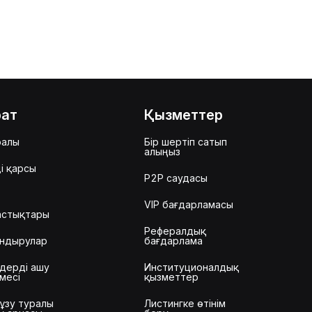
рат
Қызметтер
ралы
Бір шертіп сатып
алыңыз
і қарсы
P2P саудасы
VIP бағдарламасы
астықтары
Рефералдық
ндырулар
бағдарлама
дерді ашу
Институционалдық
месі
қызметтер
ұзу туралы
Листингке өтінім