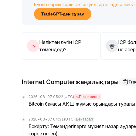
Бүгінгі нарық көрінісін секундтар ішінде алыңыз
Орта және ұзақ мерзімде реттеу және техникал
жоғары өнімділігі мен заңды сәйкестік сипат
TradeGPT-ден сұрау
қолдауын нығайтады, бұл құнды инвестицияла
Қысқа мерзімде 2,02~2,12 доллар аралығында
көңіл бөлу ұсынылады, ал орта және ұзақ мерз
туындайтын мүмкіндіктерге назар аудару кере
Неліктен бүгін ICP
ICP бо
төмендеді?
не әсер
Internet Computerжаңалықтары
Tra
2026-08-07 05:22
(UTC)
Пессимистік
Bitcoin бағасы АҚШ жұмыс орындары туралы 
2026-08-07 04:31
(UTC)
Бейтарап
Ескерту: Төмендегілерге мұқият назар ауда
көрсетілген).