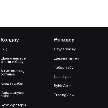
Қолдау
Өнімдер
FAQ
Сауда жасау
Шағым немесе
Деривативтер
өтініш жіберу
Табыс табу
Анықтамалық
орталық
Launchpad
Қолдау хабы
Bybit Card
Пайдаланушы
TradingView
пікірі
Bybit курстары