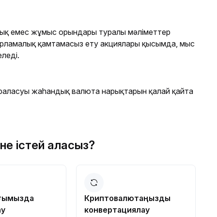
лық емес жұмыс орындары туралы мәліметтер
арламалық қамтамасыз ету акциялары қысымда, мыс
леді.
аласуы жаһандық валюта нарықтарын қалай қайта
 не істей аласыз?
ғымызда
Криптовалютаңызды
ау
конвертациялау