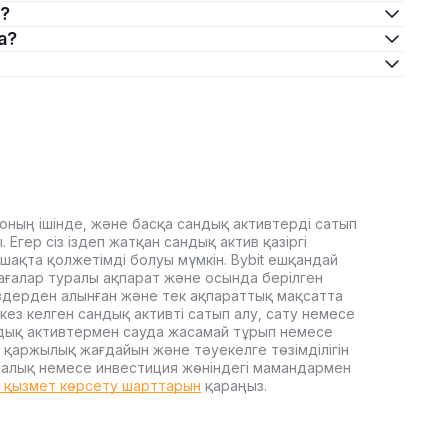
ы?
а?
оның ішінде, және басқа сандық активтерді сатып
Егер сіз іздеп жатқан сандық актив қазіргі
ашақта қолжетімді болуы мүмкін. Bybit ешқандай
ағалар туралы ақпарат және осында берілген
здерден алынған және тек ақпараттық мақсатта
кез келген сандық активті сатып алу, сату немесе
дық активтермен сауда жасамай тұрып немесе
 қаржылық жағдайын және тәуекелге төзімділігін
, салық немесе инвестиция жөніндегі мамандармен
t қызмет көрсету шарттарын
қараңыз.