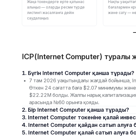
 —
Жаңа токендерге ерте қатынас
Нақты уақытта
алыңыз — оларды ресми түрде
бағалармен кр
листингі жасалғанға дейін
және сату — нөл
саудалаңыз.
ICP(Internet Computer) туралы 
1. Бүгін Internet Computer қанша тұрады?
7 там 2026 уақытындағы жағдай бойынша, Int
Өткен 24 сағатта баға $2.07 минимумы жән
$22.22M болды. Жалпы нарық капитализация
арасында №60 орынға қояды.
2. Бір Internet Computer қанша тұрады?
3. Internet Computer токеніне қалай ин
4. Internet Computer қайдан сатып алуға
5. Internet Computer қалай сатып алуға 