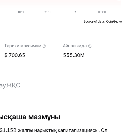
Source of data: CoinGecko
Тарихи максимум
Айналымда
700.65
555.30M
ау
ЖҚС
қысқаша мазмұны
 $1.15B жалпы нарықтық капитализациясы. Ол