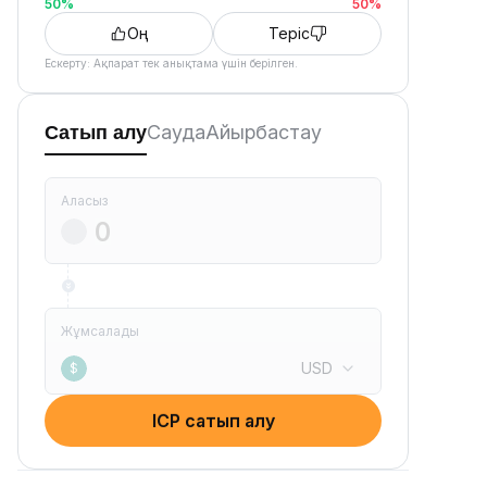
50
%
50
%
Оң
Теріс
Ескерту: Ақпарат тек анықтама үшін берілген.
Сауда
Айырбастау
Сатып алу
Аласыз
Жұмсалады
USD
$
ICP сатып алу