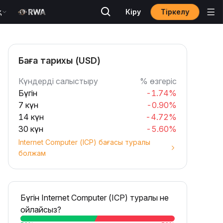
Тіркелу
қ
Кіру
Баға тарихы (USD)
Күндерді салыстыру
% өзгеріс
Бүгін
-1.74%
7 күн
-0.90%
14 күн
-4.72%
30 күн
-5.60%
Internet Computer (ICP) бағасы туралы
болжам
Бүгін Internet Computer (ICP) туралы не
ойлайсыз?