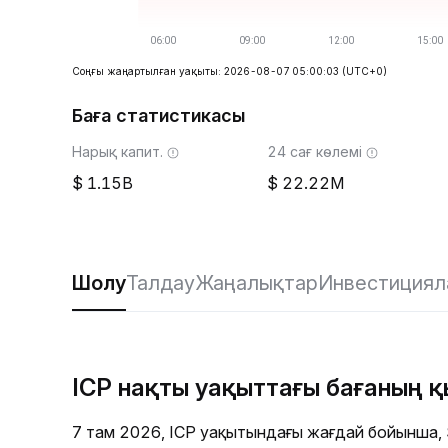
Соңғы жаңартылған уақыты: 2026-08-07 05:00:03
(UTC+0)
Баға статистикасы
Нарық капит.
24 сағ көлемі
1.15B
22.22M
Шолу
Талдау
Жаңалықтар
Инвестициял
ICP нақты уақыттағы бағаның 
7 там 2026, ICP уақытындағы жағдай бойынша,