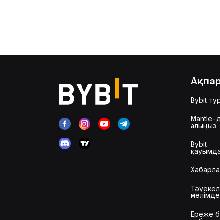
Ақпа
Bybit ту
Mantle-д
алыңыз
Bybit
қауымд
Хабарла
Тәуекел
мәлімде
Ереже б