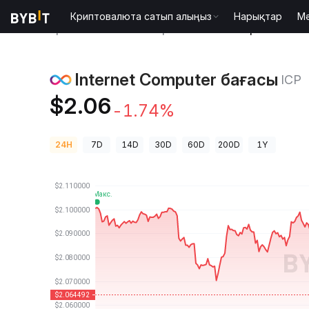
Криптовалюта сатып алыңыз
Нарықтар
М
Криптовалюта бағалары
Internet Computer бағас
Internet Computer бағасы
ICP
$2.06
-1.74%
24H
7D
14D
30D
60D
200D
1Y