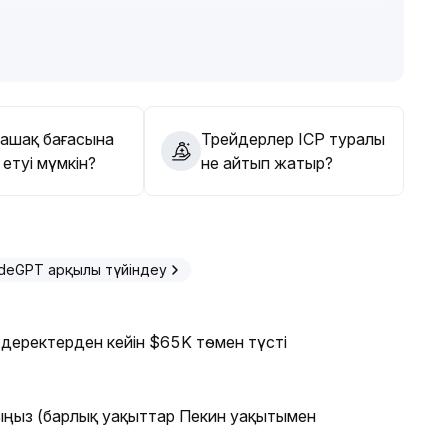
ық жаңғырту үдерістері жалғасуда, ICP өзінің
тарына сүйене отырып, 2,0 доллардан төмен деңгейде
рға сұранысты көрсетеді
.
 жоғарыдан сатып, төменнен алу стратегиясына
імде саясаттың іске асуы мен экожүйенің кеңеюінен
к
.
лашақ бағасына
Трейдерлер ICP туралы
 етуі мүмкін?
не айтып жатыр?
deGPT арқылы түйіндеу
деректерден кейін $65K төмен түсті
рыңыз (барлық уақыттар Пекин уақытымен