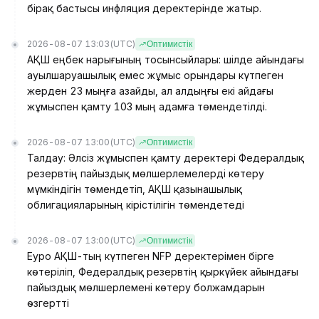
бірақ бастысы инфляция деректерінде жатыр.
2026-08-07 13:03
(UTC)
Оптимистік
АҚШ еңбек нарығының тосынсыйлары: шілде айындағы
ауылшаруашылық емес жұмыс орындары күтпеген
жерден 23 мыңға азайды, ал алдыңғы екі айдағы
жұмыспен қамту 103 мың адамға төмендетілді.
2026-08-07 13:00
(UTC)
Оптимистік
Талдау: Әлсіз жұмыспен қамту деректері Федералдық
резервтің пайыздық мөлшерлемелерді көтеру
мүмкіндігін төмендетіп, АҚШ қазынашылық
облигацияларының кірістілігін төмендетеді
2026-08-07 13:00
(UTC)
Оптимистік
Еуро АҚШ-тың күтпеген NFP деректерімен бірге
көтеріліп, Федералдық резервтің қыркүйек айындағы
пайыздық мөлшерлемені көтеру болжамдарын
өзгертті