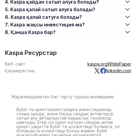
4. Kaspa қайдан сатып алуға болады?
5. Kaspa қалай сатып алуға болады?
6. Kaspa қалай сатуға болады?
7. Kaspa жақсы инвестиция ма?
8. Қанша Kaspa бар?
Kaspa Ресурстар
Веб-сайт
kaspa.org
WhitePaper
Қауымдастық
linkedin.com
Жауапкершіліктен бас тарту туралы мәлімдеме
Bybit-те криптовалюталарға инвестициялар,
соның ішінде, және басқа сандық активтерді
сатып алу айтарлықтай нарықтық тәуекелді
қамтиды. Егер сіз іздеп жатқан сандық актив
қазіргі уақытта Bybit-те қолжетімді болмаса, ол
болашақта қолжетімді болуы мүмкін. Bybit
ешқандай инвестициялық нәтижелерге