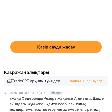
Қазір сауда жасау
Kaspaжаңалықтары
TradeGPT арқылы түйіндеу
TradeGPT-ден сұрау
2026-08-07 13:36
(UTC)
Бейтарап
«Жаңа Федералды Резерв Жаңалық Агенттігі»: Шілде
айындағы жұмыспен қамту есебі пайыздық
мөлшерлемелерді көтеру негіздемесін әлсіретеді,