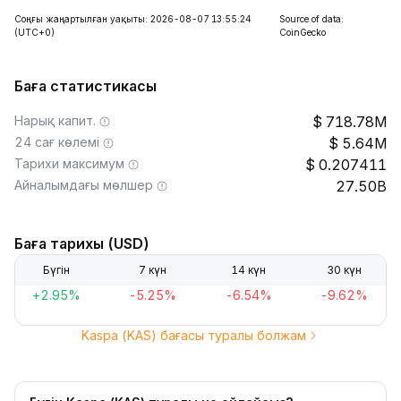
Соңғы жаңартылған уақыты: 2026-08-07 13:55:24
Source of data:
(UTC+0)
CoinGecko
Баға статистикасы
Нарық капит.
718.78M
24 сағ көлемі
5.64M
Тарихи максимум
0.207411
Айналымдағы мөлшер
27.50B
Баға тарихы (USD)
Бүгін
7 күн
14 күн
30 күн
+2.95%
-5.25%
-6.54%
-9.62%
Kaspa (KAS) бағасы туралы болжам