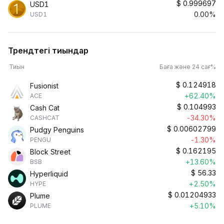
$
0.999697
USD1
0.00%
USD1
Трендтегі тиындар
Тиын
Баға және 24 сағ%
$
0.124918
Fusionist
+62.40%
ACE
$
0.104993
Cash Cat
-34.30%
CASHCAT
$
0.00602799
Pudgy Penguins
-1.30%
PENGU
$
0.162195
Block Street
+13.60%
BSB
$
56.33
Hyperliquid
+2.50%
HYPE
$
0.01204933
Plume
+5.10%
PLUME