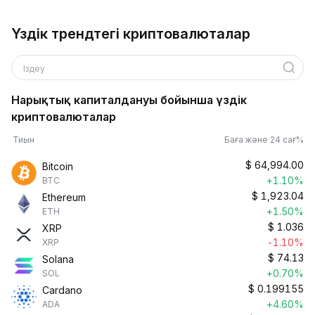
Үздік трендтегі криптовалюталар
Іздеу
Нарықтық капиталдануы бойынша үздік
криптовалюталар
Тиын
Баға және 24 сағ%
$
64,994.00
Bitcoin
+1.10%
BTC
$
1,923.04
Ethereum
+1.50%
ETH
$
1.036
XRP
-1.10%
XRP
$
74.13
Solana
+0.70%
SOL
$
0.199155
Cardano
+4.60%
ADA