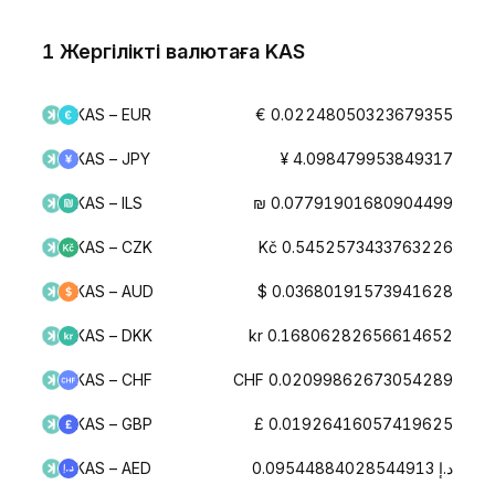
1 Жергілікті валютаға KAS
KAS – EUR
€ 0.02248050323679355
KAS – JPY
¥ 4.098479953849317
KAS – ILS
₪ 0.07791901680904499
KAS – CZK
Kč 0.5452573433763226
KAS – AUD
$ 0.03680191573941628
KAS – DKK
kr 0.16806282656614652
KAS – CHF
CHF 0.02099862673054289
KAS – GBP
£ 0.01926416057419625
KAS – AED
د.إ 0.09544884028544913