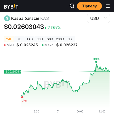
Тіркелу
Криптовалюта бағалары
Kaspa бағасы KAS
Kaspa бағасы
KAS
USD
$0.02603043
+2.95%
24H
7D
14D
30D
60D
200D
1Y
Мин.
$
0.025245
Макс.
$
0.026237