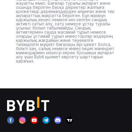
жауапты емес. Бағалар туралы ақпарат және
осында берілген басқа деректер жалпыға
қолжетімді дереккөздерден алынған және тек
ақпараттық мақсатта берілген. Бұл мазмұн
қаржылық кеңес немесе кез келген сандық
активті сатып алу, сату немесе ұстау туралы
ұсыныс болып табылмайды. Сандық
активтермен сауда жасамай тұрып немесе
оларды ұстамай тұрып инвесторлар өздерінің
қаржылық жағдайын және тәуекелге
төзімділігін мұқият бағалауы әрі қажет болса,
білікті заң, салық немесе инвестиция жөніндегі
мамандармен кеңесуі керек. Қосымша ақпарат
алу үшін Bybit қызмет көрсету шарттарын
қараңыз.