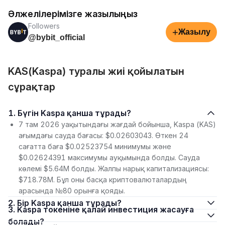
Әлжелілерімізге жазылыңыз
Followers
+
Жазылу
@bybit_official
KAS(Kaspa) туралы жиі қойылатын
сұрақтар
1. Бүгін Kaspa қанша тұрады?
7 там 2026 уақытындағы жағдай бойынша, Kaspa (KAS)
ағымдағы сауда бағасы: $0.02603043. Өткен 24
сағатта баға $0.02523754 минимумы және
$0.02624391 максимумы ауқымында болды. Сауда
көлемі $5.64M болды. Жалпы нарық капитализациясы:
$718.78M. Бұл оны басқа криптовалюталардың
арасында №80 орынға қояды.
2. Бір Kaspa қанша тұрады?
3. Kaspa токеніне қалай инвестиция жасауға
болады?