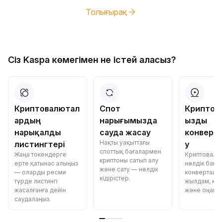
Толығырақ
Сіз Kaspa көмегімен не істей аласыз?
Криптовалютал
Спот
Криптов
ардың
нарығымызда
ызды
нарықалды
сауда жасау
конверт
Нақты уақыттағы
листингтері
у
споттық бағалармен
Жаңа токендерге
Криптовалю
криптоны сатып алу
ерте қатынас алыңыз
нөлдік баға
және сату — нөлдік
— оларды ресми
конвертаци
кідірістер.
түрде листингі
жылдам, қау
жасалғанға дейін
және оңай.
саудалаңыз.