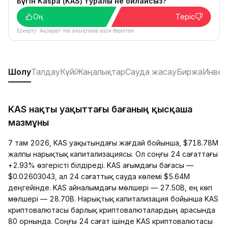
Бүгін Kaspa (KAS) туралы не ойлайсыз?
Оң
Теріс
Ескерту: Ақпарат тек анықтама үшін берілген.
Шолу
Талдау
Күйі
Жаңалықтар
Сауда жасау
Биржа
Инвес
KAS нақты уақыттағы бағаның қысқаша
мазмұны
7 там 2026, KAS уақытындағы жағдай бойынша, $718.78M
жалпы нарықтық капитализациясы. Ол соңғы 24 сағаттағы
+2.93% өзгерісті білдіреді. KAS ағымдағы бағасы —
$0.02603043, ал 24 сағаттық сауда көлемі $5.64M
деңгейінде. KAS айналымдағы мөлшері — 27.50B, ең көп
мөлшері — 28.70B. Нарықтық капитализация бойынша KAS
криптовалютасы барлық криптовалюталардың арасында
80 орнында. Соңғы 24 сағат ішінде KAS криптовалютасы