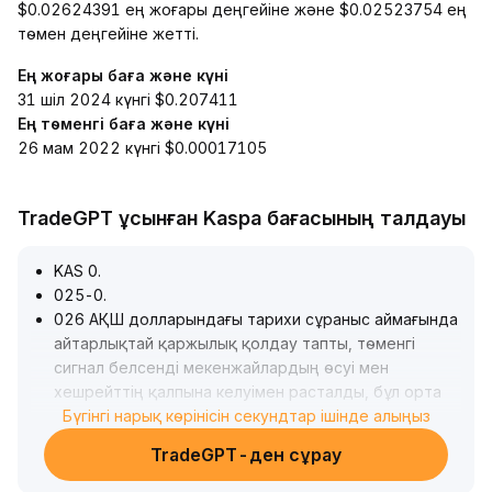
$0.02624391 ең жоғары деңгейіне және $0.02523754 ең
төмен деңгейіне жетті.
Ең жоғары баға және күні
31 шіл 2024 күнгі $0.207411
Ең төменгі баға және күні
26 мам 2022 күнгі $0.00017105
TradeGPT ұсынған Kaspa бағасының талдауы
KAS 0
.
025-0
.
026 АҚШ долларындағы тарихи сұраныс аймағында
айтарлықтай қаржылық қолдау тапты, төменгі
сигнал белсенді мекенжайлардың өсуі мен
хешрейттің қалпына келуімен расталды, бұл орта
және ұзақ мерзімді құндылық негізін айқындайды
Бүгінгі нарық көрінісін секундтар ішінде алыңыз
.
Қысқа мерзімді перспективада АҚШ ФРЖ саясаты
TradeGPT-ден сұрау
мен жаһандық тәуекелге бейімділіктің құбылуы
қысым жасайды, бірақ макроэкономикалық