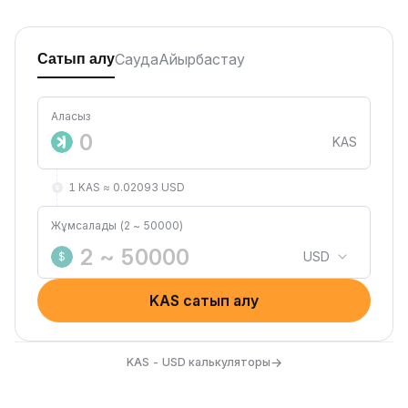
Сауда
Айырбастау
Сатып алу
Аласыз
KAS
1 KAS ≈ 0.02093 USD
Жұмсалады (2 ~ 50000)
USD
$
KAS сатып алу
→
KAS - USD калькуляторы