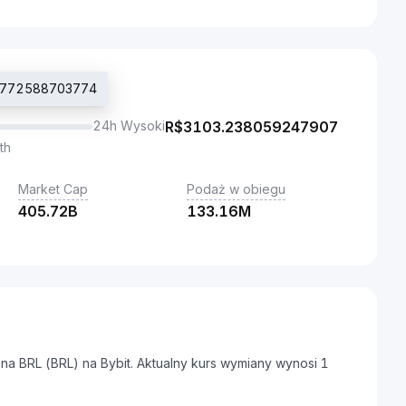
8.7772588703774
24h Wysoki
R$
3103.238059247907
th
Market Cap
Podaż w obiegu
405.72B
133.16M
a BRL (BRL) na Bybit. Aktualny kurs wymiany wynosi 1