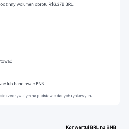
godzinny wolumen obrotu R$3.37B BRL.
rtować
awać lub handlować BNB
asie rzeczywistym na podstawie danych rynkowych.
Konwertuj BRL na BNB