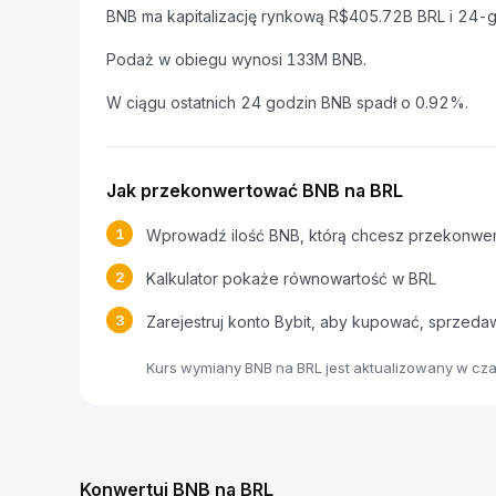
BNB ma kapitalizację rynkową R$405.72B BRL i 24-
Podaż w obiegu wynosi 133M BNB.
W ciągu ostatnich 24 godzin BNB spadł o 0.92%.
Jak przekonwertować BNB na BRL
1
Wprowadź ilość BNB, którą chcesz przekonwe
2
Kalkulator pokaże równowartość w BRL
3
Zarejestruj konto Bybit, aby kupować, sprzed
Kurs wymiany BNB na BRL jest aktualizowany w cz
Konwertuj BNB na BRL