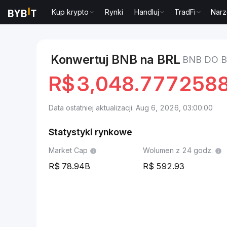
Kup krypto
Rynki
Handluj
TradFi
Narz
Markets
Cena BNB BNB
BNB to BRL
Konwertuj BNB na BRL
BNB DO B
R$
3,048.777258
Data ostatniej aktualizacji: Aug 6, 2026, 03:00:00
Statystyki rynkowe
Market Cap
Wolumen z 24 godz.
78.94B
592.93