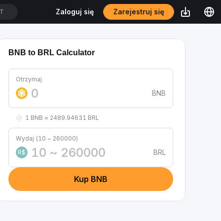
Zarejestruj się
Zaloguj się
DT
BNB to BRL Calculator
Otrzymaj
BNB
1 BNB ≈ 2489.94631 BRL
Wydaj (10 ~ 260000)
BRL
R$
Kup BNB