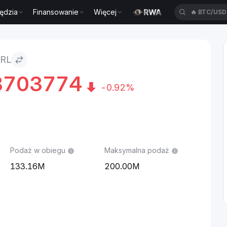
ędzia
Finansowanie
Więcej
🔥
BTC/US
RL
8703774
-0.92%
Podaż w obiegu
Maksymalna podaż
133.16M
200.00M