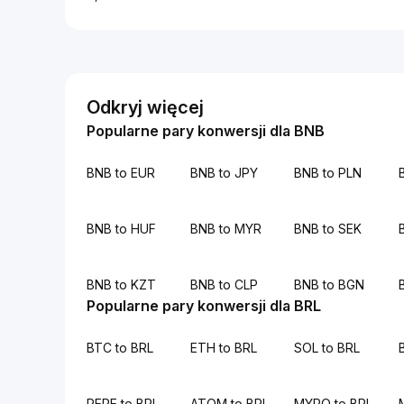
Odkryj więcej
Popularne pary konwersji dla BNB
BNB to EUR
BNB to JPY
BNB to PLN
BNB to HUF
BNB to MYR
BNB to SEK
BNB to KZT
BNB to CLP
BNB to BGN
Popularne pary konwersji dla BRL
BTC to BRL
ETH to BRL
SOL to BRL
PEPE to BRL
ATOM to BRL
MYRO to BRL