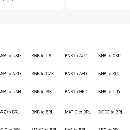
BNB to USD
BNB to ILS
BNB to AUD
BNB to GBP
BNB to NZD
BNB to CZK
BNB to AED
BNB to BRL
BNB to UAH
BNB to ISK
BNB to HKD
BNB to TRY
BRZ to BRL
BNB to BRL
MATIC to BRL
DOGE to BRL
MNT to BRL
MAVIA to BRL
KAS to BRL
APT to BRL