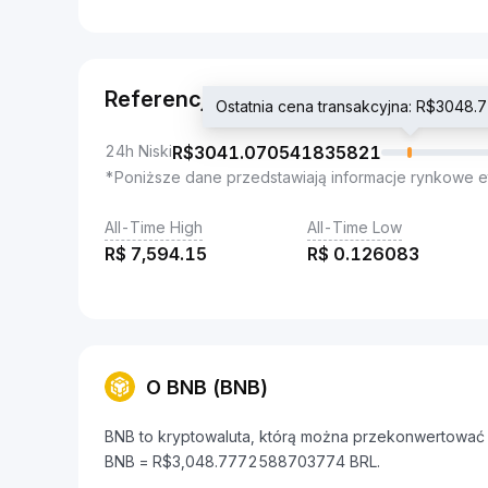
Referencja
Ostatnia cena transakcyjna: R$304
24h Niski
R$
3041.070541835821
*Poniższe dane przedstawiają informacje rynkowe e
All-Time High
All-Time Low
R$
7,594.15
R$
0.126083
O BNB (BNB)
BNB to kryptowaluta, którą można przekonwertować n
BNB = R$3,048.7772588703774 BRL.