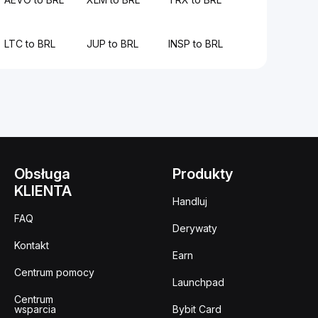
LTC to BRL
JUP to BRL
INSP to BRL
Obsługa
Produkty
KLIENTA
Handluj
FAQ
Derywaty
Kontakt
Earn
Centrum pomocy
Launchpad
Centrum
wsparcia
Bybit Card