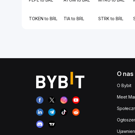
TOKEN to BRL
TIA to BRL
STRK to BRL
O nas
O Bybit
Meet Man
Społeczn
Ogłoszen
Ujawnien