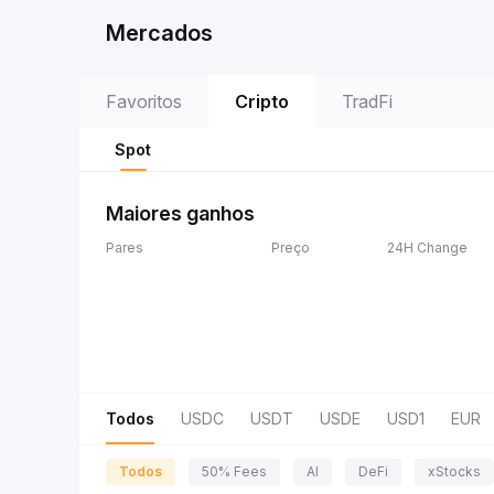
Mercados
Favoritos
Cripto
TradFi
Spot
Maiores ganhos
Pares
Preço
24H Change
Todos
USDC
USDT
USDE
USD1
EUR
Todos
50% Fees
AI
DeFi
xStocks