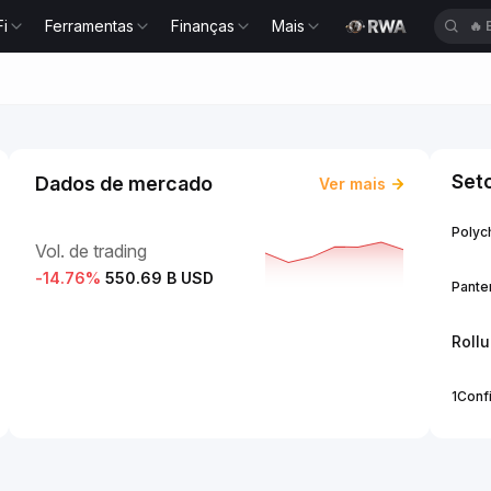
Fi
Ferramentas
Finanças
Mais
🔥
Set
Dados de mercado
Ver mais
Polych
Vol. de trading
-14.76
%
550.69 B USD
Panter
Roll