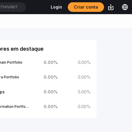
Criar conta
Login
ETH/USDT
ores em destaque
0.00
%
0.00
%
ain Portfolio
0.00
%
0.00
%
a Portfolio
ups
0.00
%
0.00
%
0.00
%
0.00
%
1Confirmation Portfolio