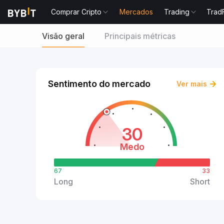
Comprar Cripto
Mercados
Trading
Trad
Visão geral
Principais métricas
Sentimento do mercado
Ver mais
30
Medo
67
33
Long
Short