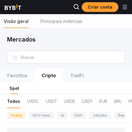
Criar conta
Visão geral
Principais métricas
Mercados
Favoritos
Cripto
TradFi
Spot
Todos
USDC
USDT
USDE
USD1
EUR
BRL
P
Todos
50% Fees
AI
DeFi
xStocks
Área da