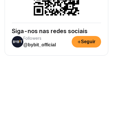
Siga-nos nas redes sociais
Followers
+
Seguir
@bybit_official
Renda passiva em cripto
aranta sua renda passiva em
ripto. Basta depositar e ver seu
atrimônio crescer.