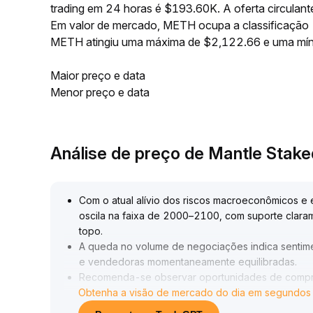
trading em 24 horas é $193.60K. A oferta circula
Em valor de mercado, METH ocupa a classificação -
METH atingiu uma máxima de $2,122.66 e uma mín
Maior preço e data
Menor preço e data
Análise de preço de Mantle Stak
Com o atual alívio dos riscos macroeconômicos e 
oscila na faixa de 2000–2100, com suporte clarame
topo
.
A queda no volume de negociações indica sentime
e vendedoras momentaneamente equilibradas
.
Recomenda-se observar oportunidades de compr
Obtenha a visão de mercado do dia em segundos
2100, pode-se considerar acompanhamento de t
No médio e longo prazo, é fundamental acompanhar