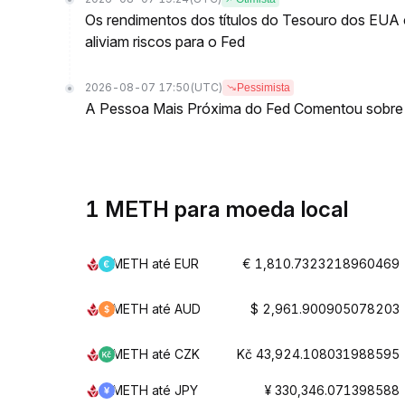
Os rendimentos dos títulos do Tesouro dos EU
aliviam riscos para o Fed
2026-08-07 17:50
(UTC)
Pessimista
A Pessoa Mais Próxima do Fed Comentou sobre
1 METH para moeda local
METH até EUR
€ 1,810.7323218960469
METH até AUD
$ 2,961.900905078203
METH até CZK
Kč 43,924.108031988595
METH até JPY
¥ 330,346.071398588