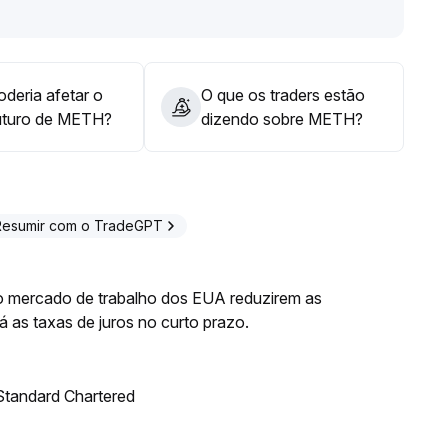
H poderá expandir seu espaço de valorização; caso
o, o ativo poderá sofrer ajuste conjunto com o setor,
ão de riscos
.
deria afetar o
O que os traders estão
uturo de METH?
dizendo sobre METH?
Resumir com o TradeGPT
do mercado de trabalho dos EUA reduzirem as
 as taxas de juros no curto prazo.
 Standard Chartered