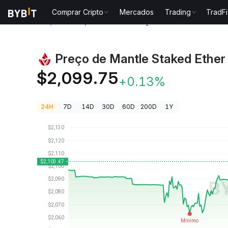
Comprar Cripto
Mercados
Trading
TradFi
Preços de Criptomoedas
Preço de Mantle Staked E
Preço de Mantle Staked Ether
$2,099.75
+0.13%
24H
7D
14D
30D
60D
200D
1Y