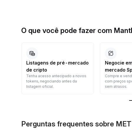
O que você pode fazer com Mantl
to
Listagens de pré-mercado
Negocie em
de cripto
mercado Sp
seu
Tenha acesso antecipado a novos
Compre e vend
tokens, negociando antes da
com preços spo
listagem oficial.
sem atrasos.
Perguntas frequentes sobre MET