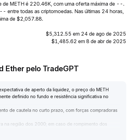
nte de METH é 220.46K, com uma oferta máxima de --.
- entre todas as criptomoedas. Nas últimas 24 horas,
ima de $2,057.88.
$5,312.55 em 24 de ago de 2025
$1,485.62 em 8 de abr de 2025
ed Ether pelo TradeGPT
expectativa de aperto da liquidez, o preço do METH
nte definido no fundo e resistência significativa no
nto de cautela no curto prazo, com forças compradoras
a na região dos 2000; em caso de rompimento dos
endência
.
 de perto o investimento de capital em IA e a