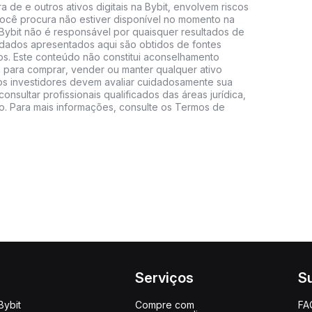
 de e outros ativos digitais na Bybit, envolvem riscos
e você procura não estiver disponível no momento na
A Bybit não é responsável por quaisquer resultados de
 dados apresentados aqui são obtidos de fontes
vos. Este conteúdo não constitui aconselhamento
 para comprar, vender ou manter qualquer ativo
s, os investidores devem avaliar cuidadosamente sua
consultar profissionais qualificados das áreas jurídica,
do. Para mais informações, consulte os Termos de
Serviços
S
Bybit
Compre com
FA