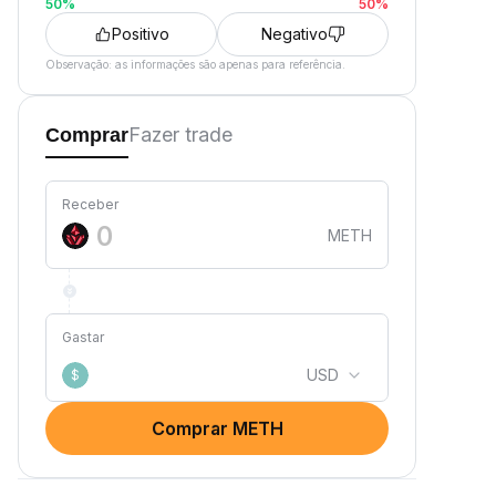
50
%
50
%
Positivo
Negativo
Observação: as informações são apenas para referência.
Fazer trade
Comprar
Receber
METH
Gastar
USD
$
Comprar METH