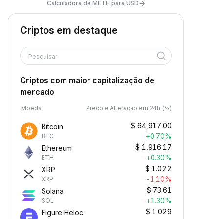
→
Calculadora de METH para USD
Criptos em destaque
Pesquisar
Criptos com maior capitalização de
mercado
Moeda
Preço e Alteração em 24h (%)
$
64,917.00
Bitcoin
+0.70%
BTC
$
1,916.17
Ethereum
+0.30%
ETH
$
1.022
XRP
-1.10%
XRP
$
73.61
Solana
+1.30%
SOL
$
1.029
Figure Heloc