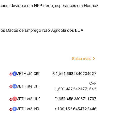
A caem devido a um NFP fraco, esperanças em Hormuz
 os Dados de Emprego Não Agrícola dos EUA
Saiba mais
METH até GBP
£ 1,551.6684840234027
CHF
METH até CHF
1,691.4422421771642
METH até HUF
Ft 657,458.3306711797
METH até INR
₹ 199,152.6454722446