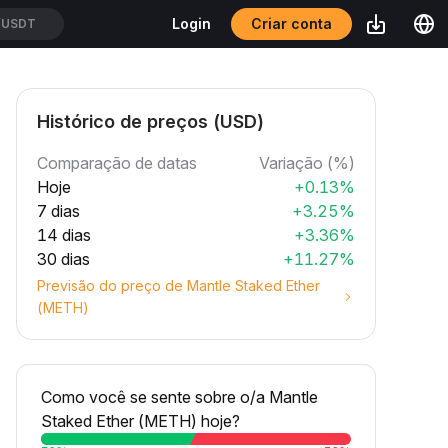
Criar conta
Login
XUSDT
Histórico de preços (USD)
Comparação de datas
Variação (%)
Hoje
+0.13%
7 dias
+3.25%
14 dias
+3.36%
30 dias
+11.27%
Previsão do preço de Mantle Staked Ether
(METH)
Como você se sente sobre o/a Mantle
Staked Ether (METH) hoje?