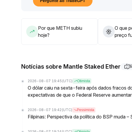
Pergunte ao TradeGPT
concretização dos lucros do setor de tecnologia
.
Caso as condições fundamentais melhorem, o MET
contrário, diante de resultados abaixo do esperad
sendo necessário reforçar simultaneamente a gest
Por que METH subiu
O que po
hoje?
preço f
Notícias sobre Mantle Staked Ether
2026-08-07 19:45
(UTC)
Otimista
O dólar caiu na sexta-feira após dados fracos 
expectativas de que o Federal Reserve aumentará
2026-08-07 19:42
(UTC)
Pessimista
Filipinas: Perspectiva da política do BSP muda –
2026-08-07 19:24
(UTC)
Otimista