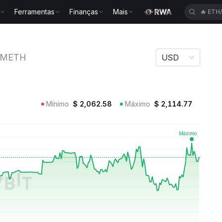
Ferramentas
Finanças
Mais
🔥
SPC
ther METH
METH
USD
Mínimo
$
2,062.58
Máximo
$
2,114.77