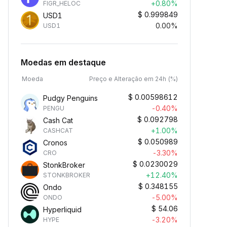
+0.80%
FIGR_HELOC
$
0.999849
USD1
0.00%
USD1
Moedas em destaque
Moeda
Preço e Alteração em 24h (%)
$
0.00598612
Pudgy Penguins
-0.40%
PENGU
$
0.092798
Cash Cat
+1.00%
CASHCAT
$
0.050989
Cronos
-3.30%
CRO
$
0.0230029
StonkBroker
+12.40%
STONKBROKER
$
0.348155
Ondo
-5.00%
ONDO
$
54.06
Hyperliquid
-3.20%
HYPE