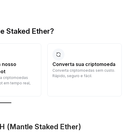
e Staked Ether?
 nosso
Converta sua criptomoeda
Converta criptomoedas sem custo.
G
ot
Rápido, seguro e fácil.
c
a criptomoedas
p
t em tempo real,
H (Mantle Staked Ether)