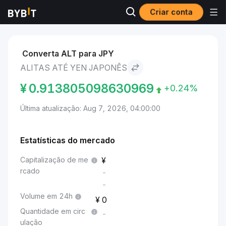
Criar conta
Mercados
Preço de Alitas ALT
Alitas to Yen japonês
Converta ALT para JPY
ALITAS ATÉ YEN JAPONÊS
¥
0.913805098630969
+0.24%
Última atualização: Aug 7, 2026, 04:00:00
Estatísticas do mercado
Capitalização de me
rcado
-
-
Volume em 24h
0
Quantidade em circ
-
ulação