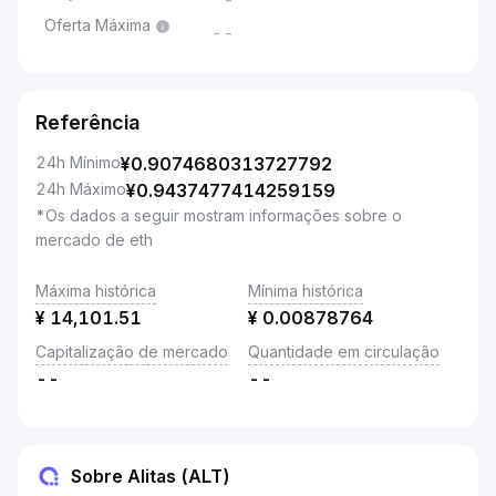
-
Oferta Máxima
--
Referência
24h Mínimo
¥
0.9074680313727792
24h Máximo
¥
0.9437477414259159
*Os dados a seguir mostram informações sobre o
mercado de eth
Máxima histórica
Mínima histórica
¥
14,101.51
¥
0.00878764
Capitalização de mercado
Quantidade em circulação
--
--
Sobre Alitas (ALT)