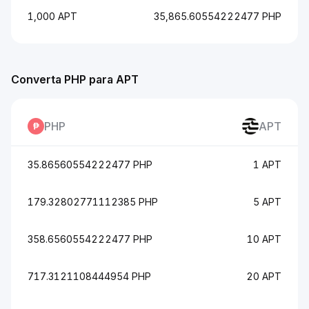
1,000 APT
35,865.60554222477 PHP
Converta PHP para APT
PHP
APT
35.86560554222477 PHP
1 APT
179.32802771112385 PHP
5 APT
358.6560554222477 PHP
10 APT
717.3121108444954 PHP
20 APT