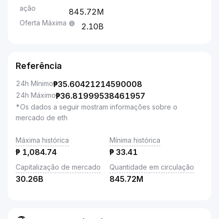
ação
845.72M
Oferta Máxima
2.10B
Referência
24h Mínimo
₱
35.60421214590008
24h Máximo
₱
36.81999538461957
*Os dados a seguir mostram informações sobre o
mercado de eth
Máxima histórica
Mínima histórica
₱
1,084.74
₱
33.41
Capitalização de mercado
Quantidade em circulação
30.26B
845.72M