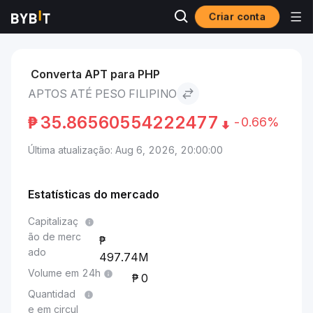
Criar conta
Mercados
Preço de Aptos APT
Aptos to Peso filipino
Converta APT para PHP
APTOS ATÉ PESO FILIPINO
₱
35.86560554222477
-0.66%
Última atualização: Aug 6, 2026, 20:00:00
Estatísticas do mercado
Capitalizaç
ão de merc
ado
497.74M
Volume em 24h
0
Quantidad
e em circul