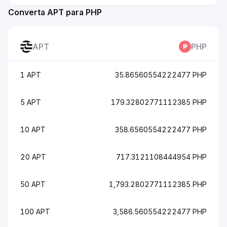
Converta APT para PHP
APT
PHP
1 APT
35.86560554222477 PHP
5 APT
179.32802771112385 PHP
10 APT
358.6560554222477 PHP
20 APT
717.3121108444954 PHP
50 APT
1,793.2802771112385 PHP
100 APT
3,586.560554222477 PHP