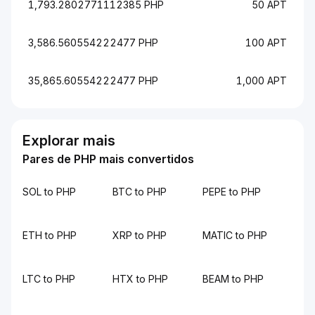
1,793.2802771112385 PHP
50 APT
3,586.560554222477 PHP
100 APT
35,865.60554222477 PHP
1,000 APT
Explorar mais
Pares de PHP mais convertidos
SOL to PHP
BTC to PHP
PEPE to PHP
ETH to PHP
XRP to PHP
MATIC to PHP
LTC to PHP
HTX to PHP
BEAM to PHP