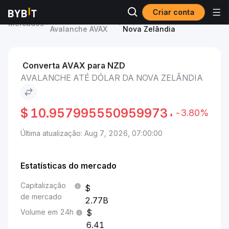
Criar conta
Preço de
Avalanche to Dólar da
Mercados
Avalanche AVAX
Nova Zelândia
Converta AVAX para NZD
AVALANCHE ATÉ DÓLAR DA NOVA ZELÂNDIA
$
10.957995550959973
-3.80%
Última atualização: Aug 7, 2026, 07:00:00
Estatísticas do mercado
Capitalização
de mercado
2.77B
Volume em 24h
6.41