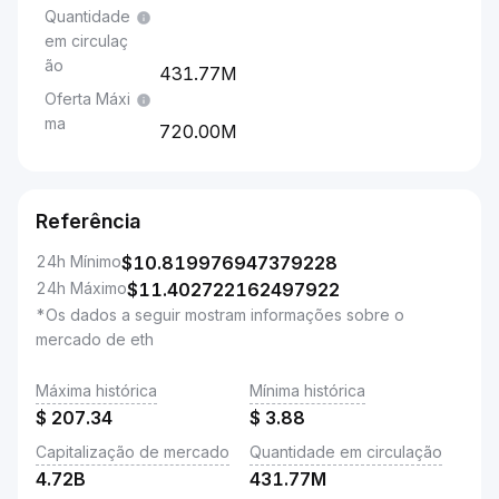
Quantidade
em circulaç
ão
431.77M
Oferta Máxi
ma
720.00M
Referência
24h Mínimo
$
10.819976947379228
24h Máximo
$
11.402722162497922
*Os dados a seguir mostram informações sobre o
mercado de eth
Máxima histórica
Mínima histórica
$
207.34
$
3.88
Capitalização de mercado
Quantidade em circulação
4.72B
431.77M