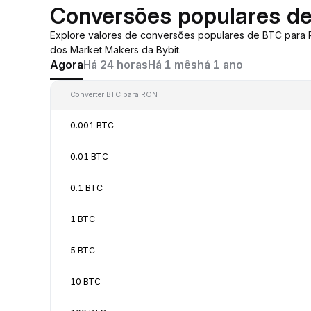
Conversões populares d
Explore valores de conversões populares de BTC para
dos Market Makers da Bybit.
Agora
Há 24 horas
Há 1 mês
há 1 ano
Converter BTC para RON
0.001 BTC
0.01 BTC
0.1 BTC
1 BTC
5 BTC
10 BTC