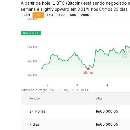
A partir de hoje, 1 BTC (Bitcoin) está sendo negociad
semana e slightly upward em 3.01% nos últimos 30 dias.
24H
7D
14D
30D
60D
200D
Última atualização: 2026-08-08, 18:54 GMT+0
Período
Alta
24 Horas
lei65,000.05
7 dias
lei65,000.05