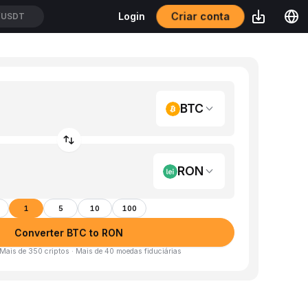
Criar conta
Login
/USDT
BTC
RON
1
5
10
100
Converter BTC to RON
 Mais de 350 criptos · Mais de 40 moedas fiduciárias