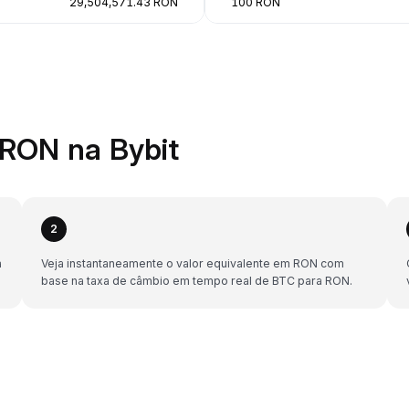
29,504,571.43 RON
100 RON
RON na Bybit
2
a
Veja instantaneamente o valor equivalente em RON com
base na taxa de câmbio em tempo real de BTC para RON.