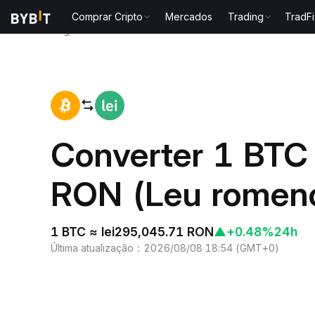
Comprar Cripto
Mercados
Trading
TradFi
Página inicial
BTC to RON
Converter 1 BTC 
RON (Leu romen
1 BTC ≈ lei295,045.71 RON
▲
+0.48%
24h
Última atualização
：
2026/08/08 18:54
(
GMT+0
)