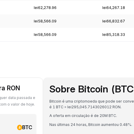
lei62,278.96
lei64,267.18
lei58,566.09
lei66,832.67
lei58,566.09
lei85,318.33
Sobre Bitcoin (BTC
ara RON
quer data passada e
Bitcoin é uma criptomoeda que pode ser conver
om o valor de hoje.
é 1 BTC = lei295,045.7143026012 RON.
A oferta em circulação é de 20M BTC.
Nas últimas 24 horas, Bitcoin aumentou 0.48%.
BTC