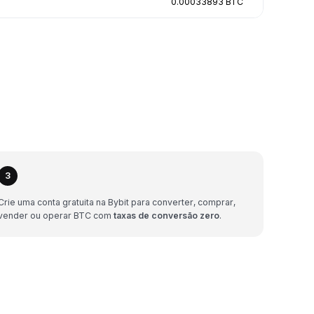
0.00033893 BTC
3
Crie uma conta gratuita na Bybit para converter, comprar,
vender ou operar BTC com
taxas de conversão zero
.