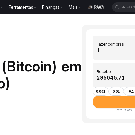
Ferramentas
Finanças
Mais
🔥
BTC
Fazer compras
(Bitcoin) em
Recebe ~
o)
0.001
0.01
0.1
Zero taxas ·