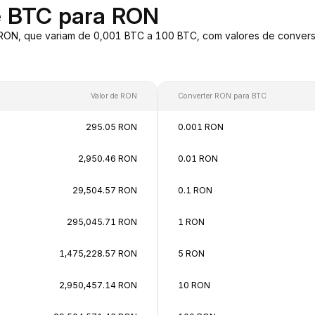
e BTC para RON
 RON, que variam de 0,001 BTC a 100 BTC, com valores de conve
Valor de RON
Converter RON para BTC
295.05 RON
0.001 RON
2,950.46 RON
0.01 RON
29,504.57 RON
0.1 RON
295,045.71 RON
1 RON
1,475,228.57 RON
5 RON
2,950,457.14 RON
10 RON