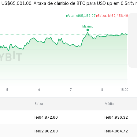
o a US$65,001.00. A taxa de câmbio de BTC para USD up em 0.54% n
Alta
:
lei
65,159.07
Baixa
:
lei
62,456.49
Baixa
Média
lei64,872.60
lei64,936.32
lei62,802.63
lei64,064.72