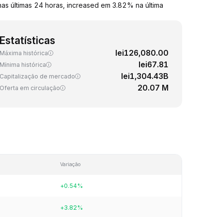
as últimas 24 horas, increased em 3.82% na última
Estatísticas
lei126,080.00
Máxima histórica
lei67.81
Mínima histórica
lei1,304.43B
Capitalização de mercado
20.07 M
Oferta em circulação
Variação
+0.54%
+3.82%