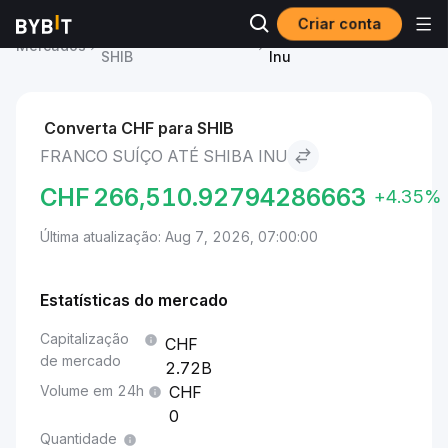
Criar conta
Preço de Shiba Inu
Franco suíço to Shiba
Mercados
SHIB
Inu
Converta CHF para SHIB
FRANCO SUÍÇO ATÉ SHIBA INU
CHF
266,510.92794286663
+4.35%
Última atualização: Aug 7, 2026, 07:00:00
Estatísticas do mercado
Capitalização
de mercado
2.72B
Volume em 24h
0
Quantidade