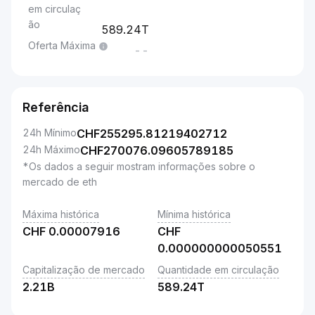
em circulaç
ão
589.24T
Oferta Máxima
--
Referência
24h Mínimo
CHF
255295.81219402712
24h Máximo
CHF
270076.09605789185
*Os dados a seguir mostram informações sobre o
mercado de eth
Máxima histórica
Mínima histórica
CHF
0.00007916
CHF
0.000000000050551
Capitalização de mercado
Quantidade em circulação
2.21B
589.24T