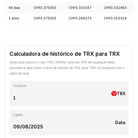
90 dias
CHF0.375055
CHF0.315047
CHF0.332963
1 anos
CHF0.375055
CHF0.269273
CHF0.315318
Calculadora de histórico de TRX para TRX
Descubra quanto o seu TRX (TRON) valia em TRX em qualquer data
passada e veja como a taxa de câmbio de TRX para TRX se compara com o
valor de hoje.
Comprar
TRX
Ligado
Data