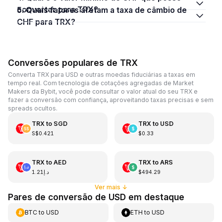
converter para TRX?
5. Quais fatores afetam a taxa de câmbio de
CHF para TRX?
Conversões populares de TRX
Converta TRX para USD e outras moedas fiduciárias a taxas em
tempo real. Com tecnologia de cotações agregadas de Market
Makers da Bybit, você pode consultar o valor atual do seu TRX e
fazer a conversão com confiança, aproveitando taxas precisas e sem
spreads ocultos.
TRX
to
SGD
TRX
to
USD
S$0.421
$0.33
TRX
to
AED
TRX
to
ARS
د.إ1.21
$494.29
Ver mais
↓
Pares de conversão de USD em destaque
BTC
to
USD
ETH
to
USD