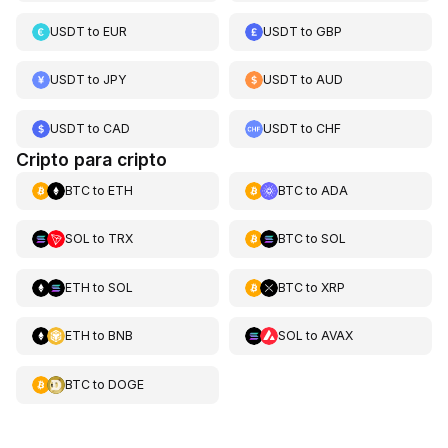
USDT
to
EUR
USDT
to
GBP
USDT
to
JPY
USDT
to
AUD
USDT
to
CAD
USDT
to
CHF
Cripto para cripto
BTC
to
ETH
BTC
to
ADA
SOL
to
TRX
BTC
to
SOL
ETH
to
SOL
BTC
to
XRP
ETH
to
BNB
SOL
to
AVAX
BTC
to
DOGE