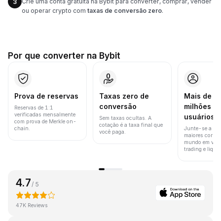
Crie uma conta gratuita na Bybit para converter, comprar, vender
3
ou operar crypto com
taxas de conversão zero
.
Por que converter na Bybit
Prova de reservas
Taxas zero de
Mais de 8
conversão
milhões d
Reservas de 1:1
verificadas mensalmente
usuários
Sem taxas ocultas. A
com prova de Merkle on-
cotação é a taxa final que
chain.
Junte-se a um
você paga.
maiores corret
mundo em vol
trading e liquid
4.7
/ 5
47K Reviews