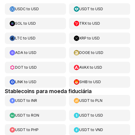
USDC
to
USD
USDT
to
USD
SOL
to
USD
TRX
to
USD
LTC
to
USD
XRP
to
USD
ADA
to
USD
DOGE
to
USD
DOT
to
USD
AVAX
to
USD
LINK
to
USD
SHIB
to
USD
Stablecoins para moeda fiduciária
USDT
to
INR
USDT
to
PLN
USDT
to
RON
USDT
to
USD
USDT
to
PHP
USDT
to
VND