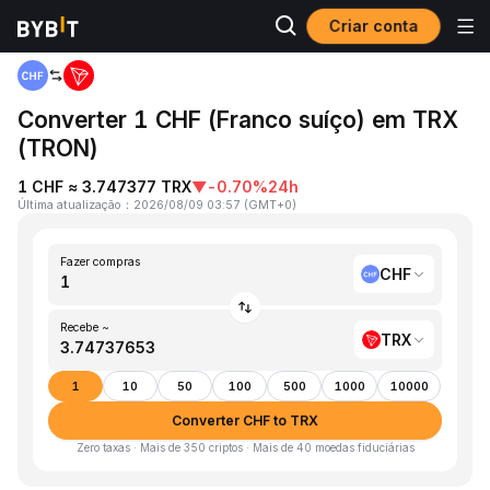
Criar conta
Página inicial
CHF to TRX
Converter 1 CHF (Franco suíço) em TRX
(TRON)
1 CHF ≈ 3.747377 TRX
▼
-0.70%
24h
Última atualização
：
2026/08/09 03:57
(
GMT+0
)
Fazer compras
CHF
Recebe ~
TRX
1
10
50
100
500
1000
10000
Converter CHF to TRX
Zero taxas · Mais de 350 criptos · Mais de 40 moedas fiduciárias