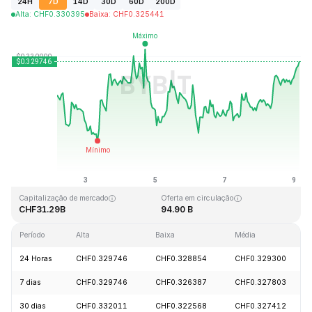
24H
7D
14D
30D
60D
200D
Alta
:
CHF
0.330395
Baixa
:
CHF
0.325441
Última atualização: 2026-08-09, 03:57 GMT+0
Máxima histórica
Mínima histórica
CHF0.431288
CHF0.001804
Capitalização de mercado
Oferta em circulação
CHF31.29B
94.90 B
Período
Alta
Baixa
Média
24 Horas
CHF0.329746
CHF0.328854
CHF0.329300
7 dias
CHF0.329746
CHF0.326387
CHF0.327803
30 dias
CHF0.332011
CHF0.322568
CHF0.327412