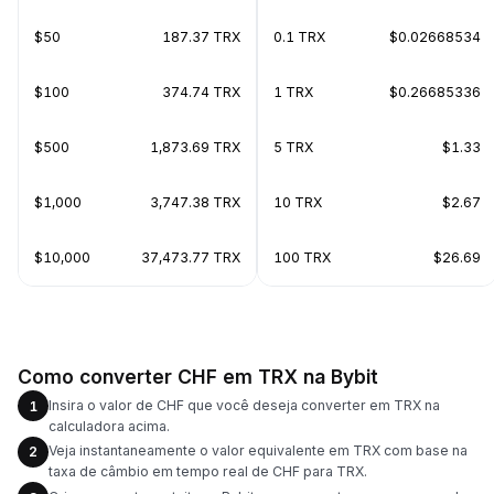
$50
187.37 TRX
0.1 TRX
$0.02668534
$100
374.74 TRX
1 TRX
$0.26685336
$500
1,873.69 TRX
5 TRX
$1.33
$1,000
3,747.38 TRX
10 TRX
$2.67
$10,000
37,473.77 TRX
100 TRX
$26.69
Como converter CHF em TRX na Bybit
Insira o valor de CHF que você deseja converter em TRX na
1
calculadora acima.
Veja instantaneamente o valor equivalente em TRX com base na
2
taxa de câmbio em tempo real de CHF para TRX.