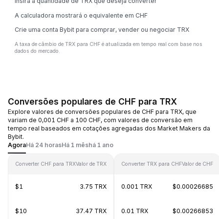
Insira a quantidade de TRX que deseja converter
A calculadora mostrará o equivalente em CHF
Crie uma conta Bybit para comprar, vender ou negociar TRX
A taxa de câmbio de TRX para CHF é atualizada em tempo real com base nos
dados do mercado.
Conversões populares de CHF para TRX
Explore valores de conversões populares de CHF para TRX, que
variam de 0,001 CHF a 100 CHF, com valores de conversão em
tempo real baseados em cotações agregadas dos Market Makers da
Bybit.
Agora
Há 24 horas
Há 1 mês
há 1 ano
Converter CHF para TRX
Valor de TRX
Converter TRX para CHF
Valor de CHF
$1
3.75 TRX
0.001 TRX
$0.00026685
$10
37.47 TRX
0.01 TRX
$0.00266853