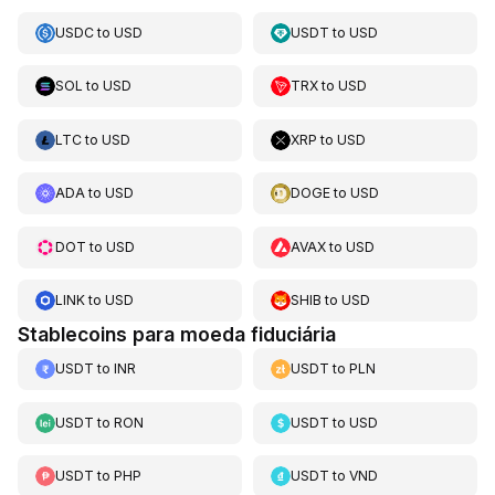
USDC
to
USD
USDT
to
USD
SOL
to
USD
TRX
to
USD
LTC
to
USD
XRP
to
USD
ADA
to
USD
DOGE
to
USD
DOT
to
USD
AVAX
to
USD
LINK
to
USD
SHIB
to
USD
Stablecoins para moeda fiduciária
USDT
to
INR
USDT
to
PLN
USDT
to
RON
USDT
to
USD
USDT
to
PHP
USDT
to
VND