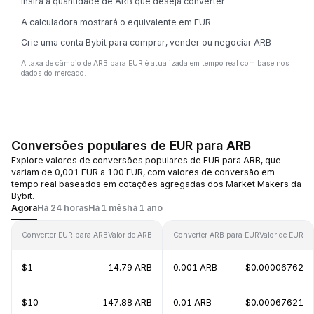
Insira a quantidade de ARB que deseja converter
A calculadora mostrará o equivalente em EUR
Crie uma conta Bybit para comprar, vender ou negociar ARB
A taxa de câmbio de ARB para EUR é atualizada em tempo real com base nos
dados do mercado.
Conversões populares de EUR para ARB
Explore valores de conversões populares de EUR para ARB, que
variam de 0,001 EUR a 100 EUR, com valores de conversão em
tempo real baseados em cotações agregadas dos Market Makers da
Bybit.
Agora
Há 24 horas
Há 1 mês
há 1 ano
Converter EUR para ARB
Valor de ARB
Converter ARB para EUR
Valor de EUR
$1
14.79 ARB
0.001 ARB
$0.00006762
$10
147.88 ARB
0.01 ARB
$0.00067621