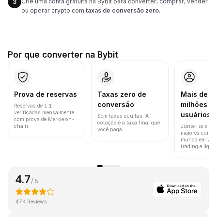
Crie uma conta gratuita na Bybit para converter, comprar, vender
3
ou operar crypto com
taxas de conversão zero
.
Por que converter na Bybit
Prova de reservas
Taxas zero de
Mais de 8
conversão
milhões d
Reservas de 1:1
verificadas mensalmente
usuários
Sem taxas ocultas. A
com prova de Merkle on-
cotação é a taxa final que
chain.
Junte-se a um
você paga.
maiores corret
mundo em vol
trading e liquid
4.7
/ 5
47K Reviews