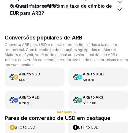
converter para ARB?
5. Quais fatores afetam a taxa de câmbio de
EUR para ARB?
Conversões populares de ARB
Converta ARB para USD e outras moedas fiduciárias a taxas em
tempo real. Com tecnologia de cotações agregadas de Market
Makers da Bybit, você pode consultar o valor atual do seu ARB e
fazer a conversão com confiança, aproveitando taxas precisas e sem
spreads ocultos.
ARB
to
SGD
ARB
to
USD
S$0.1
$0.078
ARB
to
AED
ARB
to
ARS
د.إ0.287
$117.08
Ver mais
↓
Pares de conversão de USD em destaque
BTC
to
USD
ETH
to
USD