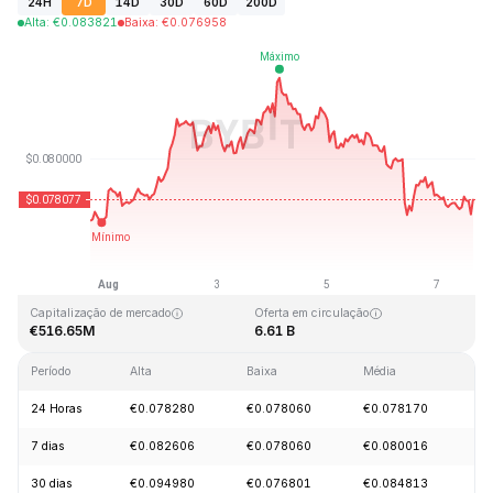
24H
7D
14D
30D
60D
200D
Alta
:
€
0.083821
Baixa
:
€
0.076958
Última atualização: 2026-08-07, 15:59 GMT+0
Máxima histórica
Mínima histórica
€2.39
€0.070480
Capitalização de mercado
Oferta em circulação
€516.65M
6.61 B
Período
Alta
Baixa
Média
Va
24 Horas
€0.078280
€0.078060
€0.078170
-
7 dias
€0.082606
€0.078060
€0.080016
+
30 dias
€0.094980
€0.076801
€0.084813
+