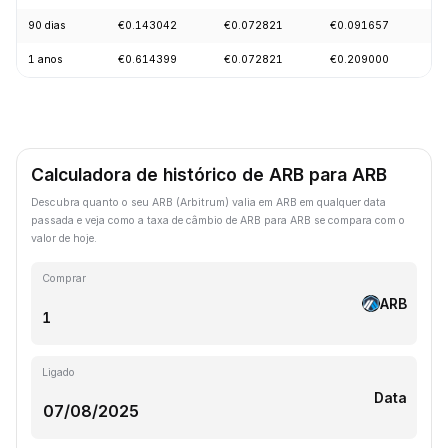
90 dias
€0.143042
€0.072821
€0.091657
-
1 anos
€0.614399
€0.072821
€0.209000
-
Calculadora de histórico de ARB para ARB
Descubra quanto o seu ARB (Arbitrum) valia em ARB em qualquer data
passada e veja como a taxa de câmbio de ARB para ARB se compara com o
valor de hoje.
Comprar
ARB
Ligado
Data