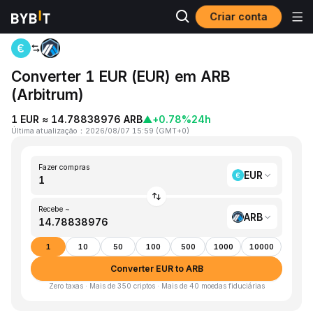
Criar conta
Página inicial
EUR to ARB
Converter 1 EUR (EUR) em ARB
(Arbitrum)
1 EUR ≈ 14.78838976 ARB
▲
+0.78%
24h
Última atualização
：
2026/08/07 15:59
(
GMT+0
)
Fazer compras
EUR
Recebe ~
ARB
1
10
50
100
500
1000
10000
Converter EUR to ARB
Zero taxas · Mais de 350 criptos · Mais de 40 moedas fiduciárias