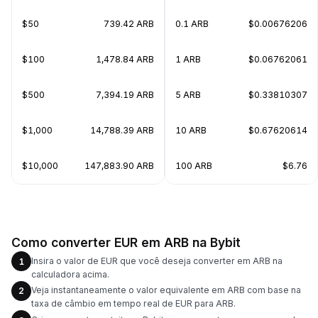
$50
739.42 ARB
0.1 ARB
$0.00676206
$100
1,478.84 ARB
1 ARB
$0.06762061
$500
7,394.19 ARB
5 ARB
$0.33810307
$1,000
14,788.39 ARB
10 ARB
$0.67620614
$10,000
147,883.90 ARB
100 ARB
$6.76
Como converter EUR em ARB na Bybit
Insira o valor de EUR que você deseja converter em ARB na
1
calculadora acima.
Veja instantaneamente o valor equivalente em ARB com base na
2
taxa de câmbio em tempo real de EUR para ARB.