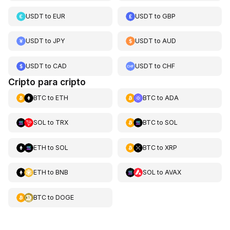
USDT
to
EUR
USDT
to
GBP
USDT
to
JPY
USDT
to
AUD
USDT
to
CAD
USDT
to
CHF
Cripto para cripto
BTC
to
ETH
BTC
to
ADA
SOL
to
TRX
BTC
to
SOL
ETH
to
SOL
BTC
to
XRP
ETH
to
BNB
SOL
to
AVAX
BTC
to
DOGE