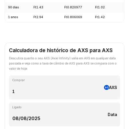
90 dias
Ft1.43
Ft0.820977
Ft1.02
-
1 anos
Ft2.94
Ft0.806069
Ft1.42
-
Calculadora de histórico de AXS para AXS
Descubra quanto o seu AXS (Axie Infinity) valia em AXS em qualquer data
passada e veja como a taxa de câmbio de AXS para AXS se compara com o
valor de hoje.
Comprar
AXS
Ligado
Data