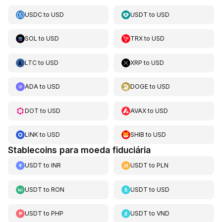
USDC
to
USD
USDT
to
USD
SOL
to
USD
TRX
to
USD
LTC
to
USD
XRP
to
USD
ADA
to
USD
DOGE
to
USD
DOT
to
USD
AVAX
to
USD
LINK
to
USD
SHIB
to
USD
Stablecoins para moeda fiduciária
USDT
to
INR
USDT
to
PLN
USDT
to
RON
USDT
to
USD
USDT
to
PHP
USDT
to
VND