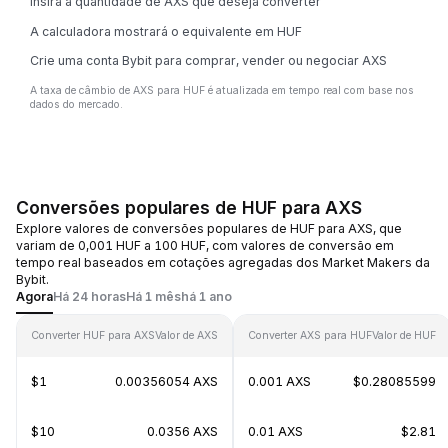
Insira a quantidade de AXS que deseja converter
A calculadora mostrará o equivalente em HUF
Crie uma conta Bybit para comprar, vender ou negociar AXS
A taxa de câmbio de AXS para HUF é atualizada em tempo real com base nos
dados do mercado.
Conversões populares de HUF para AXS
Explore valores de conversões populares de HUF para AXS, que
variam de 0,001 HUF a 100 HUF, com valores de conversão em
tempo real baseados em cotações agregadas dos Market Makers da
Bybit.
Agora
Há 24 horas
Há 1 mês
há 1 ano
Converter HUF para AXS
Valor de AXS
Converter AXS para HUF
Valor de HUF
$1
0.00356054 AXS
0.001 AXS
$0.28085599
$10
0.0356 AXS
0.01 AXS
$2.81