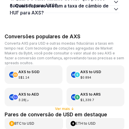
converter para AXS?
5. Quais fatores afetam a taxa de câmbio de
HUF para AXS?
Conversões populares de AXS
Converta AXS para USD e outras moedas fiduciárias a taxas em
tempo real. Com tecnologia de cotações agregadas de Market
Makers da Bybit, você pode consultar o valor atual do seu AXS e
fazer a conversão com confiança, aproveitando taxas precisas e sem
spreads ocultos.
AXS
to
SGD
AXS
to
USD
S$1.14
$0.894
AXS
to
AED
AXS
to
ARS
د.إ3.28
$1,339.7
Ver mais
↓
Pares de conversão de USD em destaque
BTC
to
USD
ETH
to
USD