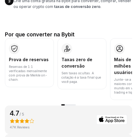
Crie uma conta gratuita na Bybit para converter, comprar, vender
3
ou operar crypto com
taxas de conversão zero
.
Por que converter na Bybit
Prova de reservas
Taxas zero de
Mais de 8
conversão
milhões d
Reservas de 1:1
verificadas mensalmente
usuários
Sem taxas ocultas. A
com prova de Merkle on-
cotação é a taxa final que
chain.
Junte-se a um
você paga.
maiores corret
mundo em vol
trading e liquid
4.7
/ 5
47K Reviews