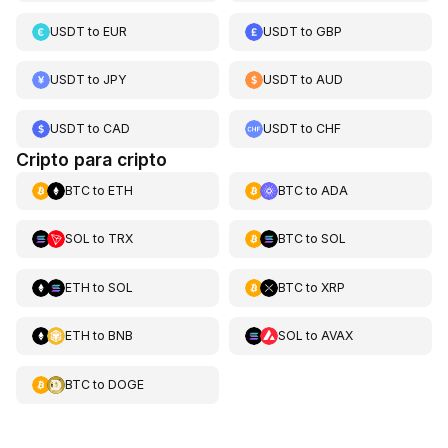
USDT
to
EUR
USDT
to
GBP
USDT
to
JPY
USDT
to
AUD
USDT
to
CAD
USDT
to
CHF
Cripto para cripto
BTC
to
ETH
BTC
to
ADA
SOL
to
TRX
BTC
to
SOL
ETH
to
SOL
BTC
to
XRP
ETH
to
BNB
SOL
to
AVAX
BTC
to
DOGE