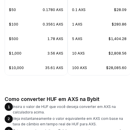
$50
0.1780 AXS
0.1 AXS
$28.09
$100
0.3561 AXS
1 AXS
$280.86
$500
1.78 AXS
5 AXS
$1,404.28
$1,000
3.56 AXS
10 AXS
$2,808.56
$10,000
35.61 AXS
100 AXS
$28,085.60
Como converter HUF em AXS na Bybit
Insira o valor de HUF que você deseja converter em AXS na
1
calculadora acima.
Veja instantaneamente o valor equivalente em AXS com base na
2
taxa de câmbio em tempo real de HUF para AXS.