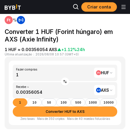
Criar conta
Página inicial
HUF to AXS
Converter 1 HUF (Forint húngaro) em
AXS (Axie Infinity)
1 HUF ≈ 0.00356054 AXS
▲
+1.12%
24h
Última atualização
：
2026/08/08 10:57
(
GMT+0
)
Fazer compras
HUF
Recebe ~
AXS
1
10
50
100
500
1000
10000
Converter HUF to AXS
Zero taxas · Mais de 350 criptos · Mais de 40 moedas fiduciárias