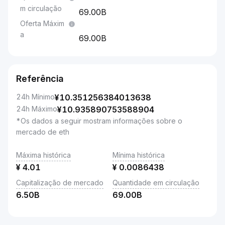
m circulação
69.00B
Oferta Máxim
a
69.00B
Referência
24h Mínimo
¥
10.351256384013638
24h Máximo
¥
10.935890753588904
*Os dados a seguir mostram informações sobre o
mercado de eth
Máxima histórica
Mínima histórica
¥
4.01
¥
0.0086438
Capitalização de mercado
Quantidade em circulação
6.50B
69.00B