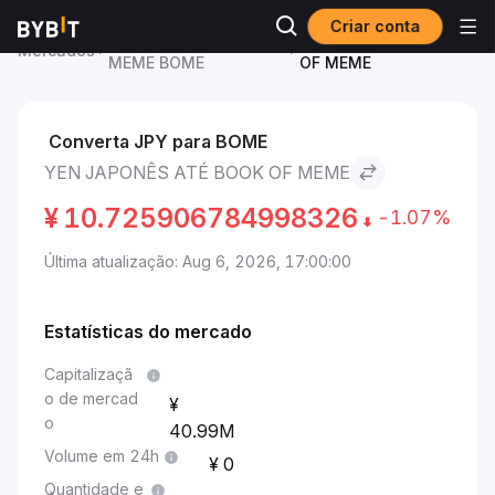
Criar conta
Preço de BOOK OF
Yen japonês to BOOK
Mercados
MEME BOME
OF MEME
Converta JPY para BOME
YEN JAPONÊS ATÉ BOOK OF MEME
¥
10.725906784998326
-1.07%
Última atualização: Aug 6, 2026, 17:00:00
Estatísticas do mercado
Capitalizaçã
o de mercad
o
40.99M
Volume em 24h
0
Quantidade e