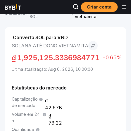
Criar conta
Preço de Solana
Solana to Dong
Mercados
SOL
vietnamita
Converta SOL para VND
SOLANA ATÉ DONG VIETNAMITA
₫
1,925,125.3336984771
-0.65%
Última atualização: Aug 6, 2026, 10:00:00
Estatísticas do mercado
Capitalização
de mercado
42.57B
Volume em 24
h
73.22
Quantidade