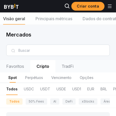
Criar conta
Visão geral
Principais métricas
Dados do contra
Mercados
Favoritos
Cripto
TradFi
Spot
Perpétuos
Vencimento
Opções
Todos
USDC
USDT
USDE
USD1
EUR
BRL
P
Todos
50% Fees
AI
DeFi
xStocks
Área da