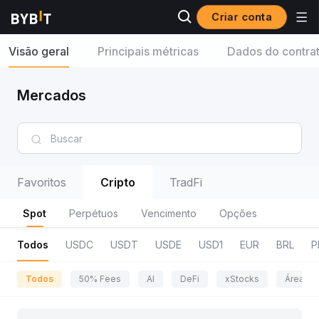
Criar conta
Visão geral
Principais métricas
Dados do contra
Mercados
Favoritos
Cripto
TradFi
Spot
Perpétuos
Vencimento
Opções
Todos
USDC
USDT
USDE
USD1
EUR
BRL
P
Todos
50% Fees
AI
DeFi
xStocks
Área da