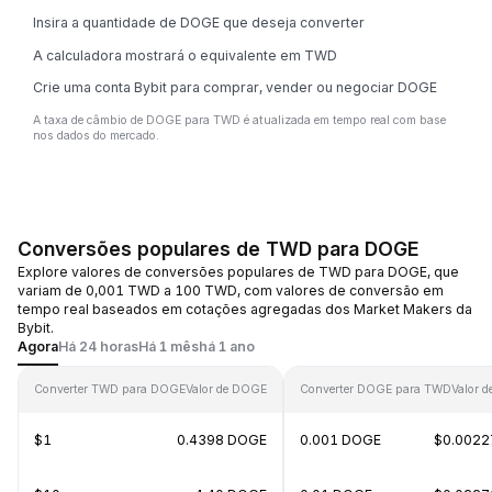
Insira a quantidade de DOGE que deseja converter
A calculadora mostrará o equivalente em TWD
Crie uma conta Bybit para comprar, vender ou negociar DOGE
A taxa de câmbio de DOGE para TWD é atualizada em tempo real com base
nos dados do mercado.
Conversões populares de TWD para DOGE
Explore valores de conversões populares de TWD para DOGE, que
variam de 0,001 TWD a 100 TWD, com valores de conversão em
tempo real baseados em cotações agregadas dos Market Makers da
Bybit.
Agora
Há 24 horas
Há 1 mês
há 1 ano
Converter TWD para DOGE
Valor de DOGE
Converter DOGE para TWD
Valor 
$1
0.4398 DOGE
0.001 DOGE
$0.0022