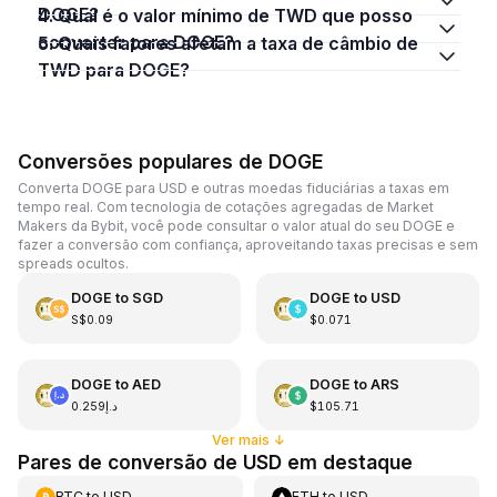
DOGE?
4. Qual é o valor mínimo de TWD que posso
converter para DOGE?
5. Quais fatores afetam a taxa de câmbio de
TWD para DOGE?
Conversões populares de DOGE
Converta DOGE para USD e outras moedas fiduciárias a taxas em
tempo real. Com tecnologia de cotações agregadas de Market
Makers da Bybit, você pode consultar o valor atual do seu DOGE e
fazer a conversão com confiança, aproveitando taxas precisas e sem
spreads ocultos.
DOGE
to
SGD
DOGE
to
USD
S$0.09
$0.071
DOGE
to
AED
DOGE
to
ARS
د.إ0.259
$105.71
Ver mais
↓
Pares de conversão de USD em destaque
BTC
to
USD
ETH
to
USD