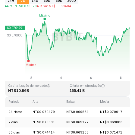
24H
7D
14D
30D
60D
200D
Alta
:
NT$
0.070870
Baixa
:
NT$
0.068404
Última atualização: 2026-08-08, 13:56 GMT+0
Máxima histórica
Mínima histórica
NT$0.731578
NT$0.000087
Capitalização de mercado
Oferta em circulação
NT$10.96B
155.41 B
Período
Alta
Baixa
Média
24 Horas
NT$0.070479
NT$0.069554
NT$0.070017
7 dias
NT$0.070681
NT$0.069122
NT$0.069883
30 dias
NT$0.074414
NT$0.069106
NT$0.071471