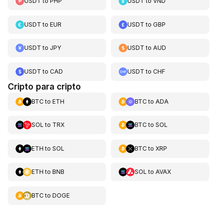
USDT
to
PHP
USDT
to
VND
USDT
to
EUR
USDT
to
GBP
USDT
to
JPY
USDT
to
AUD
USDT
to
CAD
USDT
to
CHF
Cripto para cripto
BTC
to
ETH
BTC
to
ADA
SOL
to
TRX
BTC
to
SOL
ETH
to
SOL
BTC
to
XRP
ETH
to
BNB
SOL
to
AVAX
BTC
to
DOGE