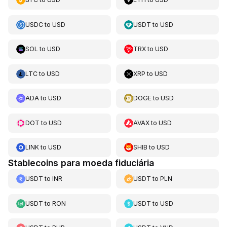
USDC
to
USD
USDT
to
USD
SOL
to
USD
TRX
to
USD
LTC
to
USD
XRP
to
USD
ADA
to
USD
DOGE
to
USD
DOT
to
USD
AVAX
to
USD
LINK
to
USD
SHIB
to
USD
Stablecoins para moeda fiduciária
USDT
to
INR
USDT
to
PLN
USDT
to
RON
USDT
to
USD