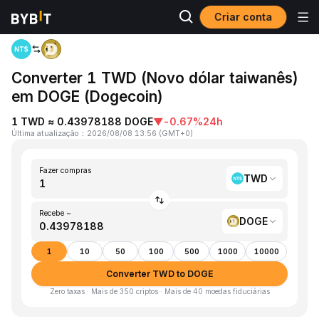
Criar conta
Página inicial
TWD to DOGE
Converter 1 TWD (Novo dólar taiwanês)
em DOGE (Dogecoin)
1 TWD ≈ 0.43978188 DOGE
▼
-0.67%
24h
Última atualização
：
2026/08/08 13:56
(
GMT+0
)
Fazer compras
TWD
Recebe ~
DOGE
1
10
50
100
500
1000
10000
Converter TWD to DOGE
Zero taxas · Mais de 350 criptos · Mais de 40 moedas fiduciárias