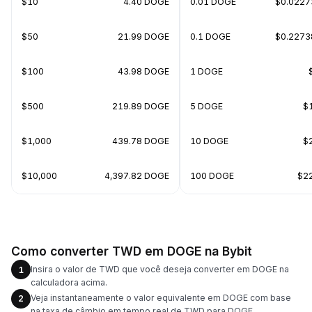
$10
4.40 DOGE
0.01 DOGE
$0.0227
$50
21.99 DOGE
0.1 DOGE
$0.2273
$100
43.98 DOGE
1 DOGE
$500
219.89 DOGE
5 DOGE
$
$1,000
439.78 DOGE
10 DOGE
$
$10,000
4,397.82 DOGE
100 DOGE
$2
Como converter TWD em DOGE na Bybit
Insira o valor de TWD que você deseja converter em DOGE na
1
calculadora acima.
Veja instantaneamente o valor equivalente em DOGE com base
2
na taxa de câmbio em tempo real de TWD para DOGE.