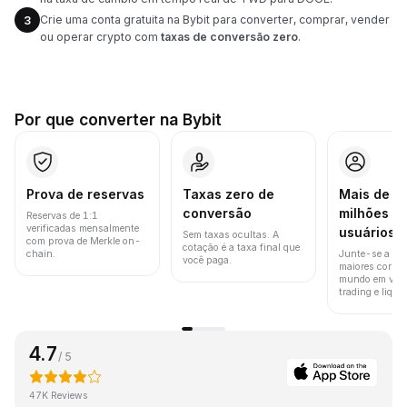
Crie uma conta gratuita na Bybit para converter, comprar, vender
3
ou operar crypto com
taxas de conversão zero
.
Por que converter na Bybit
Prova de reservas
Taxas zero de
Mais de 8
conversão
milhões d
Reservas de 1:1
verificadas mensalmente
usuários
Sem taxas ocultas. A
com prova de Merkle on-
cotação é a taxa final que
chain.
Junte-se a um
você paga.
maiores corret
mundo em vol
trading e liquid
4.7
/ 5
47K Reviews