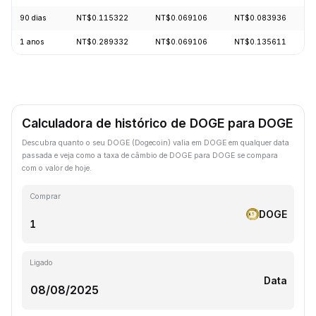
90 dias
NT$0.115322
NT$0.069106
NT$0.083936
1 anos
NT$0.289332
NT$0.069106
NT$0.135611
Calculadora de histórico de DOGE para DOGE
Descubra quanto o seu DOGE (Dogecoin) valia em DOGE em qualquer data
passada e veja como a taxa de câmbio de DOGE para DOGE se compara
com o valor de hoje.
Comprar
DOGE
Ligado
Data