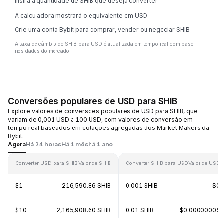
Insira a quantidade de SHIB que deseja converter
A calculadora mostrará o equivalente em USD
Crie uma conta Bybit para comprar, vender ou negociar SHIB
A taxa de câmbio de SHIB para USD é atualizada em tempo real com base
nos dados do mercado.
Conversões populares de USD para SHIB
Explore valores de conversões populares de USD para SHIB, que
variam de 0,001 USD a 100 USD, com valores de conversão em
tempo real baseados em cotações agregadas dos Market Makers da
Bybit.
Agora
Há 24 horas
Há 1 mês
há 1 ano
Converter USD para SHIB
Valor de SHIB
Converter SHIB para USD
Valor de US
$1
216,590.86 SHIB
0.001 SHIB
$
$10
2,165,908.60 SHIB
0.01 SHIB
$0.0000000