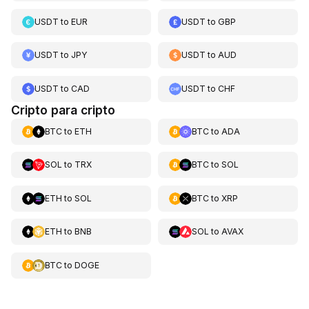
USDT
to
EUR
USDT
to
GBP
USDT
to
JPY
USDT
to
AUD
USDT
to
CAD
USDT
to
CHF
Cripto para cripto
BTC
to
ETH
BTC
to
ADA
SOL
to
TRX
BTC
to
SOL
ETH
to
SOL
BTC
to
XRP
ETH
to
BNB
SOL
to
AVAX
BTC
to
DOGE