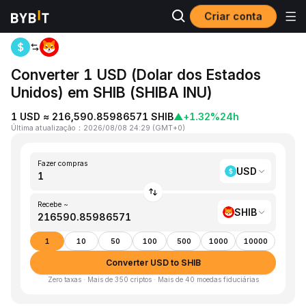
Criar conta
Página inicial
USD to SHIB
Converter 1 USD (Dolar dos Estados
Unidos) em SHIB (SHIBA INU)
1 USD ≈ 216,590.85986571 SHIB
▲
+1.32%
24h
Última atualização
：
2026/08/08 24:29
(
GMT+0
)
Fazer compras
USD
Recebe ~
SHIB
1
10
50
100
500
1000
10000
Converter USD to SHIB
Zero taxas · Mais de 350 criptos · Mais de 40 moedas fiduciárias