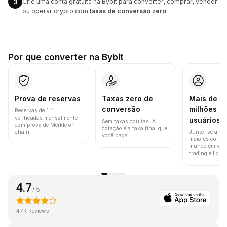
Crie uma conta gratuita na Bybit para converter, comprar, vender
3
ou operar crypto com
taxas de conversão zero
.
Por que converter na Bybit
Prova de reservas
Taxas zero de
Mais de 8
conversão
milhões d
Reservas de 1:1
verificadas mensalmente
usuários
Sem taxas ocultas. A
com prova de Merkle on-
cotação é a taxa final que
chain.
Junte-se a um
você paga.
maiores corret
mundo em vol
trading e liquid
4.7
/ 5
47K Reviews