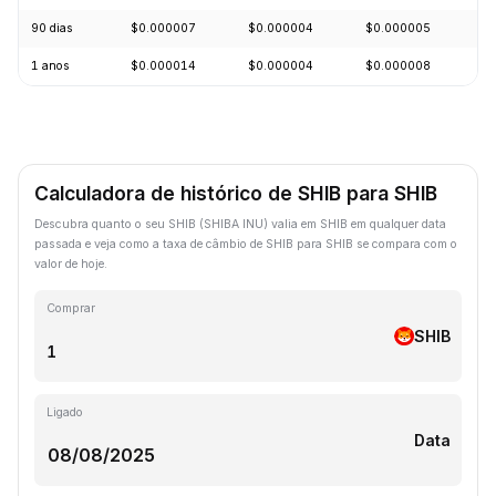
90 dias
$0.000007
$0.000004
$0.000005
-
1 anos
$0.000014
$0.000004
$0.000008
-
Calculadora de histórico de SHIB para SHIB
Descubra quanto o seu SHIB (SHIBA INU) valia em SHIB em qualquer data
passada e veja como a taxa de câmbio de SHIB para SHIB se compara com o
valor de hoje.
Comprar
SHIB
Ligado
Data