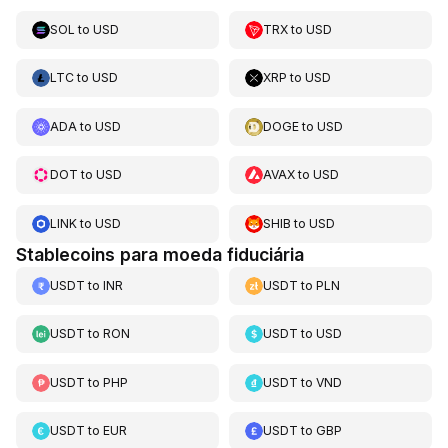
SOL
to
USD
TRX
to
USD
LTC
to
USD
XRP
to
USD
ADA
to
USD
DOGE
to
USD
DOT
to
USD
AVAX
to
USD
LINK
to
USD
SHIB
to
USD
Stablecoins para moeda fiduciária
USDT
to
INR
USDT
to
PLN
USDT
to
RON
USDT
to
USD
USDT
to
PHP
USDT
to
VND
USDT
to
EUR
USDT
to
GBP