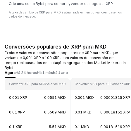
Crie uma conta Bybit para comprar, vender ou negociar XRP
A taxa de câmbio de XRP para MKD é atualizada em tempo real com base nos
dados do mercado.
Conversões populares de XRP para MKD
Explore valores de conversões populares de XRP para MKD, que
variam de 0,001 XRP a 100 XRP, com valores de conversão em
tempo real baseados em cotações agregadas dos Market Makers da
Bybit.
Agora
Há 24 horas
Há 1 mês
há 1 ano
Converter XRP para MKD
Valor de MKD
Converter MKD para XRP
Valor de XRP
0.001 XRP
0.0551 MKD
0.001 MKD
0.00001815 XRP
0.01 XRP
0.5509 MKD
0.01 MKD
0.00018152 XRP
0.1 XRP
5.51 MKD
0.1 MKD
0.00181519 XRP