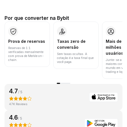
Por que converter na Bybit
Prova de reservas
Taxas zero de
Mais de 8
conversão
milhões d
Reservas de 1:1
verificadas mensalmente
usuários
Sem taxas ocultas. A
com prova de Merkle on-
cotação é a taxa final que
chain.
Junte-se a um
você paga.
maiores corret
mundo em vol
trading e liquid
4.7
/ 5
47K Reviews
4.6
/ 5