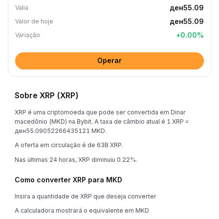
ден55.09
Valia
ден55.09
Valor de hoje
+
0.00
%
Variação
Operar
Sobre XRP (XRP)
XRP é uma criptomoeda que pode ser convertida em Dinar
macedônio (MKD) na Bybit. A taxa de câmbio atual é 1 XRP =
ден55.09052266435121 MKD.
A oferta em circulação é de 63B XRP.
Nas últimas 24 horas, XRP diminuiu 0.22%.
Como converter XRP para MKD
Insira a quantidade de XRP que deseja converter
A calculadora mostrará o equivalente em MKD