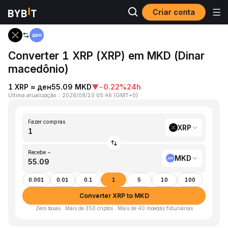
Criar conta
Página inicial
XRP to MKD
Converter 1 XRP (XRP) em MKD (Dinar
macedônio)
1 XRP ≈ ден55.09 MKD
▼
-0.22%
24h
Última atualização
：
2026/08/10 05:46
(
GMT+0
)
Fazer compras
XRP
Recebe ~
MKD
0.001
0.01
0.1
1
5
10
100
Converter XRP to MKD
Zero taxas · Mais de 350 criptos · Mais de 40 moedas fiduciárias