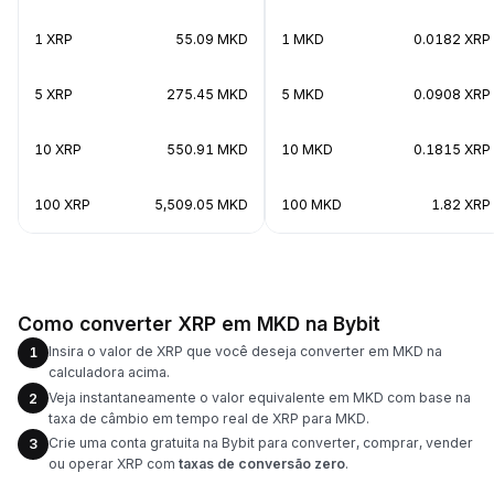
1 XRP
55.09 MKD
1 MKD
0.0182 XRP
5 XRP
275.45 MKD
5 MKD
0.0908 XRP
10 XRP
550.91 MKD
10 MKD
0.1815 XRP
100 XRP
5,509.05 MKD
100 MKD
1.82 XRP
Como converter XRP em MKD na Bybit
Insira o valor de XRP que você deseja converter em MKD na
1
calculadora acima.
Veja instantaneamente o valor equivalente em MKD com base na
2
taxa de câmbio em tempo real de XRP para MKD.
Crie uma conta gratuita na Bybit para converter, comprar, vender
3
ou operar XRP com
taxas de conversão zero
.