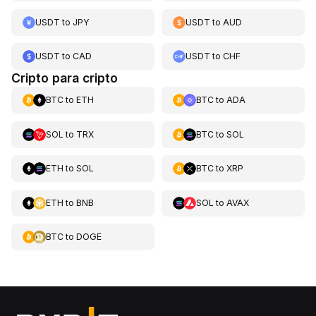
USDT
to
JPY
USDT
to
AUD
USDT
to
CAD
USDT
to
CHF
Cripto para cripto
BTC
to
ETH
BTC
to
ADA
SOL
to
TRX
BTC
to
SOL
ETH
to
SOL
BTC
to
XRP
ETH
to
BNB
SOL
to
AVAX
BTC
to
DOGE