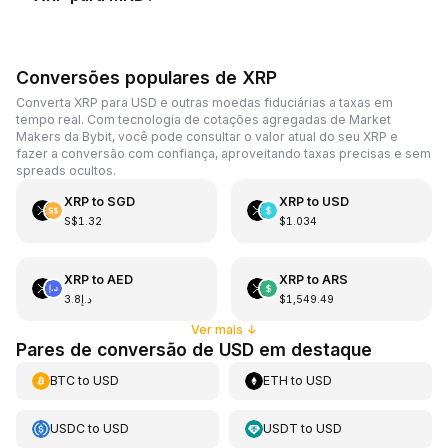
Conversões populares de XRP
Converta XRP para USD e outras moedas fiduciárias a taxas em
tempo real. Com tecnologia de cotações agregadas de Market
Makers da Bybit, você pode consultar o valor atual do seu XRP e
fazer a conversão com confiança, aproveitando taxas precisas e sem
spreads ocultos.
XRP
to
SGD
XRP
to
USD
S$1.32
$1.034
XRP
to
AED
XRP
to
ARS
د.إ3.8
$1,549.49
Ver mais
↓
Pares de conversão de USD em destaque
BTC
to
USD
ETH
to
USD
USDC
to
USD
USDT
to
USD