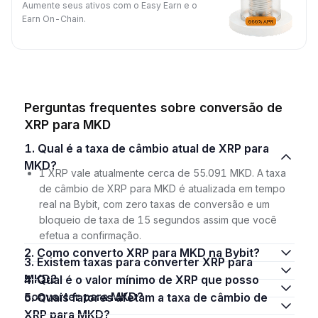
Aumente seus ativos com o Easy Earn e o
Earn On-Chain.
Perguntas frequentes sobre conversão de
XRP para MKD
1. Qual é a taxa de câmbio atual de XRP para
MKD?
1 XRP vale atualmente cerca de 55.091 MKD. A taxa
de câmbio de XRP para MKD é atualizada em tempo
real na Bybit, com zero taxas de conversão e um
bloqueio de taxa de 15 segundos assim que você
efetua a confirmação.
2. Como converto XRP para MKD na Bybit?
3. Existem taxas para converter XRP para
MKD?
4. Qual é o valor mínimo de XRP que posso
converter para MKD?
5. Quais fatores afetam a taxa de câmbio de
XRP para MKD?