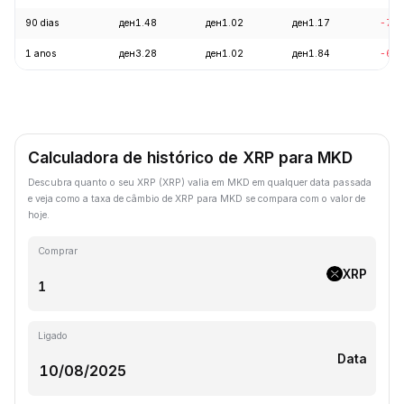
90 dias
ден1.48
ден1.02
ден1.17
-7.6
1 anos
ден3.28
ден1.02
ден1.84
-68.
Calculadora de histórico de XRP para MKD
Descubra quanto o seu XRP (XRP) valia em MKD em qualquer data passada
e veja como a taxa de câmbio de XRP para MKD se compara com o valor de
hoje.
Comprar
XRP
Ligado
Data