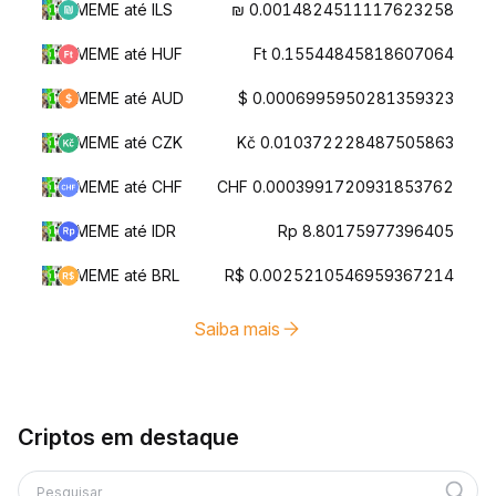
MEME até ILS
₪ 0.0014824511117623258
MEME até HUF
Ft 0.15544845818607064
MEME até AUD
$ 0.0006995950281359323
MEME até CZK
Kč 0.010372228487505863
MEME até CHF
CHF 0.0003991720931853762
MEME até IDR
Rp 8.80175977396405
MEME até BRL
R$ 0.0025210546959367214
Saiba mais
Criptos em destaque
Pesquisar