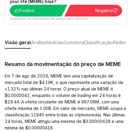
your life (MEME) hoje?
Positivo
Negativo
Observação: as informações são apenas para referência.
Visão geral
Análise
Notícias
Corretora
Classificação
Redes so
Resumo da movimentação do preço de MEME
Em 7 de ago de 2026, MEME tem uma capitalização de
mercado total de $4.19K, o que representa uma variação de
+1.32% nas últimas 24 horas. O preço atual de MEME é
$0.0000042, enquanto o volume de trading em 24 horas é
$29.44. A oferta circulante de MEME é 997.06M, com uma
oferta máxima de 1.00B. Em valor de mercado, MEME ocupa a
classificação 11940 entre todas as criptomoedas. Nas últimas
24 horas, MEME atingiu uma máxima de $0.00000428 e uma
mínima de $0.00000418.