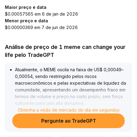
Maior preço e data
$0.00057565 em 6 de jan de 2026
Menor preço e data
$0.00000369 em 7 de jun de 2026
Análise de preço de 1 meme can change your
life pelo TradeGPT
Atualmente, o MEME oscila na faixa de US$ 0,00049–
0,00054, sendo restringido pelos riscos
macroeconômicos e pelas expectativas de liquidez da
comunidade, apresentando um desempenho fraco em
termos de volume e preço no curto prazo, sem força
suficiente para uma alta disruptiva
.
Considerando que o preço da moeda se encontra em
Obtenha a visão de mercado do dia em segundos
uma zona característica de fundo de mercado de
Pergunte ao TradeGPT
baixa, caso o ambiente macroeconômico se estabilize
e haja retorno de capital, a faixa acima de US$
0,00050 pode se tornar uma área estratégica de custo