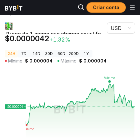
Criar conta
Preços de
Preço de 1 meme can change your life
Criptomoedas
MEME
USD
Preço de 1 meme can change your life
$0.0000042
+1.32%
MEME
24H
7D
14D
30D
60D
200D
1Y
Mínimo
$
0.000004
Máximo
$
0.000004