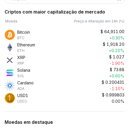
Criptos com maior capitalização de mercado
Moeda
Preço e Alteração em 24h (%)
$
64,911.00
Bitcoin
+0.30%
BTC
$
1,918.20
Ethereum
+0.20%
ETH
$
1.027
XRP
-1.90%
XRP
$
73.88
Solana
+0.60%
SOL
$
0.200431
Cardano
-1.10%
ADA
$
0.999803
USD1
0.00%
USD1
Moedas em destaque