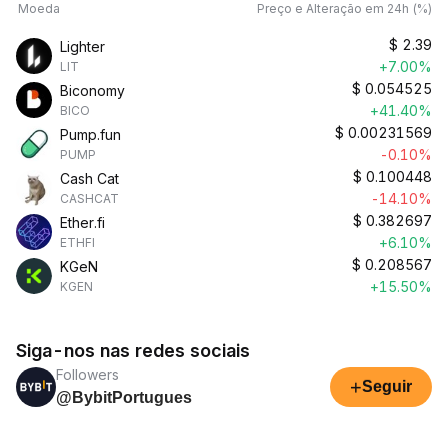
Moeda
Preço e Alteração em 24h (%)
$
2.39
Lighter
+7.00%
LIT
$
0.054525
Biconomy
+41.40%
BICO
$
0.00231569
Pump.fun
-0.10%
PUMP
$
0.100448
Cash Cat
-14.10%
CASHCAT
$
0.382697
Ether.fi
+6.10%
ETHFI
$
0.208567
KGeN
+15.50%
KGEN
Siga-nos nas redes sociais
Followers
+
Seguir
@BybitPortugues