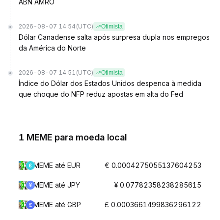
ABN AMRO
2026-08-07 14:54
(UTC)
Otimista
Dólar Canadense salta após surpresa dupla nos empregos
da América do Norte
2026-08-07 14:51
(UTC)
Otimista
Índice do Dólar dos Estados Unidos despenca à medida
que choque do NFP reduz apostas em alta do Fed
1 MEME para moeda local
MEME até EUR
€ 0.0004275055137604253
MEME até JPY
¥ 0.07782358238285615
MEME até GBP
£ 0.0003661499836296122