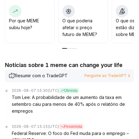
para posicionamento de médio a longo prazo
.
Recomenda-se selecionar posições sob uma ótica de
valor de longo prazo, priorizando operações de faixa
Por que MEME
O que poderia
O que os t
no curto prazo e monitorando especialmente o suporte
subiu hoje?
afetar o preço
estão dize
(US$ 0,00049) e a resistência (US$ 0,00053–
futuro de MEME?
sobre MEM
0,00054) em conjunto com as variações de volume
.
Notícias sobre 1 meme can change your life
Resumir com o TradeGPT
Pergunte ao TradeGPT
2026-08-07 15:30
(UTC)
Otimista
Tom Lee: A probabilidade de um aumento da taxa em
setembro caiu para menos de 40% após o relatório de
empregos
2026-08-07 15:15
(UTC)
Pessimista
Federal Reserve: O foco do Fed muda para o emprego –