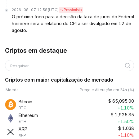
2026-08-07 12:58
(UTC)
Pessimista
O próximo foco para a decisão da taxa de juros do Federal
Reserve será o relatório do CPI a ser divulgado em 12 de
agosto.
Criptos em destaque
Pesquisar
Criptos com maior capitalização de mercado
Moeda
Preço e Alteração em 24h (%)
$
65,095.00
Bitcoin
+1.10%
BTC
$
1,925.85
Ethereum
+1.50%
ETH
$
1.038
XRP
-1.10%
XRP