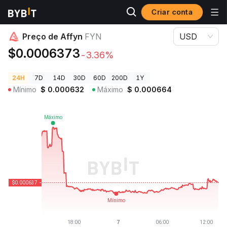
Criar conta
Preços de Criptomoedas
Preço de Affyn FYN
Preço de Affyn
FYN
USD
$0.0006373
-3.36%
24H
7D
14D
30D
60D
200D
1Y
Mínimo
$
0.000632
Máximo
$
0.000664