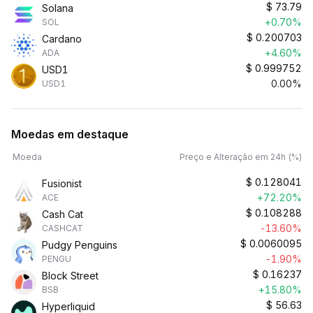
$
73.79
Solana
+0.70%
SOL
$
0.200703
Cardano
+4.60%
ADA
$
0.999752
USD1
0.00%
USD1
Moedas em destaque
Moeda
Preço e Alteração em 24h (%)
$
0.128041
Fusionist
+72.20%
ACE
$
0.108288
Cash Cat
-13.60%
CASHCAT
$
0.0060095
Pudgy Penguins
-1.90%
PENGU
$
0.16237
Block Street
+15.80%
BSB
$
56.63
Hyperliquid