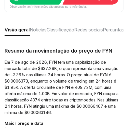
Observação: as informações são apenas para referência.
Visão geral
Notícias
Classificação
Redes sociais
Perguntas f
Resumo da movimentação do preço de FYN
Em 7 de ago de 2026, FYN tem uma capitalização de
mercado total de $637.29K, o que representa uma variação
de -3.36% nas últimas 24 horas. O preço atual de FYN é
$0.0006373, enquanto o volume de trading em 24 horas é
$1.95K. A oferta circulante de FYN é 409.72M, com uma
oferta máxima de 1.00B. Em valor de mercado, FYN ocupa a
classificação 4374 entre todas as criptomoedas. Nas últimas
24 horas, FYN atingiu uma máxima de $0.00066467 e uma
mínima de $0.00063146.
Maior preço e data