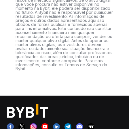
riscos de mercado significativos. Se o ativo digital
que você procura não estiver disponível no
momento na Bybit, ele poderá ser disponibilizado
no futuro. A Bybit não é responsável por quaisquer
resultados de investimento. As informações de
preços e outros dados apresentados aqui são
obtidos de fontes públicas e fornecidos apenas
para fins informativos. Este conteúdo não constitui
aconselhamento financeiro nem qualquer
recomendação ou oferta para comprar, vender ou
manter qualquer ativo digital. Antes de operar ou
manter ativos digitais, os investidores devem
avaliar cuidadosamente sua situação financeira e
tolerância ao risco, além de consultar profissionais
qualificados das áreas jurídica, tributária ou de
investimento, conforme apropriado. Para mais
informações, consulte os Termos de Serviço da
Bybit.