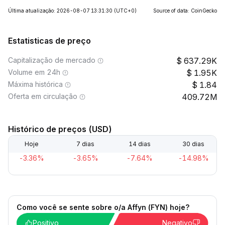
Última atualização: 2026-08-07 13:31:30
(UTC+0)
Source of data: CoinGecko
Estatisticas de preço
Capitalização de mercado
637.29K
Volume em 24h
1.95K
Máxima histórica
1.84
Oferta em circulação
409.72M
Histórico de preços (USD)
Hoje
7 dias
14 dias
30 dias
-3.36%
-3.65%
-7.64%
-14.98%
Como você se sente sobre o/a Affyn (FYN) hoje?
Positivo
Negativo