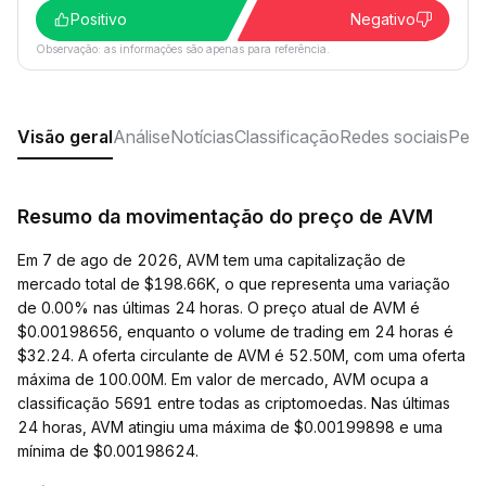
Positivo
Negativo
Observação: as informações são apenas para referência.
Visão geral
Análise
Notícias
Classificação
Redes sociais
Perg
Resumo da movimentação do preço de AVM
Em 7 de ago de 2026, AVM tem uma capitalização de
mercado total de $198.66K, o que representa uma variação
de 0.00% nas últimas 24 horas. O preço atual de AVM é
$0.00198656, enquanto o volume de trading em 24 horas é
$32.24. A oferta circulante de AVM é 52.50M, com uma oferta
máxima de 100.00M. Em valor de mercado, AVM ocupa a
classificação 5691 entre todas as criptomoedas. Nas últimas
24 horas, AVM atingiu uma máxima de $0.00199898 e uma
mínima de $0.00198624.