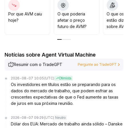
perdas, e aguardarem a confirmação da atividade on-
chain e dos fundamentos do ecossistema antes de
estabelecer uma tendência de alta
.
Por que AVM caiu
O que poderia
O que os t
O momento para alocações de longo prazo ainda não
hoje?
afetar o preço
estão dize
é considerado maduro
.
futuro de AVM?
sobre AVM
Notícias sobre Agent Virtual Machine
Resumir com o TradeGPT
Pergunte ao TradeGPT
2026-08-07 10:05
(UTC)
Otimista
Os investidores em títulos estão se preparando para os
dados do mercado de trabalho, que podem esfriar as
crescentes expectativas de que o Fed aumente as taxas
de juros em sua próxima reunião.
2026-08-07 09:29
(UTC)
Neutro
Dólar dos EUA: Mercado de trabalho ainda sólido – Danske