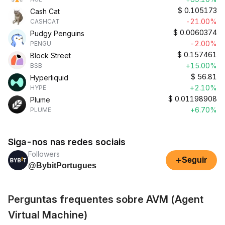
$
0.105173
Cash Cat
-21.00%
CASHCAT
$
0.0060374
Pudgy Penguins
-2.00%
PENGU
$
0.157461
Block Street
+15.00%
BSB
$
56.81
Hyperliquid
+2.10%
HYPE
$
0.01198908
Plume
+6.70%
PLUME
Siga-nos nas redes sociais
Followers
+
Seguir
@BybitPortugues
Perguntas frequentes sobre AVM (Agent
Virtual Machine)