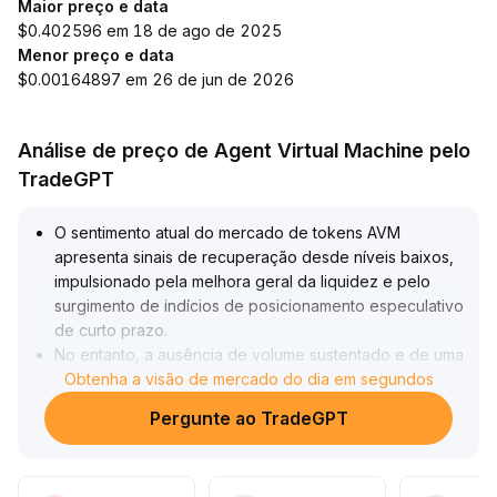
Maior preço e data
$0.402596 em 18 de ago de 2025
Menor preço e data
$0.00164897 em 26 de jun de 2026
Análise de preço de Agent Virtual Machine pelo
TradeGPT
O sentimento atual do mercado de tokens AVM
apresenta sinais de recuperação desde níveis baixos,
impulsionado pela melhora geral da liquidez e pelo
surgimento de indícios de posicionamento especulativo
de curto prazo
.
No entanto, a ausência de volume sustentado e de uma
quebra de níveis técnicos chave torna o potencial de
Obtenha a visão de mercado do dia em segundos
alta e sua continuidade bastante incertos
.
Pergunte ao TradeGPT
Recomenda-se aos investidores manterem operações
de curto prazo na faixa de 0,12~0,15, com controle
rigoroso de posições, realização flexível de lucros e