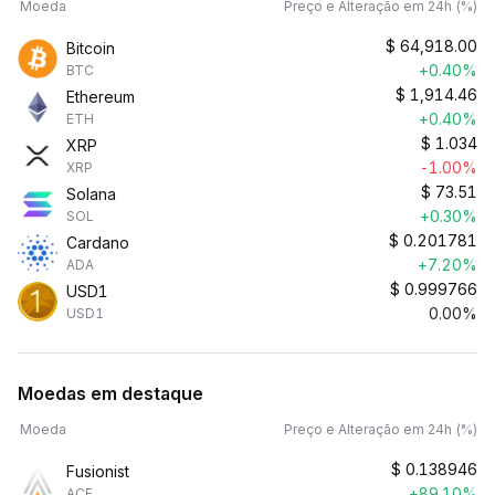
Moeda
Preço e Alteração em 24h (%)
$
64,918.00
Bitcoin
+0.40%
BTC
$
1,914.46
Ethereum
+0.40%
ETH
$
1.034
XRP
-1.00%
XRP
$
73.51
Solana
+0.30%
SOL
$
0.201781
Cardano
+7.20%
ADA
$
0.999766
USD1
0.00%
USD1
Moedas em destaque
Moeda
Preço e Alteração em 24h (%)
$
0.138946
Fusionist
+89.10%
ACE