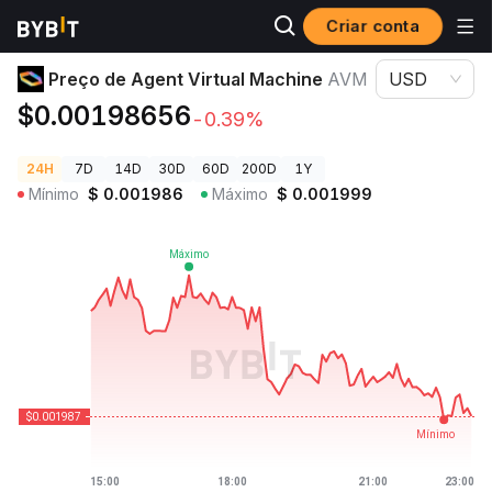
Criar conta
Preços de Criptomoedas
Preço de Agent Virtual Machine AVM
Preço de Agent Virtual Machine
AVM
USD
$0.00198656
-0.39%
24H
7D
14D
30D
60D
200D
1Y
Mínimo
$
0.001986
Máximo
$
0.001999