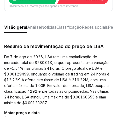
Observação: as informações são apenas para referência.
Visão geral
Análise
Notícias
Classificação
Redes sociais
Perg
Resumo da movimentação do preço de LISA
Em 7 de ago de 2026, LISA tem uma capitalização de
mercado total de $280.01K, o que representa uma variação
de -1.54% nas últimas 24 horas. O preço atual de LISA é
$0.00129499, enquanto o volume de trading em 24 horas é
$12.22K. A oferta circulante de LISA é 216.22M, com uma
oferta máxima de 1.00B. Em valor de mercado, LISA ocupa a
classificação 4292 entre todas as criptomoedas. Nas últimas
24 horas, LISA atingiu uma máxima de $0.00160855 e uma
mínima de $0.00123287.
Maior preço e data