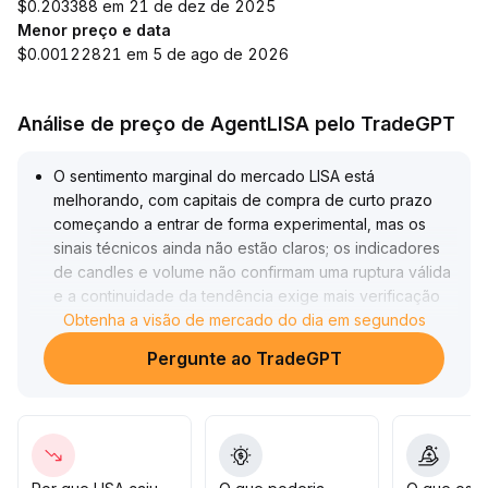
$0.203388 em 21 de dez de 2025
Menor preço e data
$0.00122821 em 5 de ago de 2026
Análise de preço de AgentLISA pelo TradeGPT
O sentimento marginal do mercado LISA está
melhorando, com capitais de compra de curto prazo
começando a entrar de forma experimental, mas os
sinais técnicos ainda não estão claros; os indicadores
de candles e volume não confirmam uma ruptura válida
e a continuidade da tendência exige mais verificação
de dados
Obtenha a visão de mercado do dia em segundos
.
Recomenda-se aos investidores que sigam
Pergunte ao TradeGPT
cautelosamente, considerando aumentar posições
apenas quando o volume aumentar significativamente e
o preço permanecer estável acima das médias móveis-
chave (por exemplo, MA10 e MA20 no gráfico diário)
.
Caso o preço perca o suporte anterior (faixa de
referência 3,50-3,80), deve-se realizar stop loss