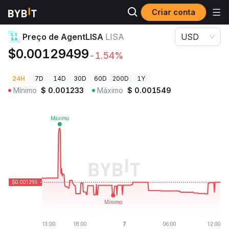
Criar conta
Preços de Criptomoedas
Preço de AgentLISA LISA
Preço de AgentLISA
LISA
USD
$0.00129499
-1.54%
24H
7D
14D
30D
60D
200D
1Y
Mínimo
$
0.001233
Máximo
$
0.001549