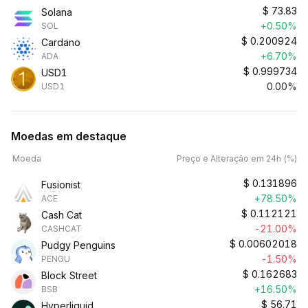
$
73.83
Solana
+0.50%
SOL
$
0.200924
Cardano
+6.70%
ADA
$
0.999734
USD1
0.00%
USD1
Moedas em destaque
Moeda
Preço e Alteração em 24h (%)
$
0.131896
Fusionist
+78.50%
ACE
$
0.112121
Cash Cat
-21.00%
CASHCAT
$
0.00602018
Pudgy Penguins
-1.50%
PENGU
$
0.162683
Block Street
+16.50%
BSB
$
56.71
Hyperliquid