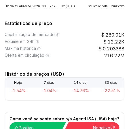
Última atualização: 2026-08-07 12:50:12
(UTC+0)
Source of data: CoinGecko
Estatisticas de preço
Capitalização de mercado
280.01K
Volume em 24h
12.22K
Máxima histórica
0.203388
Oferta em circulação
216.22M
Histórico de preços (USD)
Hoje
7 dias
14 dias
30 dias
-1.54%
-1.04%
-14.76%
-22.51%
Como você se sente sobre o/a AgentLISA (LISA) hoje?
Positivo
Negativo