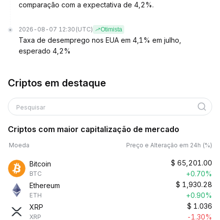
comparação com a expectativa de 4,2%.
2026-08-07 12:30
(UTC)
Otimista
Taxa de desemprego nos EUA em 4,1% em julho,
esperado 4,2%
Criptos em destaque
Pesquisar
Criptos com maior capitalização de mercado
Moeda
Preço e Alteração em 24h (%)
$
65,201.00
Bitcoin
+0.70%
BTC
$
1,930.28
Ethereum
+0.90%
ETH
$
1.036
XRP
-1.30%
XRP