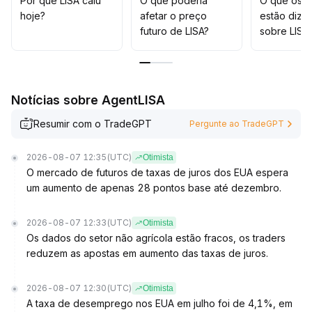
Por que LISA caiu
O que poderia
O que os t
imediatamente
.
hoje?
afetar o preço
estão dize
Para o médio e longo prazo, sugere-se observar
futuro de LISA?
sobre LISA
continuamente os indicadores on-chain e de
comportamento de mercado, ajustando a composição
das posições dinamicamente e controlando
rigorosamente o risco de drawdown
.
Notícias sobre AgentLISA
Resumir com o TradeGPT
Pergunte ao TradeGPT
2026-08-07 12:35
(UTC)
Otimista
O mercado de futuros de taxas de juros dos EUA espera
um aumento de apenas 28 pontos base até dezembro.
2026-08-07 12:33
(UTC)
Otimista
Os dados do setor não agrícola estão fracos, os traders
reduzem as apostas em aumento das taxas de juros.
2026-08-07 12:30
(UTC)
Otimista
A taxa de desemprego nos EUA em julho foi de 4,1%, em