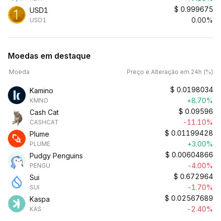
$
0.999675
USD1
0.00%
USD1
Moedas em destaque
Moeda
Preço e Alteração em 24h (%)
$
0.0198034
Kamino
+8.70%
KMNO
$
0.09596
Cash Cat
-11.10%
CASHCAT
$
0.01199428
Plume
+3.00%
PLUME
$
0.00604866
Pudgy Penguins
-4.00%
PENGU
$
0.672964
Sui
-1.70%
SUI
$
0.02567689
Kaspa
-2.40%
KAS