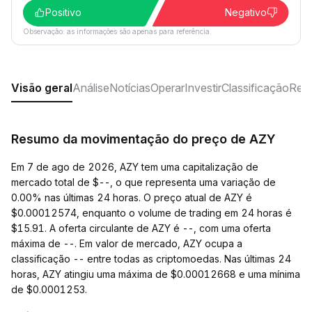
Positivo
Negativo
Observação: as informações são apenas para referência.
Visão geral
Análise
Notícias
Operar
Investir
Classificação
Rede
Resumo da movimentação do preço de AZY
Em 7 de ago de 2026, AZY tem uma capitalização de
mercado total de $--, o que representa uma variação de
0.00% nas últimas 24 horas. O preço atual de AZY é
$0.00012574, enquanto o volume de trading em 24 horas é
$15.91. A oferta circulante de AZY é --, com uma oferta
máxima de --. Em valor de mercado, AZY ocupa a
classificação -- entre todas as criptomoedas. Nas últimas 24
horas, AZY atingiu uma máxima de $0.00012668 e uma mínima
de $0.0001253.