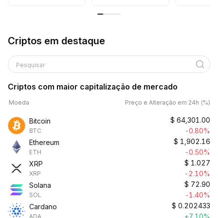
Criptos em destaque
Pesquisar
Criptos com maior capitalização de mercado
Moeda
Preço e Alteração em 24h (%)
$
64,301.00
Bitcoin
-0.80%
BTC
$
1,902.16
Ethereum
-0.50%
ETH
$
1.027
XRP
-2.10%
XRP
$
72.90
Solana
-1.40%
SOL
$
0.202433
Cardano
+7.10%
ADA