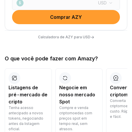
USD
$
Comprar AZY
→
Calculadora de AZY para USD
O que você pode fazer com Amazy?
Listagens de
Negocie em
Converta
pré-mercado de
nosso mercado
criptomo
Converta
cripto
Spot
criptomoed
Tenha acesso
Compre e venda
custo. Rápid
antecipado a novos
criptomoedas com
e fácil.
tokens, negociando
preços spot em
antes da listagem
tempo real, sem
oficial.
atrasos.