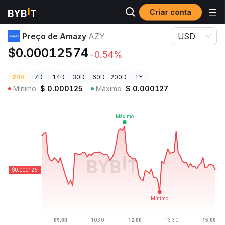
Criar conta
Preços de Criptomoedas
Preço de Amazy AZY
Preço de Amazy
AZY
USD
$0.00012574
-0.54%
24H
7D
14D
30D
60D
200D
1Y
Mínimo
$
0.000125
Máximo
$
0.000127