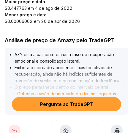
Maior preço e data
$0.447763 em 4 de ago de 2022
Menor preço e data
$0.00006062 em 20 de abr de 2026
Análise de preço de Amazy pelo TradeGPT
AZY está atualmente em uma fase de recuperação
emocional e consolidação lateral
.
Embora o mercado apresente sinais tentativos de
recuperação, ainda não há indícios suficientes de
reversão de sentimento ou confirmação de tendência
.
O preço permanece dentro do intervalo central
(recomenda-se observar o rompimento dos recentes
Obtenha a visão de mercado do dia em segundos
máximos e suportes principais), e do ponto de vista
Pergunte ao TradeGPT
técnico, falta uma ressonância eficaz entre volume e
preço
.
Sugerimos que os investidores adotem operações de
intervalo no curto prazo, monitorando de perto as
mudanças no volume de negociação e volatilidade,