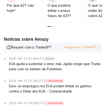
aguardando com cautela por um rompimento
Por que AZY caiu
O que poderia
O que os t
significativo acompanhado de validação em dados on-
hoje?
afetar o preço
estão dize
chain antes de realizar posicionamentos tendenciais
.
futuro de AZY?
sobre AZY
Notícias sobre Amazy
Resumir com o TradeGPT
Pergunte ao TradeGPT
2026-08-07 07:26
(UTC)
Neutro
EUA ajuda a sustentar o iene, mas Japão exige que Trump
pare com os memes de Pokémon
2026-08-07 07:18
(UTC)
Pessimista
Euro: os empregos nos EUA podem limitar os ganhos
contra o Dólar dos EUA - Commerzbank
2026-08-07 06:58
(UTC)
Pessimista