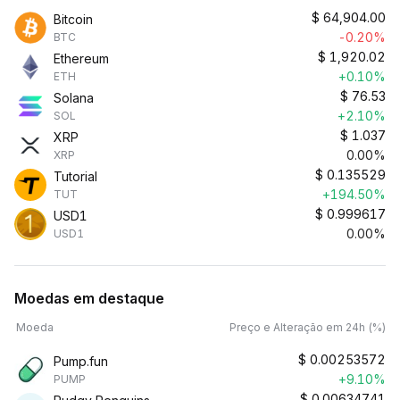
$
64,904.00
Bitcoin
-0.20%
BTC
$
1,920.02
Ethereum
+0.10%
ETH
$
76.53
Solana
+2.10%
SOL
$
1.037
XRP
0.00%
XRP
$
0.135529
Tutorial
+194.50%
TUT
$
0.999617
USD1
0.00%
USD1
Moedas em destaque
Moeda
Preço e Alteração em 24h (%)
$
0.00253572
Pump.fun
+9.10%
PUMP
$
0.00634741