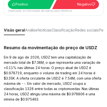
Positivo
Negativo
Observação: as informações são apenas para referência.
Visão geral
Análise
Notícias
Classificação
Redes sociais
Perg
Resumo da movimentação do preço de USDZ
Em 9 de ago de 2026, USDZ tem uma capitalização de
mercado total de $7.38M, o que representa uma variação de
+0.11% nas últimas 24 horas. O preço atual de USDZ é
$0.978719, enquanto o volume de trading em 24 horas é
$3.35K. A oferta circulante de USDZ é 7.54M, com uma oferta
máxima de --. Em valor de mercado, USDZ ocupa a
classificação 1328 entre todas as criptomoedas. Nas últimas
24 horas, USDZ atingiu uma máxima de $0.978806 e uma
mínima de $0.975463.