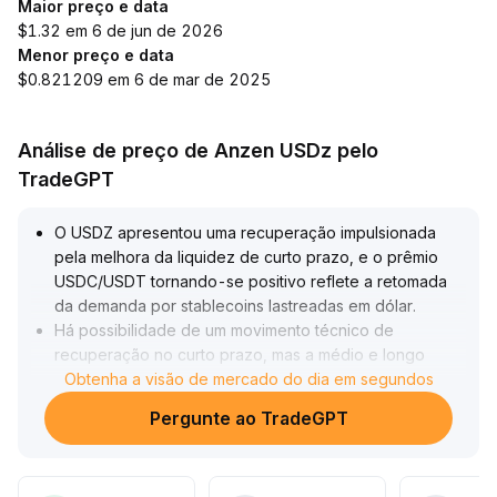
Maior preço e data
$1.32 em 6 de jun de 2026
Menor preço e data
$0.821209 em 6 de mar de 2025
Análise de preço de Anzen USDz pelo
TradeGPT
O USDZ apresentou uma recuperação impulsionada
pela melhora da liquidez de curto prazo, e o prêmio
USDC/USDT tornando-se positivo reflete a retomada
da demanda por stablecoins lastreadas em dólar
.
Há possibilidade de um movimento técnico de
recuperação no curto prazo, mas a médio e longo
prazo, a diferenciação estrutural interna e a pressão
Obtenha a visão de mercado do dia em segundos
vendedora tendencial não foram fundamentalmente
Pergunte ao TradeGPT
aliviadas
.
O preço ainda está restrito à consolidação lateral,
mantendo uma tendência de fraqueza
.