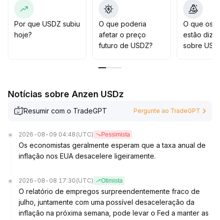
Recomenda-se observar as mudanças no volume de
negociações e na volatilidade
.
Se houver um rompimento significativo dos níveis-
Por que USDZ subiu
O que poderia
O que os t
chave (sugere-se usar as máximas e mínimas do último
hoje?
afetar o preço
estão dize
mês como limites da faixa), a exposição pode ser
futuro de USDZ?
sobre USD
ajustada de forma dinâmica
.
No momento, é mais apropriado participar apenas no
curto prazo e manter uma postura cautelosa
.
Notícias sobre Anzen USDz
Resumir com o TradeGPT
Pergunte ao TradeGPT
2026-08-09 04:48
(UTC)
Pessimista
Os economistas geralmente esperam que a taxa anual de
inflação nos EUA desacelere ligeiramente.
2026-08-08 17:30
(UTC)
Otimista
O relatório de empregos surpreendentemente fraco de
julho, juntamente com uma possível desaceleração da
inflação na próxima semana, pode levar o Fed a manter as