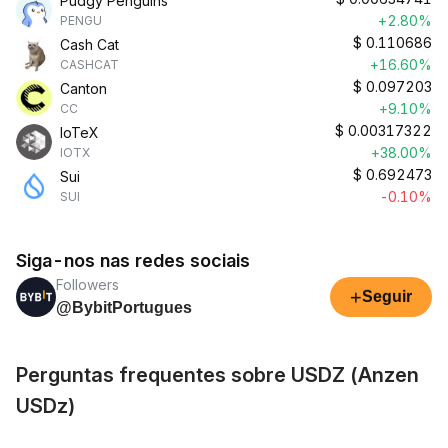
Pudgy Penguins
+2.80%
PENGU
$
0.110686
Cash Cat
+16.60%
CASHCAT
$
0.097203
Canton
+9.10%
CC
$
0.00317322
IoTeX
+38.00%
IOTX
$
0.692473
Sui
-0.10%
SUI
Siga-nos nas redes sociais
Followers
+
Seguir
@BybitPortugues
Perguntas frequentes sobre USDZ (Anzen
USDz)