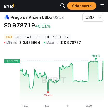
Criar conta
Preços de Criptomoedas
Preço de Anzen USDz USDZ
Preço de Anzen USDz
USDZ
USD
$0.978719
+0.11%
24H
7D
14D
30D
60D
200D
1Y
Mínimo
$
0.975664
Máximo
$
0.978777