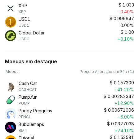
$
1.033
XRP
-0.40%
XRP
$
0.999647
USD1
0.00%
USD1
$
1.00
Global Dollar
+0.10%
USDG
Moedas em destaque
Moeda
Preço e Alteração em 24h (%)
$
0.157309
Cash Cat
+41.20%
CASHCAT
$
0.00282347
Pump.fun
+12.90%
PUMP
$
0.00671006
Pudgy Penguins
+6.00%
PENGU
$
0.0327038
Bubblemaps
+74.10%
BMT
$
0.153581
Tutorial