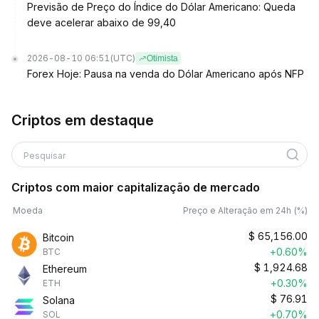
Previsão de Preço do Índice do Dólar Americano: Queda
deve acelerar abaixo de 99,40
2026-08-10 06:51
(UTC)
Otimista
Forex Hoje: Pausa na venda do Dólar Americano após NFP
Criptos em destaque
Pesquisar
Criptos com maior capitalização de mercado
Moeda
Preço e Alteração em 24h (%)
$
65,156.00
Bitcoin
+0.60%
BTC
$
1,924.68
Ethereum
+0.30%
ETH
$
76.91
Solana
+0.70%
SOL