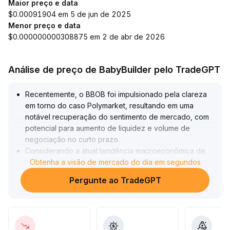
Maior preço e data
$0.00091904 em 5 de jun de 2025
Menor preço e data
$0.000000000308875 em 2 de abr de 2026
Análise de preço de BabyBuilder pelo TradeGPT
Recentemente, o BBOB foi impulsionado pela clareza
em torno do caso Polymarket, resultando em uma
notável recuperação do sentimento de mercado, com
potencial para aumento de liquidez e volume de
negociação no curto prazo
.
Considerando a atual tendência macroeconômica de
mercado altista e a expectativa de entrada de capital
Obtenha a visão de mercado do dia em segundos
na indústria, o BBOB possui, no médio e longo prazo,
Pergunte ao TradeGPT
potencial para reavaliação de valor e força de
valorização de preço
.
Recomenda-se observar o desempenho de absorção
de recursos do BBOB na faixa entre US$ 0,95 e US$
1,10, realizando alocação moderada para aproveitar