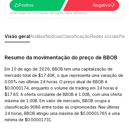
Positivo
Negativo
Observação: as informações são apenas para referência.
Visão geral
Análise
Notícias
Classificação
Redes sociais
Perg
Resumo da movimentação do preço de BBOB
Em 10 de ago de 2026, BBOB tem uma capitalização de
mercado total de $17.40K, o que representa uma variação de
0.00% nas últimas 24 horas. O preço atual de BBOB é
$0.0000174, enquanto o volume de trading em 24 horas é
$17.85. A oferta circulante de BBOB é 1.00B, com uma oferta
máxima de 1.00B. Em valor de mercado, BBOB ocupa a
classificação 9086 entre todas as criptomoedas. Nas últimas
24 horas, BBOB atingiu uma máxima de $0.00001765 e uma
mínima de $0.00001731.