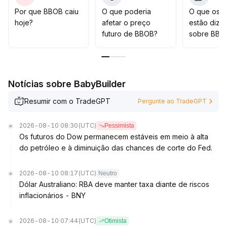
oportunidades estruturais do mercado
.
Por que BBOB caiu
O que poderia
O que os t
hoje?
afetar o preço
estão dize
futuro de BBOB?
sobre BBO
Notícias sobre BabyBuilder
Resumir com o TradeGPT
Pergunte ao TradeGPT
2026-08-10 08:30
(UTC)
Pessimista
Os futuros do Dow permanecem estáveis em meio à alta
do petróleo e à diminuição das chances de corte do Fed.
2026-08-10 08:17
(UTC)
Neutro
Dólar Australiano: RBA deve manter taxa diante de riscos
inflacionários - BNY
2026-08-10 07:44
(UTC)
Otimista