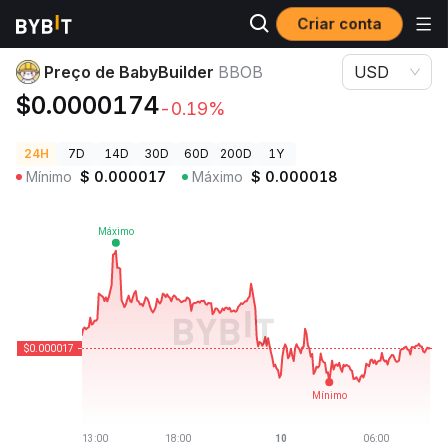
Criar conta
Preços de Criptomoedas
Preço de BabyBuilder BBOB
Preço de BabyBuilder
BBOB
USD
$0.0000174
-0.19%
24H
7D
14D
30D
60D
200D
1Y
Mínimo
$
0.000017
Máximo
$
0.000018