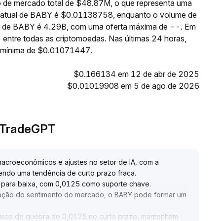
 de mercado total de $48.87M, o que representa uma
o atual de BABY é $0.01138758, enquanto o volume de
te de BABY é 4.29B, com uma oferta máxima de --. Em
entre todas as criptomoedas. Nas últimas 24 horas,
 mínima de $0.01071447.
$0.166134 em 12 de abr de 2025
$0.01019908 em 5 de ago de 2026
o TradeGPT
 macroeconômicos e ajustes no setor de IA, com a
endo uma tendência de curto prazo fraca
.
s para baixa, com 0,0125 como suporte chave
.
peração do sentimento do mercado, o BABY pode formar um
isco de quebra de 0,0125 no curto prazo, mantenham