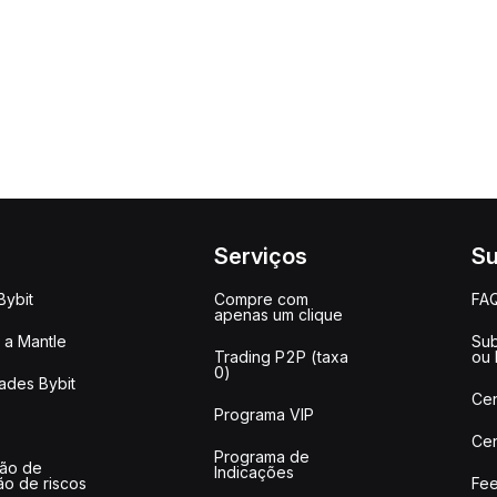
Serviços
Su
Bybit
Compre com
FA
apenas um clique
a Mantle
Sub
Trading P2P (taxa
ou
0)
ades Bybit
Cen
Programa VIP
Cen
Programa de
ção de
Indicações
ão de riscos
Fee