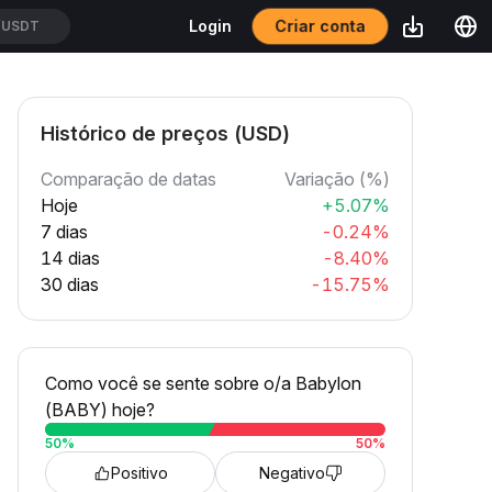
Criar conta
Login
/USDT
Histórico de preços (USD)
Comparação de datas
Variação (%)
Hoje
+5.07%
7 dias
-0.24%
14 dias
-8.40%
30 dias
-15.75%
Como você se sente sobre o/a Babylon
(BABY) hoje?
50
%
50
%
Positivo
Negativo