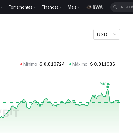
Ferramentas
Finanças
Mais
🔥
BTC
USD
Mínimo
$
0.010724
Máximo
$
0.011636