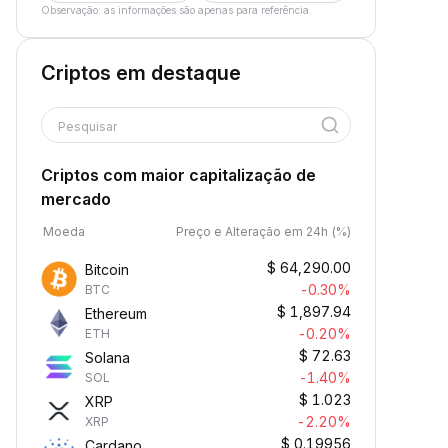
Observação: as informações são apenas para referência.
Criptos em destaque
Pesquisar
Criptos com maior capitalização de
mercado
Moeda
Preço e Alteração em 24h (%)
$
64,290.00
Bitcoin
-0.30%
BTC
$
1,897.94
Ethereum
-0.20%
ETH
$
72.63
Solana
-1.40%
SOL
$
1.023
XRP
-2.20%
XRP
$
0.19956
Cardano