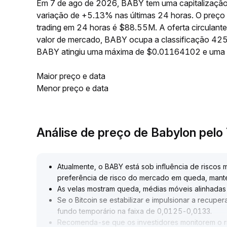
Em 7 de ago de 2026, BABY tem uma capitalização
variação de +5.13% nas últimas 24 horas. O preç
trading em 24 horas é $88.55M. A oferta circulan
valor de mercado, BABY ocupa a classificação 425 
BABY atingiu uma máxima de $0.01164102 e uma
Maior preço e data
Menor preço e data
Análise de preço de Babylon pel
Atualmente, o BABY está sob influência de riscos
preferência de risco do mercado em queda, mant
As velas mostram queda, médias móveis alinhada
Se o Bitcoin se estabilizar e impulsionar a recu
fundo temporário na faixa de 0,0125-0,0133
.
Recomenda-se que os investidores monitorem o r