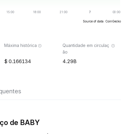
Source of data: CoinGecko
Máxima histórica
Quantidade em circulaç
ão
0.166134
4.29B
equentes
eço de BABY