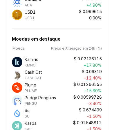
+4.90%
ADA
$
0.999615
USD1
0.00%
USD1
Moedas em destaque
Moeda
Preço e Alteração em 24h (%)
$
0.02136115
Kamino
+17.80%
KMNO
$
0.09319
Cash Cat
-12.40%
CASHCAT
$
0.01266555
Plume
+15.80%
PLUME
$
0.00599728
Pudgy Penguins
-3.40%
PENGU
$
0.674499
Sui
-1.50%
SUI
$
0.02548812
Kaspa
-1.50%
KAS