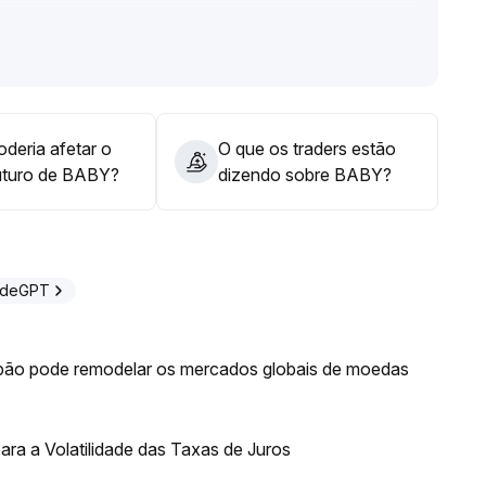
uma abordagem prudente para posições de médio e longo
ncipais criptomoedas e melhora na preferência de risco
deria afetar o
O que os traders estão
uturo de BABY?
dizendo sobre BABY?
adeGPT
ão pode remodelar os mercados globais de moedas
ra a Volatilidade das Taxas de Juros