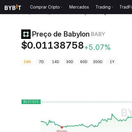
Comprar Cripto
Mercados
Trading
TradFi
Preços de Criptomoedas
Preço de Babylon BABY
Preço de Babylon
BABY
$0.01138758
+5.07%
24H
7D
14D
30D
60D
200D
1Y