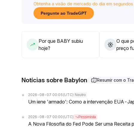
Obtenha a visão de mercado do dia em segundos
postura cautelosa em níveis elevados e adotem 
prazo, aguardando sinais de estabilização das pri
Pergunte ao TradeGPT
antes de entrar
.
Por que BABY subiu
O que po
hoje?
preço f
Notícias sobre Babylon
Resumir com o Tr
2026-08-07 00:05
(UTC)
Neutro
Um iene 'armado': Como a intervenção EUA-Jap
2026-08-07 00:00
(UTC)
Pessimista
A Nova Filosofia do Fed Pode Ser uma Receita pa