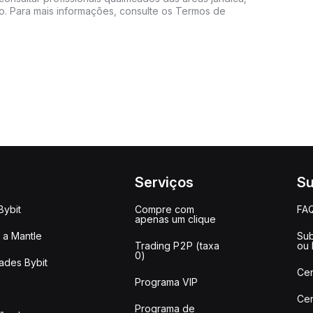
do. Para mais informações, consulte os Termos de
Serviços
Su
Bybit
Compre com
FA
apenas um clique
a Mantle
Sub
Trading P2P (taxa
ou
0)
ades Bybit
Cen
Programa VIP
Cen
Programa de