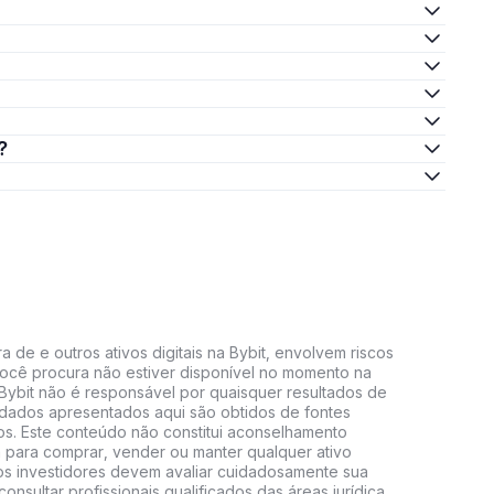
?
 de e outros ativos digitais na Bybit, envolvem riscos
e você procura não estiver disponível no momento na
A Bybit não é responsável por quaisquer resultados de
 dados apresentados aqui são obtidos de fontes
vos. Este conteúdo não constitui aconselhamento
 para comprar, vender ou manter qualquer ativo
s, os investidores devem avaliar cuidadosamente sua
consultar profissionais qualificados das áreas jurídica,