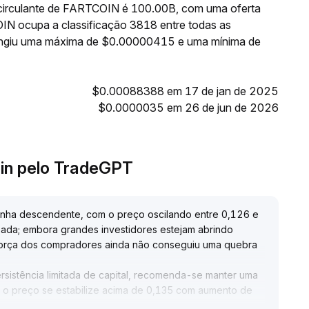
 circulante de FARTCOIN é 100.00B, com uma oferta
N ocupa a classificação 3818 entre todas as
tingiu uma máxima de $0.00000415 e uma mínima de
$0.00088388 em 17 de jan de 2025
$0.0000035 em 26 de jun de 2026
oin pelo TradeGPT
nha descendente, com o preço oscilando entre 0,126 e
pada; embora grandes investidores estejam abrindo
 força dos compradores ainda não conseguiu uma quebra
sistência limitada de capital, recomenda-se manter uma
 o preço se estabilize acima de 0,135 com aumento de
curto prazo
.