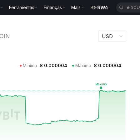
Ferramentas
Finanças
Mais
🔥
TUT
FARTCOIN
OIN
USD
Mínimo
$
0.000004
Máximo
$
0.000004