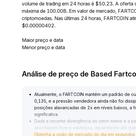
volume de trading em 24 horas é $50.23. A oferta
máxima de 100.00B. Em valor de mercado, FARTCOI
criptomoedas. Nas últimas 24 horas, FARTCOIN a
$0.00000402.
Maior preço e data
Menor preço e data
Análise de preço de Based Fartc
Atualmente, o FARTCOIN mantém um padrão de cu
0,135, e a pressão vendedora ainda não foi dissi
posições alavancadas de 2x em níveis baixos, a
significativa
.
Dada a recente divergência do setor meme e a per
abordagem leve e cautelosa, aguardando até que
Obtenha a visão de mercado do dia em segundos
volume para então tentar posições compradas de 