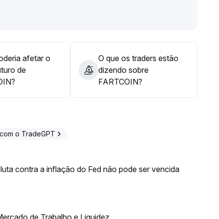
rdas rapidamente, a fim de evitar o risco de uma nova
deria afetar o
O que os traders estão
uturo de
dizendo sobre
OIN?
FARTCOIN?
 com o TradeGPT
luta contra a inflação do Fed não pode ser vencida
ercado de Trabalho e Liquidez