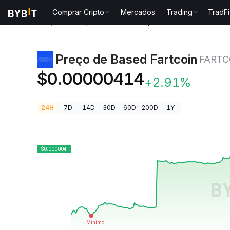
Comprar Cripto
Mercados
Trading
TradFi
Preços de Criptomoedas
Preço de Based Fartcoin 
Preço de Based Fartcoin
FARTC
$0.00000414
+2.91%
24H
7D
14D
30D
60D
200D
1Y