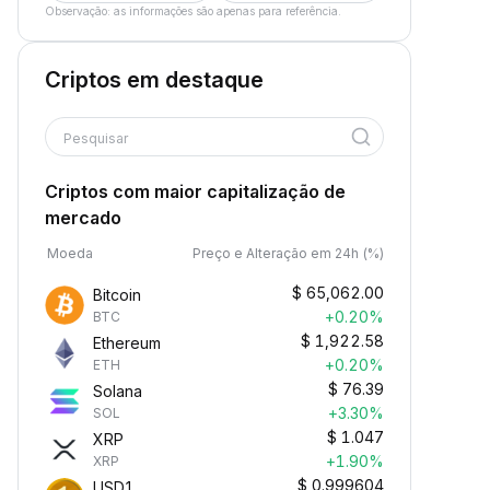
Observação: as informações são apenas para referência.
Criptos em destaque
Pesquisar
Criptos com maior capitalização de
mercado
Moeda
Preço e Alteração em 24h (%)
$
65,062.00
Bitcoin
+0.20%
BTC
$
1,922.58
Ethereum
+0.20%
ETH
$
76.39
Solana
+3.30%
SOL
$
1.047
XRP
+1.90%
XRP
$
0.999604
USD1