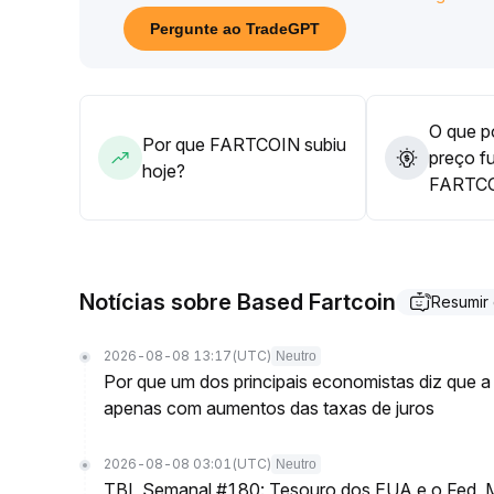
Se romper abaixo de 0,12, é necessário cortar pe
Pergunte ao TradeGPT
busca por mínimos
.
O que po
Por que FARTCOIN subiu
preço f
hoje?
FARTC
Notícias sobre Based Fartcoin
Resumir
2026-08-08 13:17
(UTC)
Neutro
Por que um dos principais economistas diz que a 
apenas com aumentos das taxas de juros
2026-08-08 03:01
(UTC)
Neutro
TBL Semanal #180: Tesouro dos EUA e o Fed, M