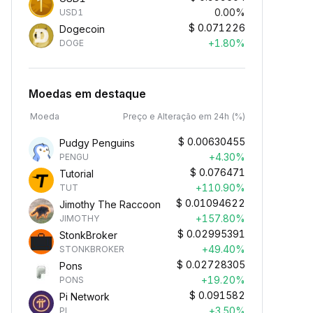
0.00%
USD1
$
0.071226
Dogecoin
+1.80%
DOGE
Moedas em destaque
Moeda
Preço e Alteração em 24h (%)
$
0.00630455
Pudgy Penguins
+4.30%
PENGU
$
0.076471
Tutorial
+110.90%
TUT
$
0.01094622
Jimothy The Raccoon
+157.80%
JIMOTHY
$
0.02995391
StonkBroker
+49.40%
STONKBROKER
$
0.02728305
Pons
+19.20%
PONS
$
0.091582
Pi Network
+3.50%
PI