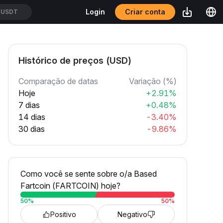
Criar conta
Login
USDT
Histórico de preços (USD)
Comparação de datas
Variação (%)
Hoje
+2.91%
7 dias
+0.48%
14 dias
-3.40%
30 dias
-9.86%
Como você se sente sobre o/a Based
Fartcoin (FARTCOIN) hoje?
50
%
50
%
Positivo
Negativo