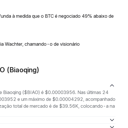
rofunda à medida que o BTC é negociado 49% abaixo de
oia Wachter, chamando-o de visionário
O (Biaoqing)
 de Biaoqing ($BIAO) é $0.00003956. Nas últimas 24
0.00003952 e um máximo de $0.00004292, acompanhado
lização total de mercado é de $39.56K, colocando-a na