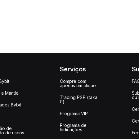
Serviços
Su
Bybit
Compre com
FA
apenas um clique
a Mantle
Sub
Trading P2P (taxa
ou
0)
ades Bybit
Cen
Programa VIP
Cen
Programa de
ção de
Indicações
ão de riscos
Fee