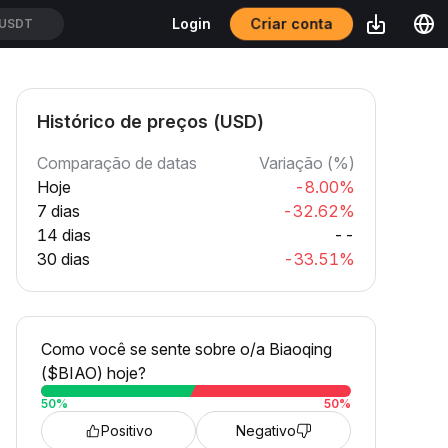
Criar conta
Login
USDT
Histórico de preços (USD)
Comparação de datas
Variação (%)
Hoje
-8.00%
7 dias
-32.62%
14 dias
--
30 dias
-33.51%
Como você se sente sobre o/a Biaoqing
($BIAO) hoje?
50
%
50
%
Positivo
Negativo