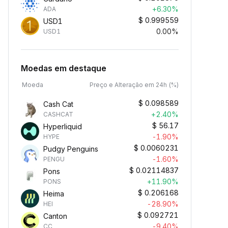
+6.30%
ADA
$
0.999559
USD1
0.00%
USD1
Moedas em destaque
Moeda
Preço e Alteração em 24h (%)
$
0.098589
Cash Cat
+2.40%
CASHCAT
$
56.17
Hyperliquid
-1.90%
HYPE
$
0.0060231
Pudgy Penguins
-1.60%
PENGU
$
0.02114837
Pons
+11.90%
PONS
$
0.206168
Heima
-28.90%
HEI
$
0.092721
Canton
-9.40%
CC