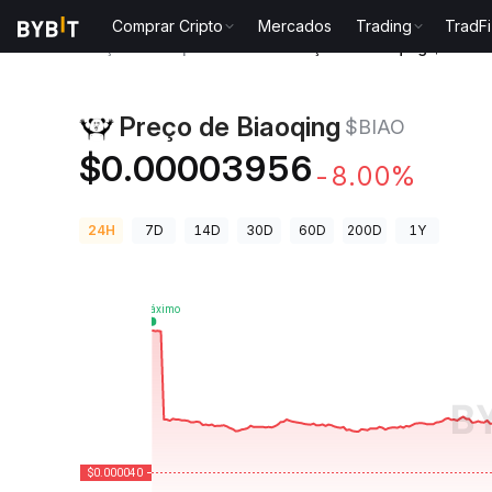
Comprar Cripto
Mercados
Trading
TradFi
Preços de Criptomoedas
Preço de Biaoqing $BIAO
Preço de Biaoqing
$BIAO
$0.00003956
-8.00%
24H
7D
14D
30D
60D
200D
1Y