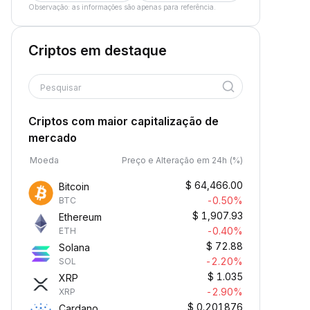
Observação: as informações são apenas para referência.
Criptos em destaque
Pesquisar
Criptos com maior capitalização de
mercado
Moeda
Preço e Alteração em 24h (%)
$
64,466.00
Bitcoin
-0.50%
BTC
$
1,907.93
Ethereum
-0.40%
ETH
$
72.88
Solana
-2.20%
SOL
$
1.035
XRP
-2.90%
XRP
$
0.201876
Cardano