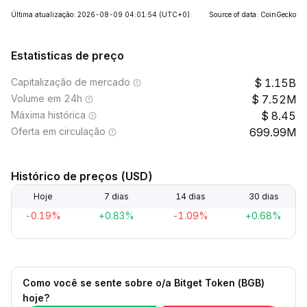
Última atualização: 2026-08-09 04:01:54
(UTC+0)
Source of data: CoinGecko
Estatisticas de preço
Capitalização de mercado
1.15B
Volume em 24h
7.52M
Máxima histórica
8.45
Oferta em circulação
699.99M
Histórico de preços (USD)
Hoje
7 dias
14 dias
30 dias
-0.19%
+0.83%
-1.09%
+0.68%
Como você se sente sobre o/a Bitget Token (BGB)
hoje?