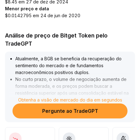
$8.45 em 27 de dez de 2024
Menor preço e data
$0.0142795 em 24 de jun de 2020
Análise de preço de Bitget Token pelo
TradeGPT
Atualmente, a BGB se beneficia da recuperação do
sentimento do mercado e de fundamentos
macroeconômicos positivos duplos
.
No curto prazo, o volume de negociação aumenta de
forma moderada, e os preços podem buscar a
resistência superior após uma consolidação estável na
faixa de suporte (referência: US$ 1,2~1,3)
Obtenha a visão de mercado do dia em segundos
.
No médio e longo prazo, com a confirmação da
Pergunte ao TradeGPT
tendência do setor e o fortalecimento da preferência
por alocação de capital, a BGB, como ativo central do
ecossistema, tem potencial para atrair continuamente
novos fluxos de capitais
.