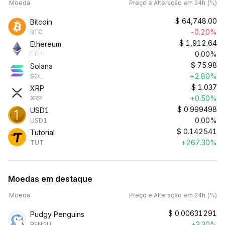
Moeda
Preço e Alteração em 24h (%)
$
64,748.00
Bitcoin
-0.20%
BTC
$
1,912.64
Ethereum
0.00%
ETH
$
75.98
Solana
+2.80%
SOL
$
1.037
XRP
+0.50%
XRP
$
0.999498
USD1
0.00%
USD1
$
0.142541
Tutorial
+267.30%
TUT
Moedas em destaque
Moeda
Preço e Alteração em 24h (%)
$
0.00631291
Pudgy Penguins
+3.30%
PENGU