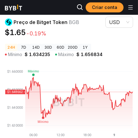
Criar conta
Preços de Criptomoedas
Preço de Bitget Token BGB
Preço de Bitget Token
BGB
USD
$1.65
-0.19%
24H
7D
14D
30D
60D
200D
1Y
Mínimo
$
1.634235
Máximo
$
1.656834