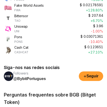
$
0.02178591
Fake World Assets
+128.80%
FWA
$
207.64
Bittensor
+6.70%
TAO
$
3.96
Uniswap
-1.00%
UNI
$
0.03071361
Pons
-10.40%
PONS
$
0.123651
Cash Cat
+27.10%
CASHCAT
Siga-nos nas redes sociais
Followers
+
Seguir
@BybitPortugues
Perguntas frequentes sobre BGB (Bitget
Token)