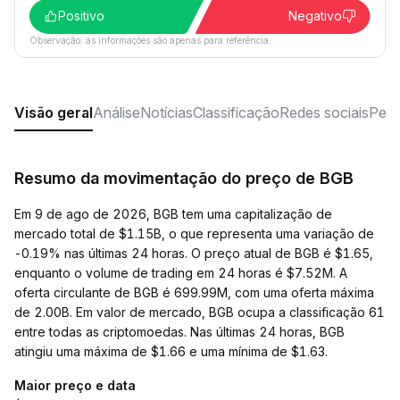
Positivo
Negativo
Observação: as informações são apenas para referência.
Visão geral
Análise
Notícias
Classificação
Redes sociais
Perg
Resumo da movimentação do preço de BGB
Em 9 de ago de 2026, BGB tem uma capitalização de
mercado total de $1.15B, o que representa uma variação de
-0.19% nas últimas 24 horas. O preço atual de BGB é $1.65,
enquanto o volume de trading em 24 horas é $7.52M. A
oferta circulante de BGB é 699.99M, com uma oferta máxima
de 2.00B. Em valor de mercado, BGB ocupa a classificação 61
entre todas as criptomoedas. Nas últimas 24 horas, BGB
atingiu uma máxima de $1.66 e uma mínima de $1.63.
Maior preço e data