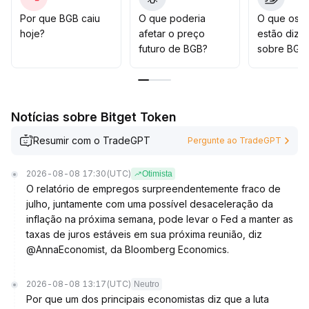
Recomenda-se adotar a estratégia de 'comprar nas
quedas e construir posição gradualmente',
Por que BGB caiu
O que poderia
O que os t
aproveitando as oportunidades de ondas
hoje?
afetar o preço
estão dize
impulsionadas pelo sentimento, enquanto faz alocação
futuro de BGB?
sobre BGB
estratégica para antecipar o ciclo de alta impulsionado
pelo valor
.
Notícias sobre Bitget Token
Resumir com o TradeGPT
Pergunte ao TradeGPT
2026-08-08 17:30
(UTC)
Otimista
O relatório de empregos surpreendentemente fraco de
julho, juntamente com uma possível desaceleração da
inflação na próxima semana, pode levar o Fed a manter as
taxas de juros estáveis em sua próxima reunião, diz
@AnnaEconomist, da Bloomberg Economics.
2026-08-08 13:17
(UTC)
Neutro
Por que um dos principais economistas diz que a luta