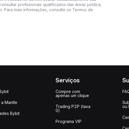
consultar profissionais qualificados das áreas jurídica,
do. Para mais informações, consulte os Termos de
Serviços
Su
Bybit
Compre com
FA
apenas um clique
a Mantle
Sub
Trading P2P (taxa
ou
0)
ades Bybit
Cen
Programa VIP
Cen