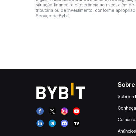
situação financeira e tolerância ao risco, além de 
tributária ou de investimento, conforme apropria
Serviço da Bybit.
Sobre
Sobre a 
Conheça 
Comunid
Anúncios