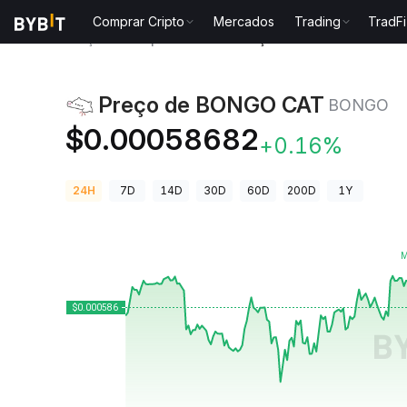
Comprar Cripto
Mercados
Trading
TradFi
Preços de Criptomoedas
Preço de BONGO CAT BO
Preço de BONGO CAT
BONGO
$0.00058682
+0.16%
24H
7D
14D
30D
60D
200D
1Y