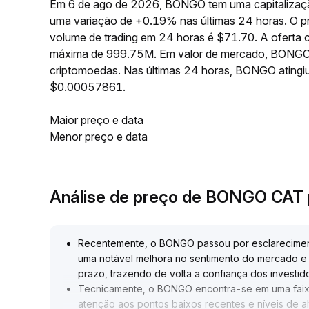
Em 6 de ago de 2026, BONGO tem uma capitalizaçã
uma variação de +0.19% nas últimas 24 horas. O
volume de trading em 24 horas é $71.70. A oferta
máxima de 999.75M. Em valor de mercado, BONGO o
criptomoedas. Nas últimas 24 horas, BONGO atin
$0.00057861.
Maior preço e data
Menor preço e data
Análise de preço de BONGO CAT
Recentemente, o BONGO passou por esclareciment
uma notável melhora no sentimento do mercado e a
prazo, trazendo de volta a confiança dos investid
Tecnicamente, o BONGO encontra-se em uma faixa 
atenção aos pontos baixos recentes e níveis de a