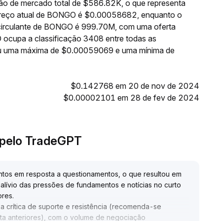
o de mercado total de $586.82K, o que representa
 preço atual de BONGO é $0.00058682, enquanto o
 circulante de BONGO é 999.70M, com uma oferta
cupa a classificação 3408 entre todas as
giu uma máxima de $0.00059069 e uma mínima de
$0.142768 em 20 de nov de 2024
$0.00002101 em 28 de fev de 2024
 pelo TradeGPT
os em resposta a questionamentos, o que resultou em
lívio das pressões de fundamentos e notícias no curto
ores
.
crítica de suporte e resistência (recomenda-se
lta anteriores), com o volume de negociação