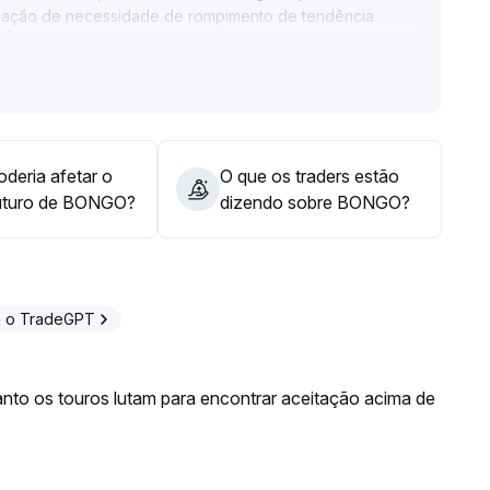
ulação de necessidade de rompimento de tendência
.
ratórios próximos ao limite inferior da faixa, com stop
 nível de resistência com confirmação, pode-se seguir a
perados e ajustar dinamicamente as posições para evitar
deria afetar o
O que os traders estão
uturo de BONGO?
dizendo sobre BONGO?
m o TradeGPT
nto os touros lutam para encontrar aceitação acima de