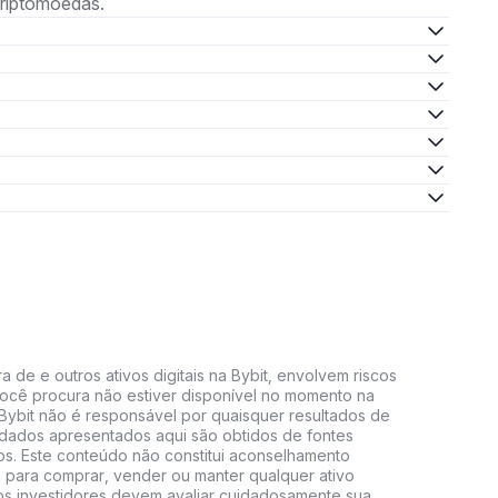
criptomoedas.
 de e outros ativos digitais na Bybit, envolvem riscos
e você procura não estiver disponível no momento na
A Bybit não é responsável por quaisquer resultados de
 dados apresentados aqui são obtidos de fontes
vos. Este conteúdo não constitui aconselhamento
 para comprar, vender ou manter qualquer ativo
s, os investidores devem avaliar cuidadosamente sua