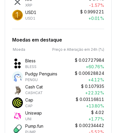
-1.57%
XRP
$
0.999221
USD1
+0.01%
USD1
Moedas em destaque
Moeda
Preço e Alteração em 24h (%)
$
0.02727984
Bless
+60.76%
BLESS
$
0.00628824
Pudgy Penguins
+4.12%
PENGU
$
0.107935
Cash Cat
+22.32%
CASHCAT
$
0.03116811
Cap
+13.80%
CAP
$
4.02
Uniswap
+1.77%
UNI
$
0.00234442
Pump.fun
-5.52%
PUMP