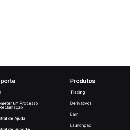
porte
Produtos
Q
Trading
meter um Processo
Derivativos
 Reclamação
Earn
tral de Ajuda
Launchpad
tral de Suporte