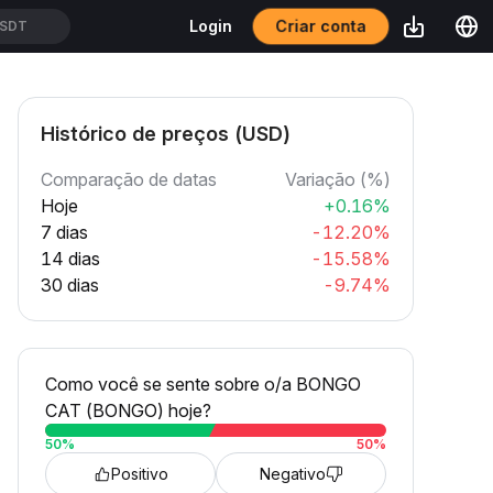
Criar conta
Login
USDT
Histórico de preços (USD)
Comparação de datas
Variação (%)
Hoje
+0.16%
7 dias
-12.20%
14 dias
-15.58%
30 dias
-9.74%
Como você se sente sobre o/a BONGO
CAT (BONGO) hoje?
50
%
50
%
Positivo
Negativo