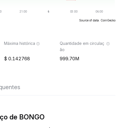
Source of data: CoinGecko
Máxima histórica
Quantidade em circulaç
ão
0.142768
999.70M
equentes
eço de BONGO