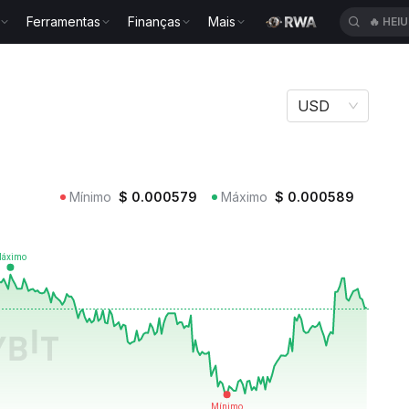
Ferramentas
Finanças
Mais
🔥
HEI
NGO
USD
Mínimo
$
0.000579
Máximo
$
0.000589