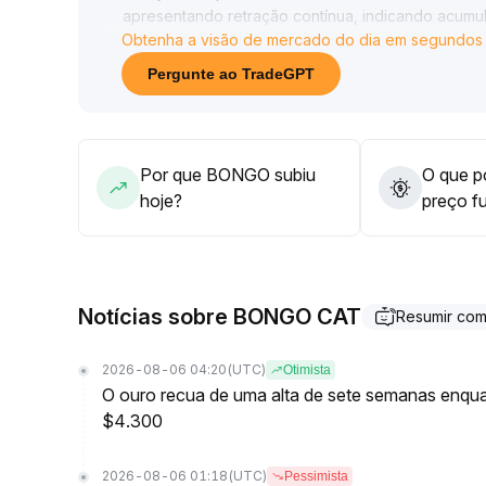
apresentando retração contínua, indicando acum
Obtenha a visão de mercado do dia em segundos
Estratégia sugerida: realizar posicionamentos explo
loss rigoroso; caso haja rompimento em volume do
Pergunte ao TradeGPT
tendência
.
É importante manter cautela diante de riscos ines
quedas resultantes de reversão de sentimento
.
Por que BONGO subiu
O que po
hoje?
preço f
Notícias sobre BONGO CAT
Resumir co
2026-08-06 04:20
(UTC)
Otimista
O ouro recua de uma alta de sete semanas enqua
$4.300
2026-08-06 01:18
(UTC)
Pessimista