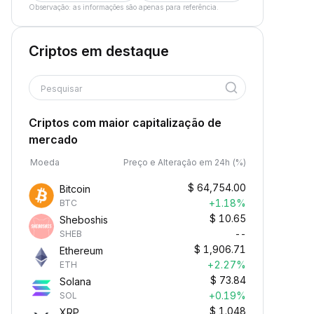
Observação: as informações são apenas para referência.
Criptos em destaque
Pesquisar
Criptos com maior capitalização de
mercado
Moeda
Preço e Alteração em 24h (%)
$
64,754.00
Bitcoin
+1.18%
BTC
$
10.65
Sheboshis
--
SHEB
$
1,906.71
Ethereum
+2.27%
ETH
$
73.84
Solana
+0.19%
SOL
$
1.048
XRP