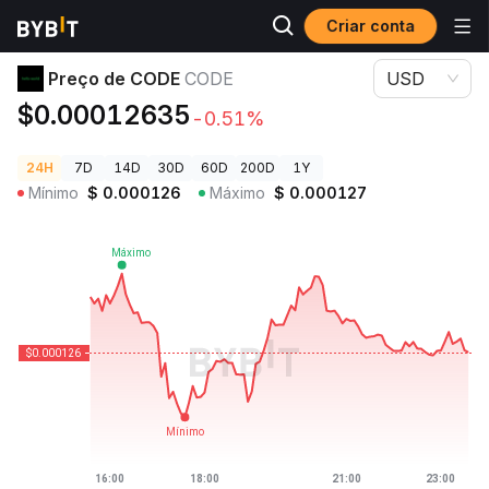
Criar conta
Preços de Criptomoedas
Preço de CODE CODE
Preço de CODE
CODE
USD
$0.00012635
-0.51%
24H
7D
14D
30D
60D
200D
1Y
Mínimo
$
0.000126
Máximo
$
0.000127