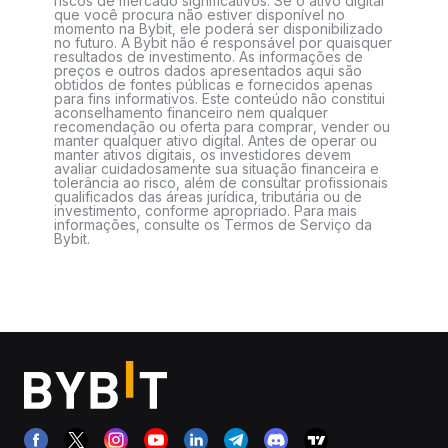
riscos de mercado significativos. Se o ativo digital
que você procura não estiver disponível no
momento na Bybit, ele poderá ser disponibilizado
no futuro. A Bybit não é responsável por quaisquer
resultados de investimento. As informações de
preços e outros dados apresentados aqui são
obtidos de fontes públicas e fornecidos apenas
para fins informativos. Este conteúdo não constitui
aconselhamento financeiro nem qualquer
recomendação ou oferta para comprar, vender ou
manter qualquer ativo digital. Antes de operar ou
manter ativos digitais, os investidores devem
avaliar cuidadosamente sua situação financeira e
tolerância ao risco, além de consultar profissionais
qualificados das áreas jurídica, tributária ou de
investimento, conforme apropriado. Para mais
informações, consulte os Termos de Serviço da
Bybit.