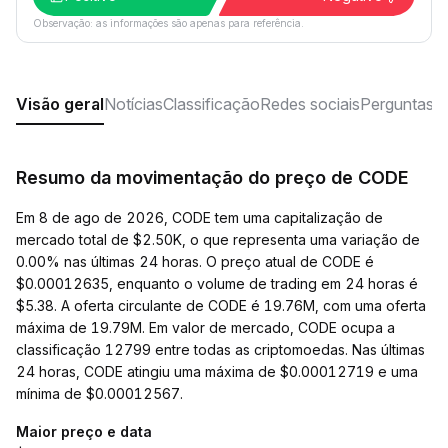
Observação: as informações são apenas para referência.
Visão geral
Notícias
Classificação
Redes sociais
Perguntas f
Resumo da movimentação do preço de CODE
Em 8 de ago de 2026, CODE tem uma capitalização de
mercado total de $2.50K, o que representa uma variação de
0.00% nas últimas 24 horas. O preço atual de CODE é
$0.00012635, enquanto o volume de trading em 24 horas é
$5.38. A oferta circulante de CODE é 19.76M, com uma oferta
máxima de 19.79M. Em valor de mercado, CODE ocupa a
classificação 12799 entre todas as criptomoedas. Nas últimas
24 horas, CODE atingiu uma máxima de $0.00012719 e uma
mínima de $0.00012567.
Maior preço e data