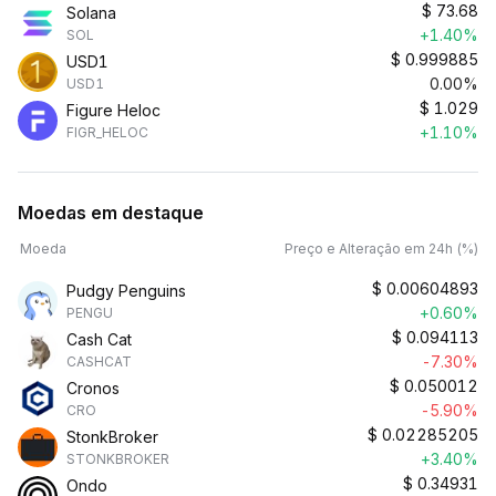
$
73.68
Solana
+1.40%
SOL
$
0.999885
USD1
0.00%
USD1
$
1.029
Figure Heloc
+1.10%
FIGR_HELOC
Moedas em destaque
Moeda
Preço e Alteração em 24h (%)
$
0.00604893
Pudgy Penguins
+0.60%
PENGU
$
0.094113
Cash Cat
-7.30%
CASHCAT
$
0.050012
Cronos
-5.90%
CRO
$
0.02285205
StonkBroker
+3.40%
STONKBROKER
$
0.34931
Ondo