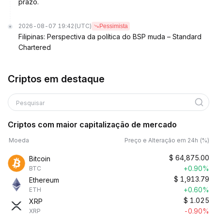
prazo.
2026-08-07 19:42
(UTC)
Pessimista
Filipinas: Perspectiva da política do BSP muda – Standard
Chartered
Criptos em destaque
Pesquisar
Criptos com maior capitalização de mercado
Moeda
Preço e Alteração em 24h (%)
$
64,875.00
Bitcoin
+0.90%
BTC
$
1,913.79
Ethereum
+0.60%
ETH
$
1.025
XRP
-0.90%
XRP