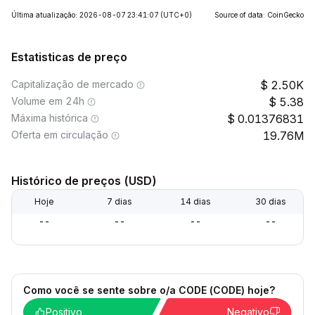
Última atualização: 2026-08-07 23:41:07
(UTC+0)
Source of data: CoinGecko
Estatisticas de preço
Capitalização de mercado
2.50K
Volume em 24h
5.38
Máxima histórica
0.01376831
Oferta em circulação
19.76M
Histórico de preços (USD)
Hoje
7 dias
14 dias
30 dias
--
--
--
--
Como você se sente sobre o/a CODE (CODE) hoje?
Positivo
Negativo