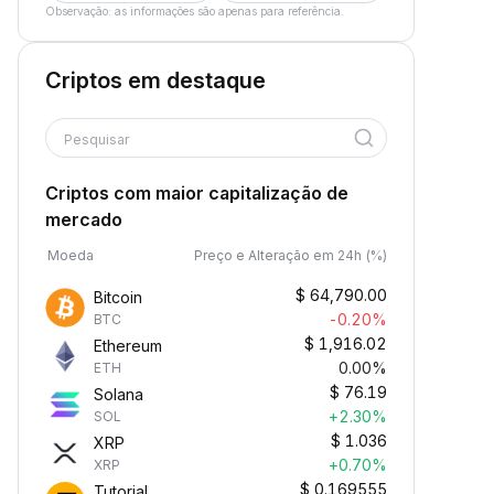
Observação: as informações são apenas para referência.
Criptos em destaque
Pesquisar
Criptos com maior capitalização de
mercado
Moeda
Preço e Alteração em 24h (%)
$
64,790.00
Bitcoin
-0.20%
BTC
$
1,916.02
Ethereum
0.00%
ETH
$
76.19
Solana
+2.30%
SOL
$
1.036
XRP
+0.70%
XRP
$
0.169555
Tutorial