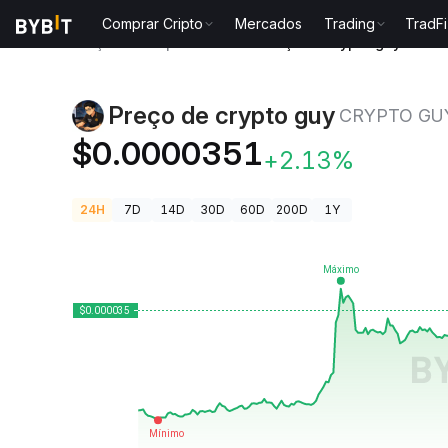
Comprar Cripto
Mercados
Trading
TradFi
Preços de Criptomoedas
Preço de crypto guy CRY
Preço de crypto guy
CRYPTO GU
$0.0000351
+2.13%
24H
7D
14D
30D
60D
200D
1Y