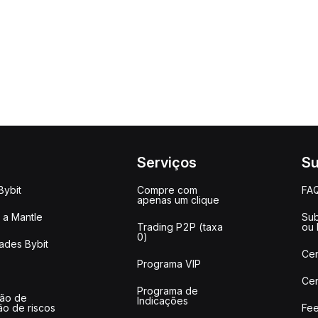
Serviços
Su
Bybit
Compre com
FA
apenas um clique
a Mantle
Sub
Trading P2P (taxa
ou
0)
ades Bybit
Cen
Programa VIP
Cen
Programa de
ção de
Indicações
ão de riscos
Fee