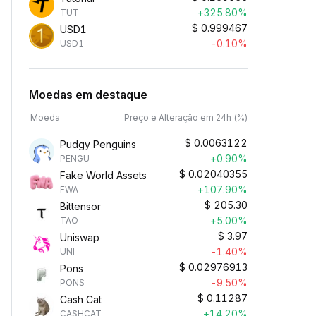
+325.80%
TUT
$
0.999467
USD1
-0.10%
USD1
Moedas em destaque
Moeda
Preço e Alteração em 24h (%)
$
0.0063122
Pudgy Penguins
+0.90%
PENGU
$
0.02040355
Fake World Assets
+107.90%
FWA
$
205.30
Bittensor
+5.00%
TAO
$
3.97
Uniswap
-1.40%
UNI
$
0.02976913
Pons
-9.50%
PONS
$
0.11287
Cash Cat
+14.20%
CASHCAT