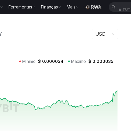
Ferramentas
Finanças
Mais
🔥
TUT
PTO GUY
Y
USD
Mínimo
$
0.000034
Máximo
$
0.000035