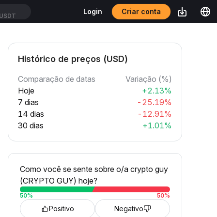
Criar conta
Login
USDT
Histórico de preços (USD)
Comparação de datas
Variação (%)
Hoje
+2.13%
7 dias
-25.19%
14 dias
-12.91%
30 dias
+1.01%
Como você se sente sobre o/a crypto guy
(CRYPTO GUY) hoje?
50
%
50
%
Positivo
Negativo