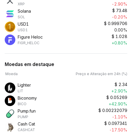
-2.90%
XRP
$
73.48
Solana
-0.20%
SOL
$
0.999706
USD1
0.00%
USD1
$
1.028
Figure Heloc
+0.80%
FIGR_HELOC
Moedas em destaque
Moeda
Preço e Alteração em 24h (%)
$
2.34
Lighter
+2.90%
LIT
$
0.05269
Biconomy
+42.90%
BICO
$
0.00232079
Pump.fun
-1.10%
PUMP
$
0.097341
Cash Cat
-17.50%
CASHCAT