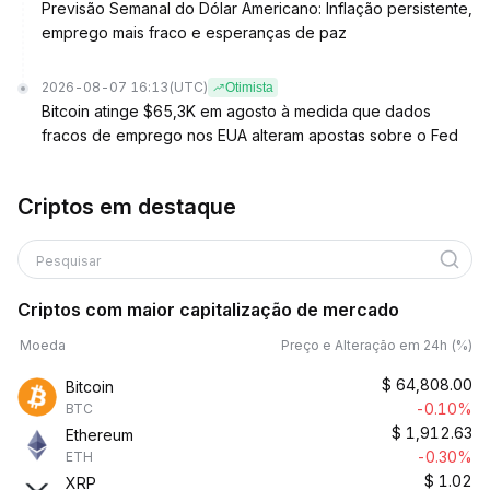
Previsão Semanal do Dólar Americano: Inflação persistente,
emprego mais fraco e esperanças de paz
2026-08-07 16:13
(UTC)
Otimista
Bitcoin atinge $65,3K em agosto à medida que dados
fracos de emprego nos EUA alteram apostas sobre o Fed
Criptos em destaque
Pesquisar
Criptos com maior capitalização de mercado
Moeda
Preço e Alteração em 24h (%)
$
64,808.00
Bitcoin
-0.10%
BTC
$
1,912.63
Ethereum
-0.30%
ETH
$
1.02
XRP