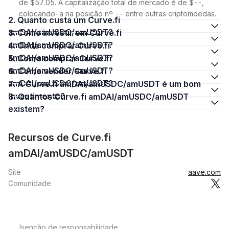
de $57.05. A capitalização total de mercado é de $--,
colocando-a na posição nº -- entre outras criptomoedas.
2. Quanto custa um Curve.fi
amDAI/amUSDC/amUSDT?
3. Como investir em Curve.fi
amDAI/amUSDC/amUSDT?
4. Onde comprar Curve.fi
amDAI/amUSDC/amUSDT?
5. Como comprar Curve.fi
amDAI/amUSDC/amUSDT?
6. Como vender Curve.fi
amDAI/amUSDC/amUSDT?
7. A Curve.fi amDAI/amUSDC/amUSDT é um bom
investimento?
8. Quantos Curve.fi amDAI/amUSDC/amUSDT
existem?
Recursos de Curve.fi
amDAI/amUSDC/amUSDT
Site
aave.com
Comunidade
Isenção de responsabilidade