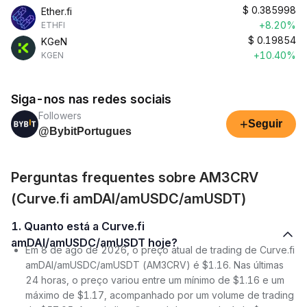
$
0.385998
Ether.fi
+8.20%
ETHFI
$
0.19854
KGeN
+10.40%
KGEN
Siga-nos nas redes sociais
Followers
+
Seguir
@BybitPortugues
Perguntas frequentes sobre AM3CRV
(Curve.fi amDAI/amUSDC/amUSDT)
1. Quanto está a Curve.fi
amDAI/amUSDC/amUSDT hoje?
Em 8 de ago de 2026, o preço atual de trading de Curve.fi
amDAI/amUSDC/amUSDT (AM3CRV) é $1.16. Nas últimas
24 horas, o preço variou entre um mínimo de $1.16 e um
máximo de $1.17, acompanhado por um volume de trading