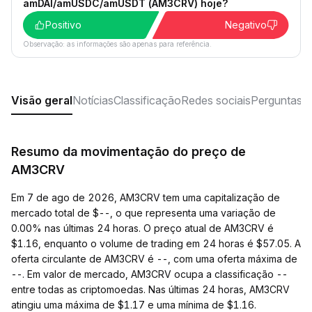
amDAI/amUSDC/amUSDT (AM3CRV) hoje?
Positivo
Negativo
Observação: as informações são apenas para referência.
Visão geral
Notícias
Classificação
Redes sociais
Perguntas f
Resumo da movimentação do preço de
AM3CRV
Em 7 de ago de 2026, AM3CRV tem uma capitalização de
mercado total de $--, o que representa uma variação de
0.00% nas últimas 24 horas. O preço atual de AM3CRV é
$1.16, enquanto o volume de trading em 24 horas é $57.05. A
oferta circulante de AM3CRV é --, com uma oferta máxima de
--. Em valor de mercado, AM3CRV ocupa a classificação --
entre todas as criptomoedas. Nas últimas 24 horas, AM3CRV
atingiu uma máxima de $1.17 e uma mínima de $1.16.