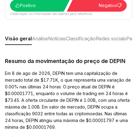
Positivo
Negativo
Observação: as informações são apenas para referência.
Visão geral
Análise
Notícias
Classificação
Redes sociais
Perg
Resumo da movimentação do preço de DEPIN
Em 8 de ago de 2026, DEPIN tem uma capitalização de
mercado total de $17.71K, o que representa uma variação de
0.00% nas últimas 24 horas. O preço atual de DEPIN é
$0.00001771, enquanto o volume de trading em 24 horas é
$73.45. A oferta circulante de DEPIN é 1.00B, com uma oferta
máxima de 1.00B. Em valor de mercado, DEPIN ocupa a
classificação 9032 entre todas as criptomoedas. Nas últimas
24 horas, DEPIN atingiu uma máxima de $0.00001797 e uma
mínima de $0.00001769.