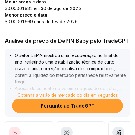
Maior preço e data
$0.00061931 em 30 de ago de 2025
Menor preço e data
$0.00001669 em 5 de fev de 2026
Análise de preço de DePIN Baby pelo TradeGPT
O setor DEPIN mostrou uma recuperação no final do
ano, refletindo uma estabilização técnica de curto
prazo e uma correção proativa dos compradores,
porém a liquidez do mercado permanece relativamente
frágil
.
Apesar do aumento no volume negociado do setor, a
base para recuperação do sentimento é ainda
Obtenha a visão de mercado do dia em segundos
superficial
.
Pergunte ao TradeGPT
Recomenda-se cautela para investidores de curto
prazo, evitando compras motivadas pelo impulso
emocional e monitorando atentamente as médias
móveis e a continuidade dos fluxos de capital; para o
médio e longo prazo, o foco deve estar na expansão