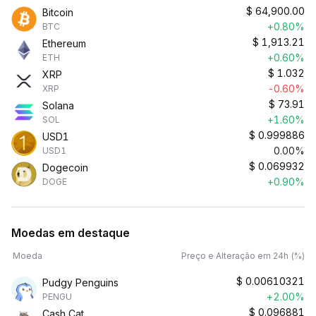
$
64,900.00
Bitcoin
+0.80%
BTC
$
1,913.21
Ethereum
+0.60%
ETH
$
1.032
XRP
-0.60%
XRP
$
73.91
Solana
+1.60%
SOL
$
0.999886
USD1
0.00%
USD1
$
0.069932
Dogecoin
+0.90%
DOGE
Moedas em destaque
Moeda
Preço e Alteração em 24h (%)
$
0.00610321
Pudgy Penguins
+2.00%
PENGU
$
0.096881
Cash Cat