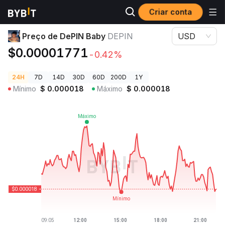
Criar conta
Preços de Criptomoedas
Preço de DePIN Baby DEPIN
Preço de DePIN Baby
DEPIN
USD
$0.00001771
-0.42%
24H
7D
14D
30D
60D
200D
1Y
Mínimo
$
0.000018
Máximo
$
0.000018