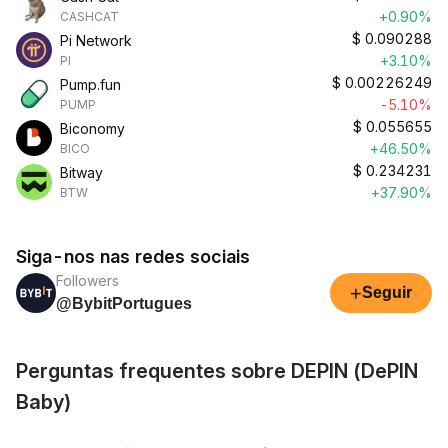
+0.90%
CASHCAT
$
0.090288
Pi Network
+3.10%
PI
$
0.00226249
Pump.fun
-5.10%
PUMP
$
0.055655
Biconomy
+46.50%
BICO
$
0.234231
Bitway
+37.90%
BTW
Siga-nos nas redes sociais
Followers
+
Seguir
@BybitPortugues
Perguntas frequentes sobre DEPIN (DePIN
Baby)