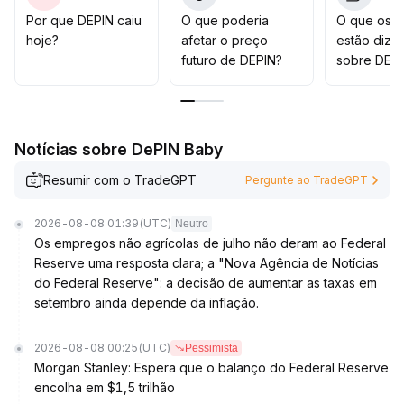
da rede de ativos reais dos projetos e nos avanços da
Por que DEPIN caiu
O que poderia
O que os t
implementação
.
hoje?
afetar o preço
estão dize
Se a liquidez e os fundamentos não apresentarem
futuro de DEPIN?
sobre DEPI
melhorias substanciais, a recuperação entre 13% e
15% pode não se transformar em uma tendência de
alta sustentável a longo prazo
.
Notícias sobre DePIN Baby
Resumir com o TradeGPT
Pergunte ao TradeGPT
2026-08-08 01:39
(UTC)
Neutro
Os empregos não agrícolas de julho não deram ao Federal
Reserve uma resposta clara; a "Nova Agência de Notícias
do Federal Reserve": a decisão de aumentar as taxas em
setembro ainda depende da inflação.
2026-08-08 00:25
(UTC)
Pessimista
Morgan Stanley: Espera que o balanço do Federal Reserve
encolha em $1,5 trilhão