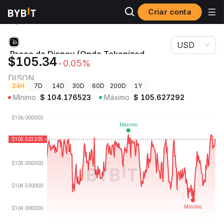
Criar conta
Preços de
Preço de Disney (Ondo Tokenized Stock)
Criptomoedas
DISON
USD
Preço de Disney (Ondo Tokenized
$105.34
-0.05%
Stock)
DISON
24H
7D
14D
30D
60D
200D
1Y
Mínimo
$
104.176523
Máximo
$
105.627292