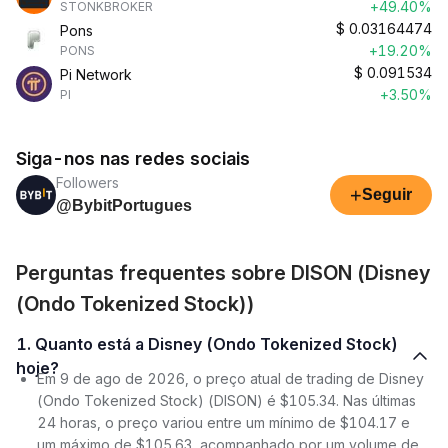
+49.40%
STONKBROKER
$
0.03164474
Pons
+19.20%
PONS
$
0.091534
Pi Network
+3.50%
PI
Siga-nos nas redes sociais
Followers
+
Seguir
@BybitPortugues
Perguntas frequentes sobre DISON (Disney
(Ondo Tokenized Stock))
1. Quanto está a Disney (Ondo Tokenized Stock)
hoje?
Em 9 de ago de 2026, o preço atual de trading de Disney
(Ondo Tokenized Stock) (DISON) é $105.34. Nas últimas
24 horas, o preço variou entre um mínimo de $104.17 e
um máximo de $105.63, acompanhado por um volume de