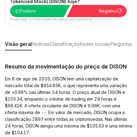
Tokenized Stock) (DISON) hoje?
Positivo
Negativo
Observação: as informações são apenas para referência.
Visão geral
Notícias
Classificação
Redes sociais
Perguntas f
Resumo da movimentação do preço de DISON
Em 8 de ago de 2026, DISON tem uma capitalização de
mercado total de $954.85K, o que representa uma variação
de +0.99% nas últimas 24 horas. O preço atual de DISON é
$105.34, enquanto o volume de trading em 24 horas é
$66.41K. A oferta circulante de DISON é 9.06K, com uma
oferta máxima de --. Em valor de mercado, DISON ocupa a
classificação 2897 entre todas as criptomoedas. Nas últimas
24 horas, DISON atingiu uma máxima de $105.63 e uma mínima
de $104.17.