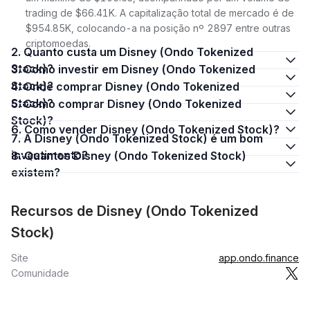
trading de $66.41K. A capitalização total de mercado é de
$954.85K, colocando-a na posição nº 2897 entre outras
criptomoedas.
2. Quanto custa um Disney (Ondo Tokenized
Stock)?
3. Como investir em Disney (Ondo Tokenized
Stock)?
4. Onde comprar Disney (Ondo Tokenized
Stock)?
5. Como comprar Disney (Ondo Tokenized
Stock)?
6. Como vender Disney (Ondo Tokenized Stock)?
7. A Disney (Ondo Tokenized Stock) é um bom
investimento?
8. Quantos Disney (Ondo Tokenized Stock)
existem?
Recursos de Disney (Ondo Tokenized
Stock)
Site
app.ondo.finance
Comunidade