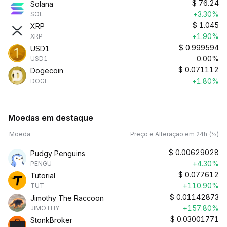
$
76.24
Solana
+3.30%
SOL
$
1.045
XRP
+1.90%
XRP
$
0.999594
USD1
0.00%
USD1
$
0.071112
Dogecoin
+1.80%
DOGE
Moedas em destaque
Moeda
Preço e Alteração em 24h (%)
$
0.00629028
Pudgy Penguins
+4.30%
PENGU
$
0.077612
Tutorial
+110.90%
TUT
$
0.01142873
Jimothy The Raccoon
+157.80%
JIMOTHY
$
0.03001771
StonkBroker