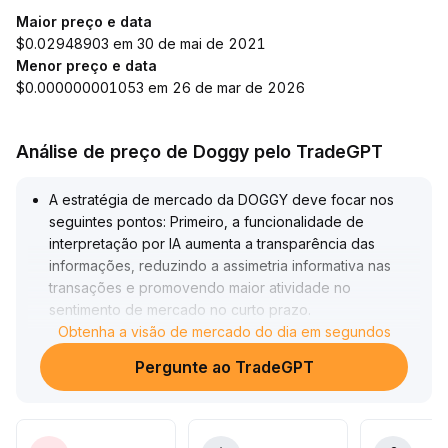
Maior preço e data
$0.02948903 em 30 de mai de 2021
Menor preço e data
$0.000000001053 em 26 de mar de 2026
Análise de preço de Doggy pelo TradeGPT
A estratégia de mercado da DOGGY deve focar nos
seguintes pontos: Primeiro, a funcionalidade de
interpretação por IA aumenta a transparência das
informações, reduzindo a assimetria informativa nas
transações e promovendo maior atividade no
sentimento de mercado no curto prazo
.
No entanto, é preciso estar atento ao risco de correção
Obtenha a visão de mercado do dia em segundos
caso diminua o interesse nas funcionalidades
Pergunte ao TradeGPT
populares
.
Em segundo lugar, a faixa de suporte chave do Bitcoin
entre US$ 95
.
500 e US$ 97
.