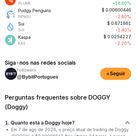
+16.60%
PLUME
$
0.00600446
Pudgy Penguins
-2.80%
PENGU
$
0.671861
Sui
-1.40%
SUI
$
0.0254227
Kaspa
-2.20%
KAS
Siga-nos nas redes sociais
Followers
+
Seguir
@BybitPortugues
Perguntas frequentes sobre DOGGY
(Doggy)
1. Quanto está a Doggy hoje?
Em 7 de ago de 2026, o preço atual de trading de Doggy