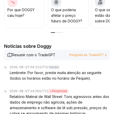
000 serve como indicador do sentimento do mercado
.
Se o Bitcoin mantiver esse suporte, o sentimento de
Por que DOGGY
O que poderia
O que os t
alta para DOGGY se reforça; caso contrário, aumenta a
caiu hoje?
afetar o preço
estão dize
pressão de ajuste do mercado e o risco de curto prazo
futuro de DOGGY?
sobre DOG
para DOGGY
.
Além disso, é importante monitorar continuamente o
papel do ecossistema da plataforma e do engajamento
comunitário no suporte ao valor de longo prazo da
Notícias sobre Doggy
DOGE
.
Recomendações estratégicas: observar atentamente a
Resumir com o TradeGPT
Pergunte ao TradeGPT
faixa de suporte do Bitcoin e as mudanças no volume
de negociação da DOGGY para ajustar as posições de
2026-08-07 04:31
(UTC)
Neutro
forma flexível conforme as variações de sentimento do
Lembrete: Por favor, preste muita atenção ao seguinte
mercado
.
(todos os horários estão no horário de Pequim).
2026-08-07 04:29
(UTC)
Pessimista
Relatório Matinal de Wall Street: Tons agressivos antes dos
dados de emprego não agrícola, ações de
armazenamento e software de IA sob pressão, preços do
cobre se aproximando de máximas históricas.