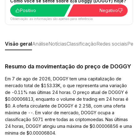
Como você se sente sobre o/a Doggy (DOGGY) hoje?
Positivo
Negativo
Observação: as informações são apenas para referência.
Visão geral
Análise
Notícias
Classificação
Redes sociais
Perg
Resumo da movimentação do preço de DOGGY
Em 7 de ago de 2026, DOGGY tem uma capitalização de
mercado total de $153.33K, o que representa uma variação
de -0.11% nas últimas 24 horas. O preço atual de DOGGY é
$0.00006813, enquanto o volume de trading em 24 horas é
$0. A oferta circulante de DOGGY é 2.25B, com uma oferta
máxima de --. Em valor de mercado, DOGGY ocupa a
classificação 5071 entre todas as criptomoedas. Nas últimas
24 horas, DOGGY atingiu uma máxima de $0.00006856 e uma
mínima de $0.00006804.