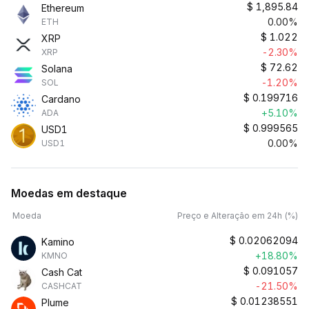
$
1,895.84
Ethereum
0.00%
ETH
$
1.022
XRP
-2.30%
XRP
$
72.62
Solana
-1.20%
SOL
$
0.199716
Cardano
+5.10%
ADA
$
0.999565
USD1
0.00%
USD1
Moedas em destaque
Moeda
Preço e Alteração em 24h (%)
$
0.02062094
Kamino
+18.80%
KMNO
$
0.091057
Cash Cat
-21.50%
CASHCAT
$
0.01238551
Plume