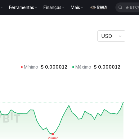
Ferramentas
Finanças
Mais
🔥
BTC
DOUG
USD
Mínimo
$
0.000012
Máximo
$
0.000012