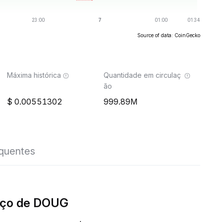
Source of data: CoinGecko
Máxima histórica
Quantidade em circulaç
ão
0.00551302
999.89M
equentes
eço de DOUG