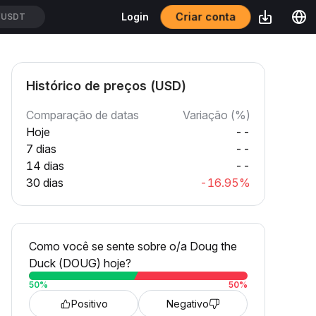
Criar conta
Login
/USDT
Histórico de preços (USD)
Comparação de datas
Variação (%)
Hoje
--
7 dias
--
14 dias
--
30 dias
-16.95%
Como você se sente sobre o/a Doug the
Duck (DOUG) hoje?
50
%
50
%
Positivo
Negativo