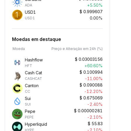
+5.50%
ADA
$
0.999607
USD1
0.00%
USD1
Moedas em destaque
Moeda
Preço e Alteração em 24h (%)
$
0.03003156
Hashflow
+60.60%
HFT
$
0.100994
Cash Cat
-11.00%
CASHCAT
$
0.090088
Canton
-12.20%
CC
$
0.675069
Sui
-2.40%
SUI
$
0.00000281
Pepe
-2.10%
PEPE
$
55.83
Hyperliquid
-2.10%
HYPE