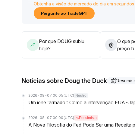
Obtenha a visão de mercado do dia em segundos
Recomenda-se que os investidores continuem mo
ressonância com a alta dos preços; caso o preço 
Pergunte ao TradeGPT
0,83-0,89 USDT), a tendência de alta no médio e
Caso contrário, os riscos de movimentos laterai
prudente priorizar uma abordagem defensiva e aj
Por que DOUG subiu
O que po
hoje?
preço f
Notícias sobre Doug the Duck
Resumir
2026-08-07 00:05
(UTC)
Neutro
Um iene 'armado': Como a intervenção EUA-Jap
2026-08-07 00:00
(UTC)
Pessimista
A Nova Filosofia do Fed Pode Ser uma Receita pa