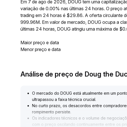
Em 7 de ago de 2026, DOUG tem uma capitalização
variação de 0.00% nas últimas 24 horas. O preço
trading em 24 horas é $29.86. A oferta circulant
999.96M. Em valor de mercado, DOUG ocupa a clas
últimas 24 horas, DOUG atingiu uma máxima de $
Maior preço e data
Menor preço e data
Análise de preço de Doug the Du
O mercado do DOUG está atualmente em um ponto 
ultrapassou a faixa técnica crucial
.
No curto prazo, os desacordos entre compradores 
rompimento persiste
.
Os indicadores técnicos e o volume de negociaçõe
com o preço oscilando continuamente entre os prin