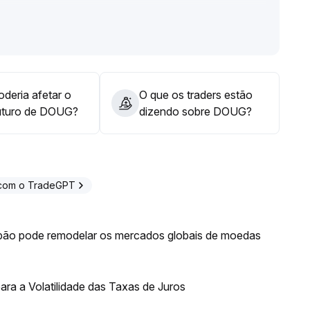
nitorando o aumento do volume e uma possível
supere e se mantenha acima do intervalo central (como
 longo prazo poderá se consolidar
.
s ou correções descendentes permanecem altos, sendo
ustes dinâmicos
.
deria afetar o
O que os traders estão
uturo de DOUG?
dizendo sobre DOUG?
 com o TradeGPT
ão pode remodelar os mercados globais de moedas
ra a Volatilidade das Taxas de Juros