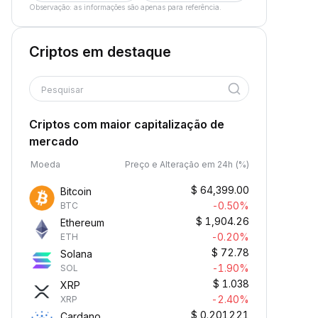
Observação: as informações são apenas para referência.
Criptos em destaque
Pesquisar
Criptos com maior capitalização de
mercado
Moeda
Preço e Alteração em 24h (%)
$
64,399.00
Bitcoin
-0.50%
BTC
$
1,904.26
Ethereum
-0.20%
ETH
$
72.78
Solana
-1.90%
SOL
$
1.038
XRP
-2.40%
XRP
$
0.201221
Cardano