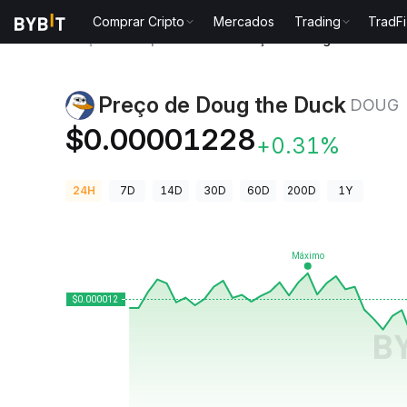
Comprar Cripto
Mercados
Trading
TradFi
Preços de Criptomoedas
Preço de Doug the Duck 
Preço de Doug the Duck
DOUG
$0.00001228
+0.31%
24H
7D
14D
30D
60D
200D
1Y