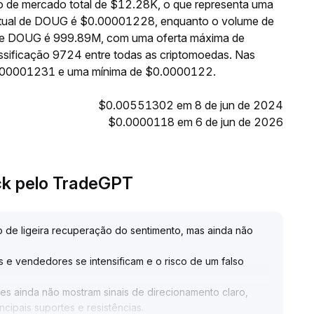
 de mercado total de $12.28K, o que representa uma
 atual de DOUG é $0.00001228, enquanto o volume de
e de DOUG é 999.89M, com uma oferta máxima de
sificação 9724 entre todas as criptomoedas. Nas
0.00001231 e uma mínima de $0.0000122.
$0.00551302 em 8 de jun de 2024
$0.0000118 em 6 de jun de 2026
ck pelo TradeGPT
de ligeira recuperação do sentimento, mas ainda não
e vendedores se intensificam e o risco de um falso
s ainda não mostram sinais de direcionamento claro,
cipais suportes e resistências
.