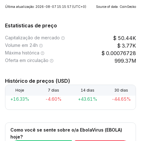
Última atualização: 2026-08-07 15:15:57
(UTC+0)
Source of data: CoinGecko
Estatisticas de preço
Capitalização de mercado
50.44K
Volume em 24h
3.77K
Máxima histórica
0.00076728
Oferta em circulação
999.37M
Histórico de preços (USD)
Hoje
7 dias
14 dias
30 dias
+16.33%
-4.60%
+43.61%
-44.65%
Como você se sente sobre o/a EbolaVirus (EBOLA)
hoje?