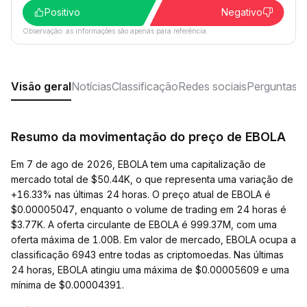
Positivo
Negativo
Observação: as informações são apenas para referência.
Visão geral
Notícias
Classificação
Redes sociais
Perguntas f
Resumo da movimentação do preço de EBOLA
Em 7 de ago de 2026, EBOLA tem uma capitalização de
mercado total de $50.44K, o que representa uma variação de
+16.33% nas últimas 24 horas. O preço atual de EBOLA é
$0.00005047, enquanto o volume de trading em 24 horas é
$3.77K. A oferta circulante de EBOLA é 999.37M, com uma
oferta máxima de 1.00B. Em valor de mercado, EBOLA ocupa a
classificação 6943 entre todas as criptomoedas. Nas últimas
24 horas, EBOLA atingiu uma máxima de $0.00005609 e uma
mínima de $0.00004391.