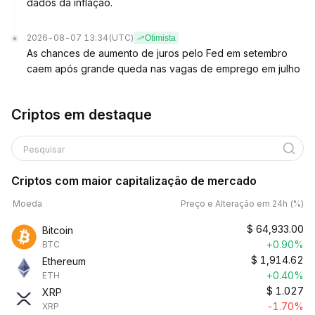
dados da inflação.
2026-08-07 13:34
(UTC)
Otimista
As chances de aumento de juros pelo Fed em setembro
caem após grande queda nas vagas de emprego em julho
Criptos em destaque
Pesquisar
Criptos com maior capitalização de mercado
Moeda
Preço e Alteração em 24h (%)
$
64,933.00
Bitcoin
+0.90%
BTC
$
1,914.62
Ethereum
+0.40%
ETH
$
1.027
XRP
-1.70%
XRP