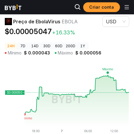
Criar conta
Preços de Criptomoedas
Preço de EbolaVirus EBOLA
Preço de EbolaVirus
EBOLA
USD
$0.00005047
+16.33%
24H
7D
14D
30D
60D
200D
1Y
Mínimo
$
0.000043
Máximo
$
0.000056