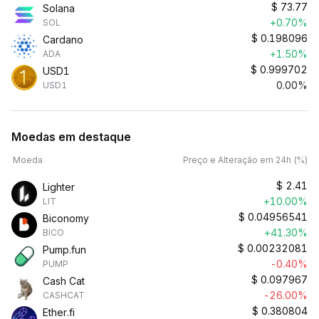
$
73.77
Solana
+0.70%
SOL
$
0.198096
Cardano
+1.50%
ADA
$
0.999702
USD1
0.00%
USD1
Moedas em destaque
Moeda
Preço e Alteração em 24h (%)
$
2.41
Lighter
+10.00%
LIT
$
0.04956541
Biconomy
+41.30%
BICO
$
0.00232081
Pump.fun
-0.40%
PUMP
$
0.097967
Cash Cat
-26.00%
CASHCAT
$
0.380804
Ether.fi