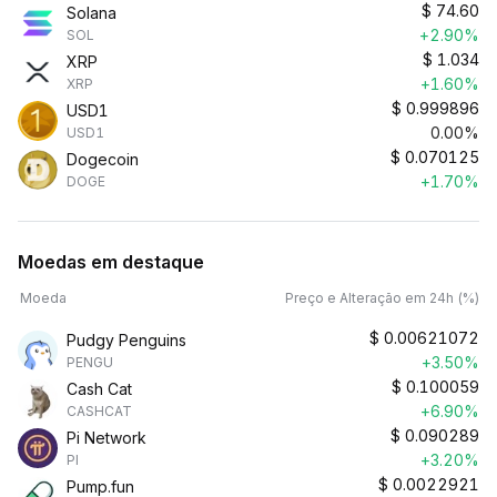
$
74.60
Solana
+2.90%
SOL
$
1.034
XRP
+1.60%
XRP
$
0.999896
USD1
0.00%
USD1
$
0.070125
Dogecoin
+1.70%
DOGE
Moedas em destaque
Moeda
Preço e Alteração em 24h (%)
$
0.00621072
Pudgy Penguins
+3.50%
PENGU
$
0.100059
Cash Cat
+6.90%
CASHCAT
$
0.090289
Pi Network
+3.20%
PI
$
0.0022921
Pump.fun