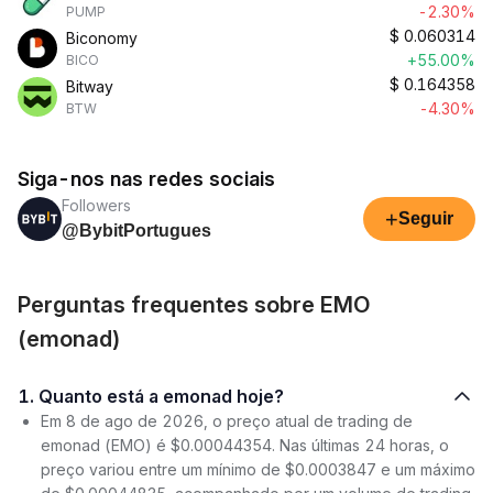
-2.30%
PUMP
$
0.060314
Biconomy
+55.00%
BICO
$
0.164358
Bitway
-4.30%
BTW
Siga-nos nas redes sociais
Followers
+
Seguir
@BybitPortugues
Perguntas frequentes sobre EMO
(emonad)
1. Quanto está a emonad hoje?
Em 8 de ago de 2026, o preço atual de trading de
emonad (EMO) é $0.00044354. Nas últimas 24 horas, o
preço variou entre um mínimo de $0.0003847 e um máximo