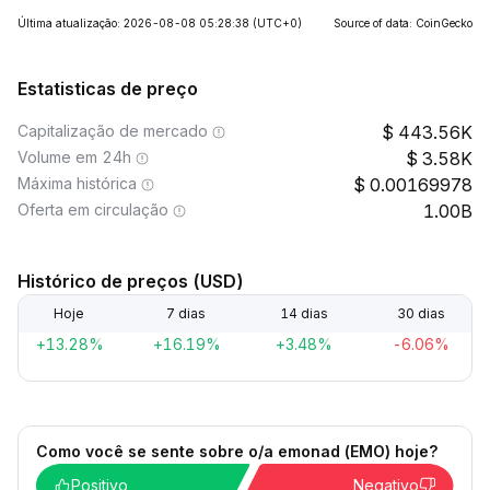
Última atualização: 2026-08-08 05:28:38
(UTC+0)
Source of data: CoinGecko
Estatisticas de preço
Capitalização de mercado
443.56K
Volume em 24h
3.58K
Máxima histórica
0.00169978
Oferta em circulação
1.00B
Histórico de preços (USD)
Hoje
7 dias
14 dias
30 dias
+13.28%
+16.19%
+3.48%
-6.06%
Como você se sente sobre o/a emonad (EMO) hoje?
Positivo
Negativo