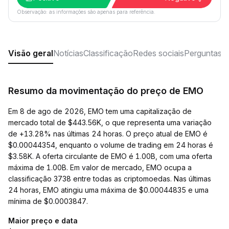
Observação: as informações são apenas para referência.
Visão geral
Notícias
Classificação
Redes sociais
Perguntas f
Resumo da movimentação do preço de EMO
Em 8 de ago de 2026, EMO tem uma capitalização de
mercado total de $443.56K, o que representa uma variação
de +13.28% nas últimas 24 horas. O preço atual de EMO é
$0.00044354, enquanto o volume de trading em 24 horas é
$3.58K. A oferta circulante de EMO é 1.00B, com uma oferta
máxima de 1.00B. Em valor de mercado, EMO ocupa a
classificação 3738 entre todas as criptomoedas. Nas últimas
24 horas, EMO atingiu uma máxima de $0.00044835 e uma
mínima de $0.0003847.
Maior preço e data