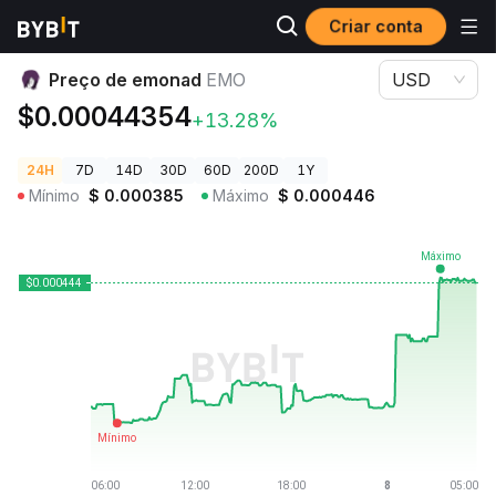
Criar conta
Preços de Criptomoedas
Preço de emonad EMO
Preço de emonad
EMO
USD
$0.00044354
+13.28%
24H
7D
14D
30D
60D
200D
1Y
Mínimo
$
0.000385
Máximo
$
0.000446