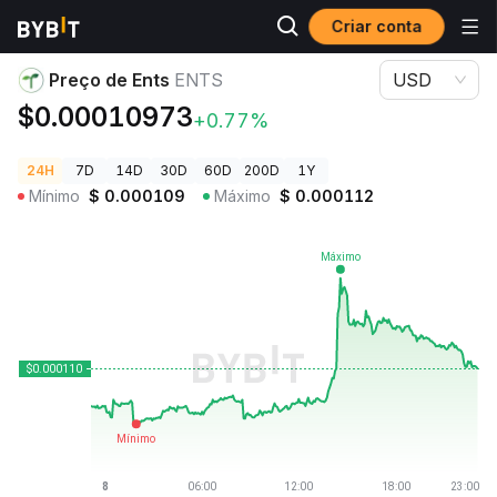
Criar conta
Preços de Criptomoedas
Preço de Ents ENTS
Preço de Ents
ENTS
USD
$0.00010973
+0.77%
24H
7D
14D
30D
60D
200D
1Y
Mínimo
$
0.000109
Máximo
$
0.000112