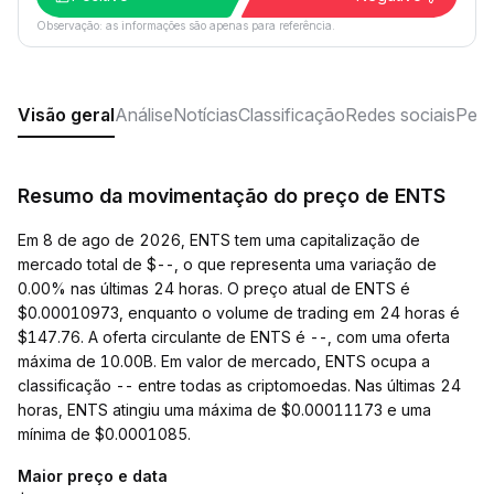
Observação: as informações são apenas para referência.
Visão geral
Análise
Notícias
Classificação
Redes sociais
Perg
Resumo da movimentação do preço de ENTS
Em 8 de ago de 2026, ENTS tem uma capitalização de
mercado total de $--, o que representa uma variação de
0.00% nas últimas 24 horas. O preço atual de ENTS é
$0.00010973, enquanto o volume de trading em 24 horas é
$147.76. A oferta circulante de ENTS é --, com uma oferta
máxima de 10.00B. Em valor de mercado, ENTS ocupa a
classificação -- entre todas as criptomoedas. Nas últimas 24
horas, ENTS atingiu uma máxima de $0.00011173 e uma
mínima de $0.0001085.
Maior preço e data