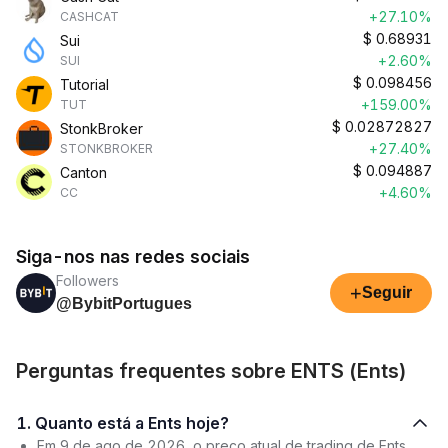
+27.10%
CASHCAT
$
0.68931
Sui
+2.60%
SUI
$
0.098456
Tutorial
+159.00%
TUT
$
0.02872827
StonkBroker
+27.40%
STONKBROKER
$
0.094887
Canton
+4.60%
CC
Siga-nos nas redes sociais
Followers
+
Seguir
@BybitPortugues
Perguntas frequentes sobre ENTS (Ents)
1. Quanto está a Ents hoje?
Em 9 de ago de 2026, o preço atual de trading de Ents