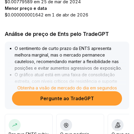
$0.00779589 em 25 de mar de 2024
Menor preço e data
$0.000000001642 em 1 de abr de 2026
Análise de preço de Ents pelo TradeGPT
O sentimento de curto prazo da ENTS apresenta
melhora marginal, mas o mercado permanece
cauteloso, recomendando manter a flexibilidade nas
posições e evitar aumentos agressivos de exposição
.
O gráfico atual está em uma faixa de consolidação
estreita, com níveis críticos de resistência e suporte
localizados respectivamente na faixa de US$ 1,18–
Obtenha a visão de mercado do dia em segundos
1,25 e US$ 1,06–1,10
.
Pergunte ao TradeGPT
Atenção para a direção da ruptura e o volume
acompanhado: um rompimento acima da resistência
com aumento de volume indica perspectiva de alta;
caso contrário, uma quebra abaixo do suporte pode
sinalizar risco de queda adicional
.
A estratégia deve focar operações dentro da faixa,