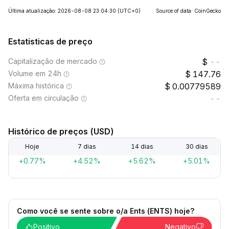
Última atualização: 2026-08-08 23:04:30
(UTC+0)
Source of data: CoinGecko
Estatisticas de preço
Capitalização de mercado
--
Volume em 24h
147.76
Máxima histórica
0.00779589
Oferta em circulação
--
Histórico de preços (USD)
Hoje
7 dias
14 dias
30 dias
+0.77%
+4.52%
+5.62%
+5.01%
Como você se sente sobre o/a Ents (ENTS) hoje?
Positivo
Negativo