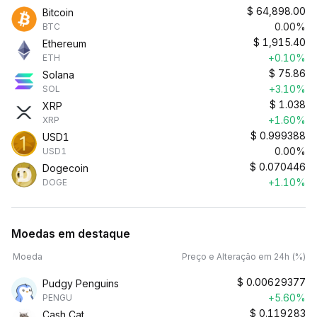
$
64,898.00
Bitcoin
0.00%
BTC
$
1,915.40
Ethereum
+0.10%
ETH
$
75.86
Solana
+3.10%
SOL
$
1.038
XRP
+1.60%
XRP
$
0.999388
USD1
0.00%
USD1
$
0.070446
Dogecoin
+1.10%
DOGE
Moedas em destaque
Moeda
Preço e Alteração em 24h (%)
$
0.00629377
Pudgy Penguins
+5.60%
PENGU
$
0.119283
Cash Cat