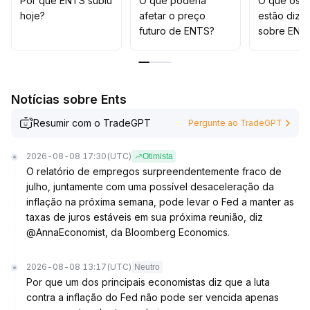
Por que ENTS subiu
O que poderia
O que os t
evitando exposição unilateral
.
hoje?
afetar o preço
estão dize
futuro de ENTS?
sobre ENT
Notícias sobre Ents
Resumir com o TradeGPT
Pergunte ao TradeGPT
2026-08-08 17:30
(UTC)
Otimista
O relatório de empregos surpreendentemente fraco de
julho, juntamente com uma possível desaceleração da
inflação na próxima semana, pode levar o Fed a manter as
taxas de juros estáveis em sua próxima reunião, diz
@AnnaEconomist, da Bloomberg Economics.
2026-08-08 13:17
(UTC)
Neutro
Por que um dos principais economistas diz que a luta
contra a inflação do Fed não pode ser vencida apenas