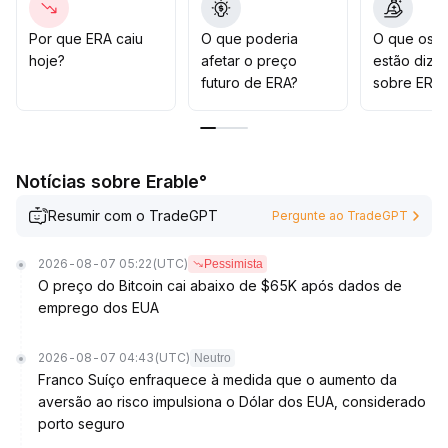
mercado
.
No início de agosto, fatores geopolíticos e a alta das
Por que ERA caiu
O que poderia
O que os t
ações americanas impulsionaram uma recuperação
hoje?
afetar o preço
estão dize
técnica do ERA, que atualmente oscila entre US$ 0,063
futuro de ERA?
sobre ERA?
e US$ 0,080
.
Recomenda-se observar testes repetidos dos suportes
inferiores e resistências superiores; caso a faixa seja
rompida, deve-se ajustar posições de forma flexível
Notícias sobre Erable°
conforme a política macroeconômica e dinâmica de
fluxos de capital
.
Resumir com o TradeGPT
Pergunte ao TradeGPT
Para operações de curto prazo, favorecem-se
estratégias de venda nas altas e compra nas baixas
2026-08-07 05:22
(UTC)
Pessimista
dentro do intervalo; investidores conservadores devem
O preço do Bitcoin cai abaixo de $65K após dados de
permanecer atentos
.
emprego dos EUA
2026-08-07 04:43
(UTC)
Neutro
Franco Suíço enfraquece à medida que o aumento da
aversão ao risco impulsiona o Dólar dos EUA, considerado
porto seguro