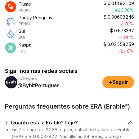
$
0.01192109
Plume
+10.30%
PLUME
$
0.00608246
Pudgy Penguins
-2.70%
PENGU
$
0.673367
Sui
-1.90%
SUI
$
0.02558259
Kaspa
-2.40%
KAS
Siga-nos nas redes sociais
Followers
+
Seguir
@BybitPortugues
Perguntas frequentes sobre ERA (Erable°)
1. Quanto está a Erable° hoje?
Em 7 de ago de 2026, o preço atual de trading de Erable°
(ERA) é $0.00037872. Nas últimas 24 horas, o preço