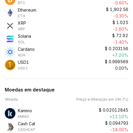
-0.60%
BTC
$
1,902.56
Ethereum
-0.30%
ETH
$
1.025
XRP
-2.60%
XRP
$
72.92
Solana
-1.40%
SOL
$
0.203156
Cardano
+7.20%
ADA
$
0.999569
USD1
0.00%
USD1
Moedas em destaque
Moeda
Preço e Alteração em 24h (%)
$
0.02012845
Kamino
+12.10%
KMNO
$
0.094793
Cash Cat
-18.00%
CASHCAT