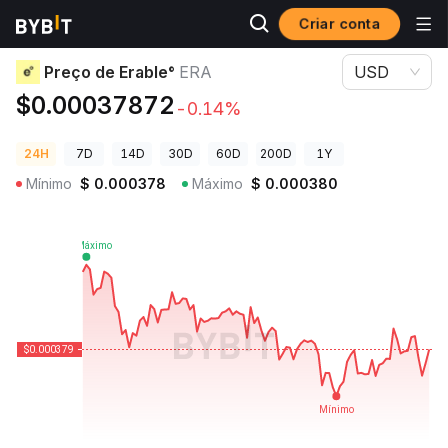
Criar conta
Preços de Criptomoedas
Preço de Erable° ERA
Preço de Erable°
ERA
USD
$0.00037872
-0.14%
24H
7D
14D
30D
60D
200D
1Y
Mínimo
$
0.000378
Máximo
$
0.000380