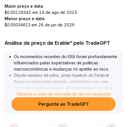
Maior preço e data
$0.00128342 em 14 de ago de 2025
Menor preço e data
$0.00034613 em 26 de jun de 2026
Análise de preço de Erable° pelo TradeGPT
Os movimentos recentes do ERA foram profundamente
influenciados pelas expectativas de políticas
macroeconômicas e mudanças no apetite ao risco
.
Desde meados de julho, sinais hawkish do Federal
Reserve exerceram pressão, juntamente com uma
correção coletiva do setor de tecnologia, levando o
preço do ERA a cair sucessivamente abaixo de níveis
Obtenha a visão de mercado do dia em segundos
de suporte, com rápida saída de capitais de curto
Pergunte ao TradeGPT
prazo
.
No final de julho, catalisadores de eventos trouxeram
uma explosão especulativa, mas o rápido recuo após
altas acentuadas revelou fragilidade no sentimento do