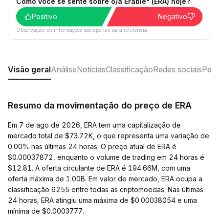
Como você se sente sobre o/a Erable° (ERA) hoje?
Positivo
Negativo
Observação: as informações são apenas para referência.
Visão geral
Análise
Notícias
Classificação
Redes sociais
Perg
Resumo da movimentação do preço de ERA
Em 7 de ago de 2026, ERA tem uma capitalização de
mercado total de $73.72K, o que representa uma variação de
0.00% nas últimas 24 horas. O preço atual de ERA é
$0.00037872, enquanto o volume de trading em 24 horas é
$12.81. A oferta circulante de ERA é 194.66M, com uma
oferta máxima de 1.00B. Em valor de mercado, ERA ocupa a
classificação 6255 entre todas as criptomoedas. Nas últimas
24 horas, ERA atingiu uma máxima de $0.00038054 e uma
mínima de $0.0003777.