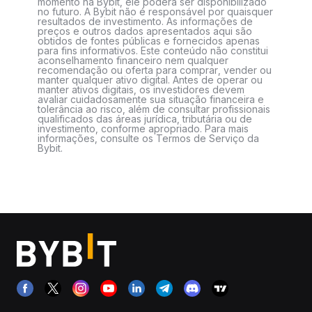
momento na Bybit, ele poderá ser disponibilizado
no futuro. A Bybit não é responsável por quaisquer
resultados de investimento. As informações de
preços e outros dados apresentados aqui são
obtidos de fontes públicas e fornecidos apenas
para fins informativos. Este conteúdo não constitui
aconselhamento financeiro nem qualquer
recomendação ou oferta para comprar, vender ou
manter qualquer ativo digital. Antes de operar ou
manter ativos digitais, os investidores devem
avaliar cuidadosamente sua situação financeira e
tolerância ao risco, além de consultar profissionais
qualificados das áreas jurídica, tributária ou de
investimento, conforme apropriado. Para mais
informações, consulte os Termos de Serviço da
Bybit.