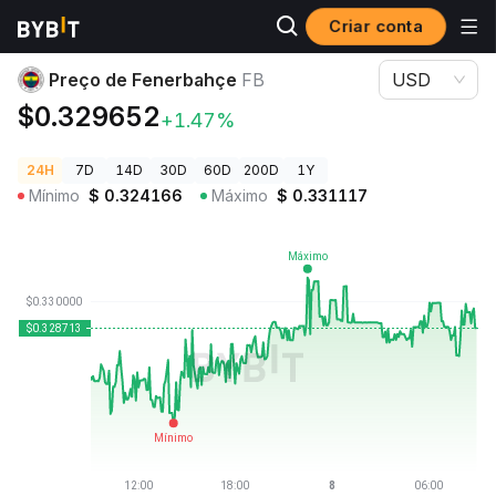
Criar conta
Preços de Criptomoedas
Preço de Fenerbahçe FB
Preço de Fenerbahçe
FB
USD
$0.329652
+1.47%
24H
7D
14D
30D
60D
200D
1Y
Mínimo
$
0.324166
Máximo
$
0.331117