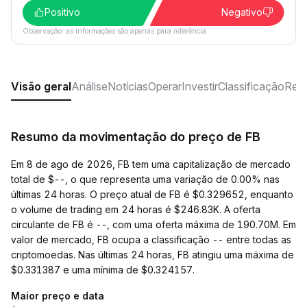
Positivo
Negativo
Observação: as informações são apenas para referência.
Visão geral
Análise
Notícias
Operar
Investir
Classificação
Rede
Resumo da movimentação do preço de FB
Em 8 de ago de 2026, FB tem uma capitalização de mercado
total de $--, o que representa uma variação de 0.00% nas
últimas 24 horas. O preço atual de FB é $0.329652, enquanto
o volume de trading em 24 horas é $246.83K. A oferta
circulante de FB é --, com uma oferta máxima de 190.70M. Em
valor de mercado, FB ocupa a classificação -- entre todas as
criptomoedas. Nas últimas 24 horas, FB atingiu uma máxima de
$0.331387 e uma mínima de $0.324157.
Maior preço e data