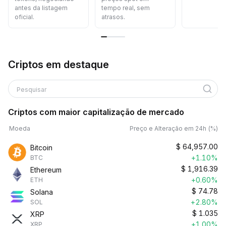
antes da listagem
tempo real, sem
oficial.
atrasos.
Criptos em destaque
Pesquisar
Criptos com maior capitalização de mercado
Moeda
Preço e Alteração em 24h (%)
$
64,957.00
Bitcoin
+1.10%
BTC
$
1,916.39
Ethereum
+0.60%
ETH
$
74.78
Solana
+2.80%
SOL
$
1.035
XRP
+1.00%
XRP