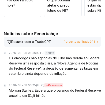
Por que FB subiu
O que poderia
O que os t
estando atento ao impacto inverso da volatilidade do
hoje?
afetar o preço
estão dize
Bitcoin no apetite por risco
.
futuro de FB?
sobre FB?
Notícias sobre Fenerbahçe
Resumir com o TradeGPT
Pergunte ao TradeGPT
2026-08-08 01:39
(UTC)
Neutro
Os empregos não agrícolas de julho não deram ao Federal
Reserve uma resposta clara; a "Nova Agência de Notícias
do Federal Reserve": a decisão de aumentar as taxas em
setembro ainda depende da inflação.
2026-08-08 00:25
(UTC)
Pessimista
Morgan Stanley: Espera que o balanço do Federal Reserve
encolha em $1,5 trilhão