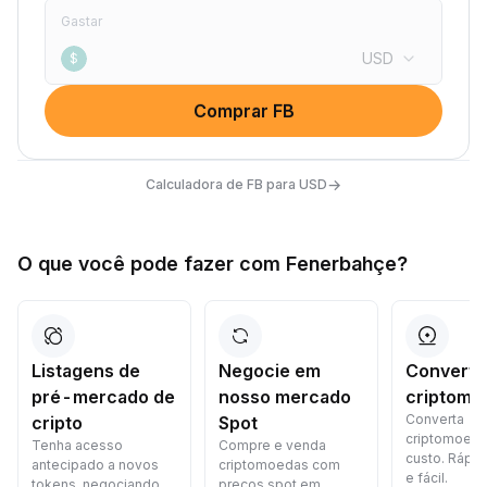
Gastar
USD
$
Comprar FB
→
Calculadora de FB para USD
O que você pode fazer com Fenerbahçe?
Listagens de
Negocie em
Converta
pré-mercado de
nosso mercado
criptomo
Converta
cripto
Spot
criptomoed
Tenha acesso
Compre e venda
custo. Rápid
antecipado a novos
criptomoedas com
e fácil.
tokens, negociando
preços spot em