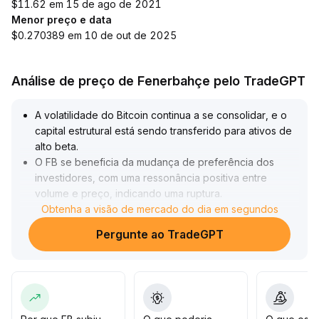
$11.62 em 15 de ago de 2021
Menor preço e data
$0.270389 em 10 de out de 2025
Análise de preço de Fenerbahçe pelo TradeGPT
A volatilidade do Bitcoin continua a se consolidar, e o
capital estrutural está sendo transferido para ativos de
alto beta
.
O FB se beneficia da mudança de preferência dos
investidores, com uma ressonância positiva entre
volume e preço, indicando uma ruptura
.
Do ponto de vista técnico, o suporte de curto prazo
Obtenha a visão de mercado do dia em segundos
para FB está entre 0,41–0,42 USDT; se romper com
Pergunte ao TradeGPT
volume acima de 0,46 USDT, pode testar 0,55 USDT e
buscar novas máximas
.
Recomenda-se monitorar volume de negócios e
mudanças no sentimento do mercado, usar 0,41 USDT
como ponto de stop-loss no curto prazo e focar em
fundamentos e validação ecológica no médio prazo,