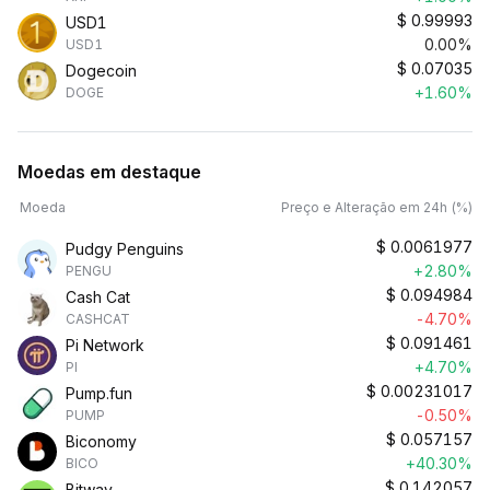
$
0.99993
USD1
0.00%
USD1
$
0.07035
Dogecoin
+1.60%
DOGE
Moedas em destaque
Moeda
Preço e Alteração em 24h (%)
$
0.0061977
Pudgy Penguins
+2.80%
PENGU
$
0.094984
Cash Cat
-4.70%
CASHCAT
$
0.091461
Pi Network
+4.70%
PI
$
0.00231017
Pump.fun
-0.50%
PUMP
$
0.057157
Biconomy
+40.30%
BICO
$
0.142057
Bitway