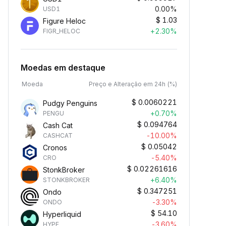
0.00%
USD1
$
1.03
Figure Heloc
+2.30%
FIGR_HELOC
Moedas em destaque
Moeda
Preço e Alteração em 24h (%)
$
0.0060221
Pudgy Penguins
+0.70%
PENGU
$
0.094764
Cash Cat
-10.00%
CASHCAT
$
0.05042
Cronos
-5.40%
CRO
$
0.02261616
StonkBroker
+6.40%
STONKBROKER
$
0.347251
Ondo
-3.30%
ONDO
$
54.10
Hyperliquid
-3.60%
HYPE